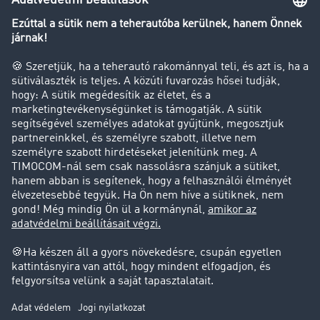
Transzportlexikon
Tehergépkocsi-forgalomkorlátozás
Cég
Sikertörténetek
Ügyfél hoz ügyfelet
Jogi információk
Impresszum
ÁSZF
Adatvédelem
süti-beállítások