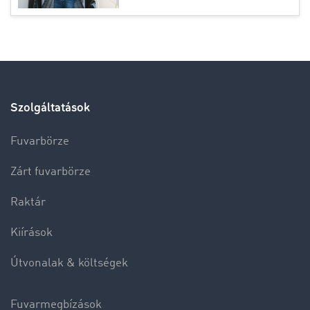
Szolgáltatások
Fuvarbörze
Zárt fuvarbörze
Raktár
Kiírások
Útvonalak & költségek
Fuvarmegbízások