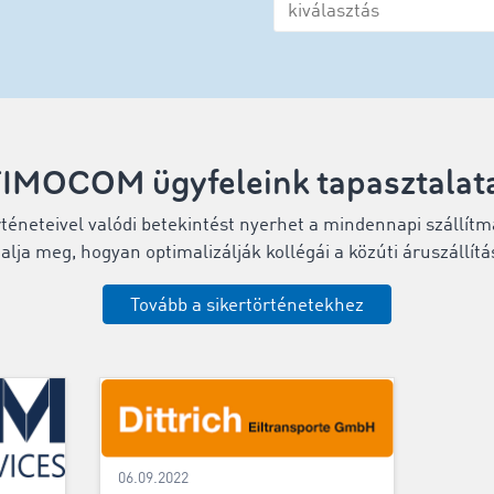
IMOCOM ügyfeleink tapasztalat
rténeteivel valódi betekintést nyerhet a mindennapi szállítm
alja meg, hogyan optimalizálják kollégái a közúti áruszállítás
Tovább a sikertörténetekhez
06.09.2022