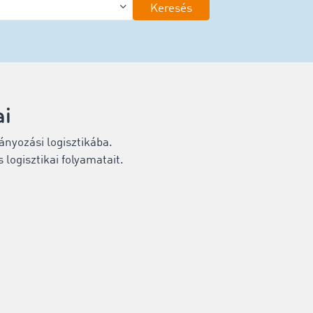
Keresés
ai
ányozási logisztikába.
 logisztikai folyamatait.