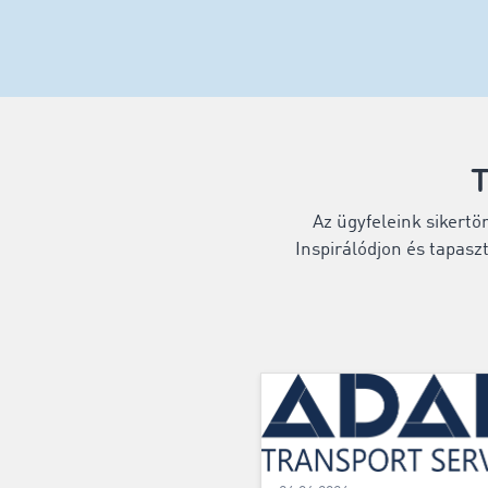
T
Az ügyfeleink sikertö
Inspirálódjon és tapaszt