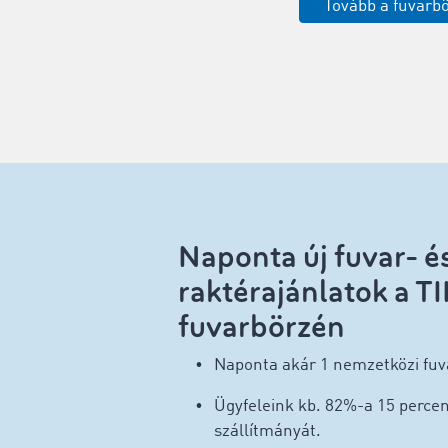
Tovább a fuvarb
Naponta új fuvar- é
raktérajánlatok a
fuvarbörzén
Naponta akár 1 nemzetközi fuva
Ügyfeleink kb. 82%-a 15 percen 
szállítmányát.