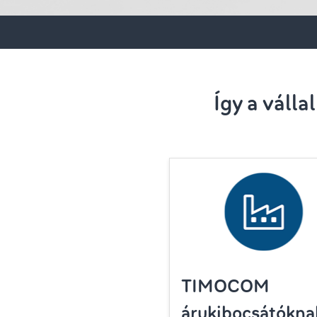
Így a váll
TIMOCOM
árukibocsátókna