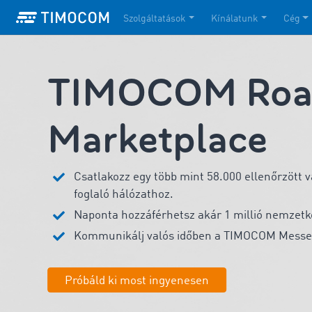
Szolgáltatások
Kínálatunk
Cég
TIMOCOM Road
Marketplace
Csatlakozz egy több mint 58.000 ellenőrzött 
foglaló hálózathoz.
Naponta hozzáférhetsz akár 1 millió nemzetkö
Kommunikálj valós időben a TIMOCOM Messe
Próbáld ki most ingyenesen