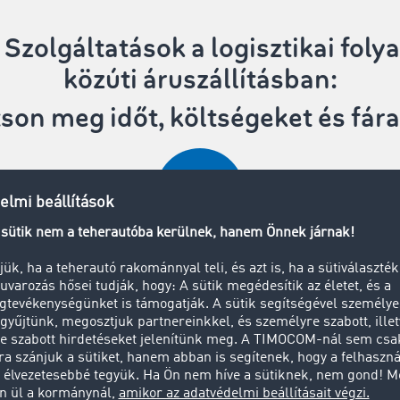
zolgáltatások
a logisztikai fol
közúti áruszállításban:
tson meg időt, költségeket és fár
Zárt fuvarbörze