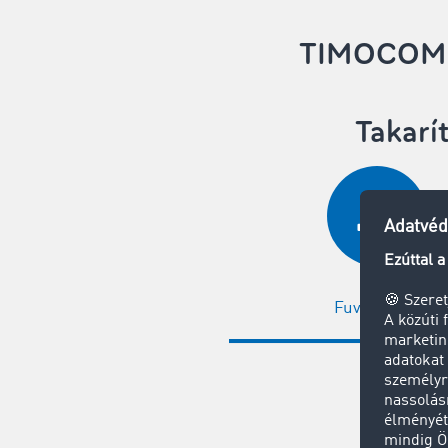
TIMOCOM S
Takarí
Fuvarbörze