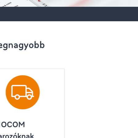
 legnagyobb
MOCOM
arozóknak