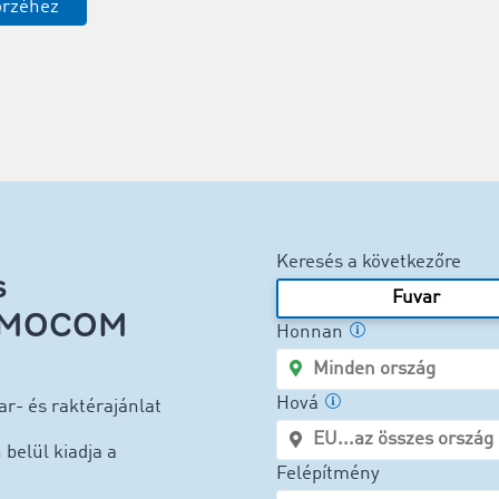
örzéhez
Keresés a következőre
s
Fuvar
 TIMOCOM
Honnan
Hová
r- és raktérajánlat
belül kiadja a
Felépítmény