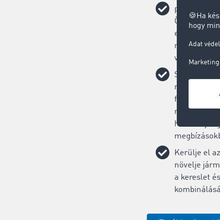
potenciális ü
Önt: Találjo
egyszerűen ú
megbízásoka
vezető logis
Szállítási 
megadása: A
fuvarajánlat
másodperc al
hatékonyságá
megbízások
Kerülje el a
növelje járm
a kereslet é
kombinálásá