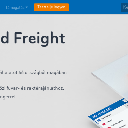
Tesztelje ingyen
Támogatás
 Freight
vállalatot 46 országból magában
zi fuvar- és raktérajánlathoz.
ngerrel.