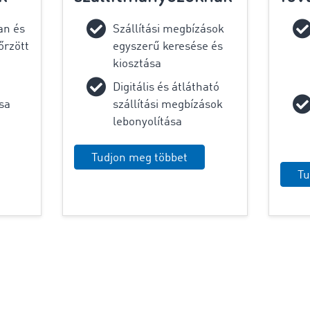
an és
Szállítási megbízások
őrzött
egyszerű keresése és
kiosztása
Digitális és átlátható
sa
szállítási megbízások
lebonyolítása
Tudjon meg többet
Tu