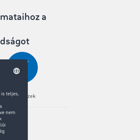
yamataihoz a
adságot
Interfészek