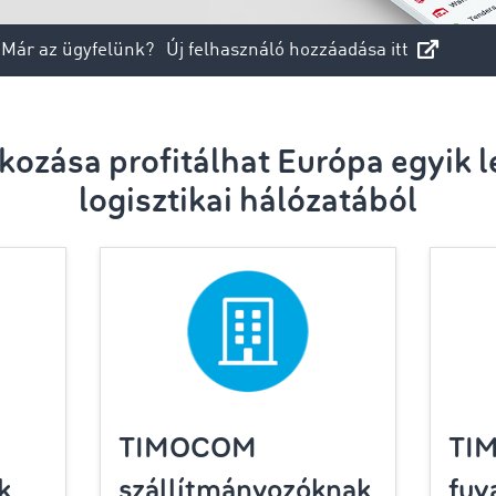
Már az ügyfelünk?
Új felhasználó hozzáadása itt
alkozása profitálhat Európa egyik
logisztikai hálózatából
TIMOCOM
TI
k
szállítmányozóknak
fuv