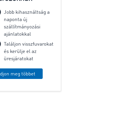
Jobb kihasználtság a
naponta új
szállítmányozási
ajánlatokkal
Találjon visszfuvarokat
és kerülje el az
üresjáratokat
djon meg többet