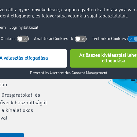
zleti partner várja
n gyorsan és
j szállítási
t Európa egyik
ztikai hálózatában.
megbízások egyszerű
dja fel
ait mindössze 20
att, és növelje
t a szállítási
ban.
z üresjáratokat, és
űvei kihasználtságát
s a kínálat okos
val.