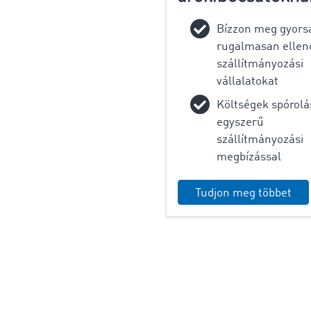
Bízzon meg gyors
rugalmasan ellen
szállítmányozási
vállalatokat
Költségek spórolá
egyszerű
szállítmányozási
megbízással
Tudjon meg többet