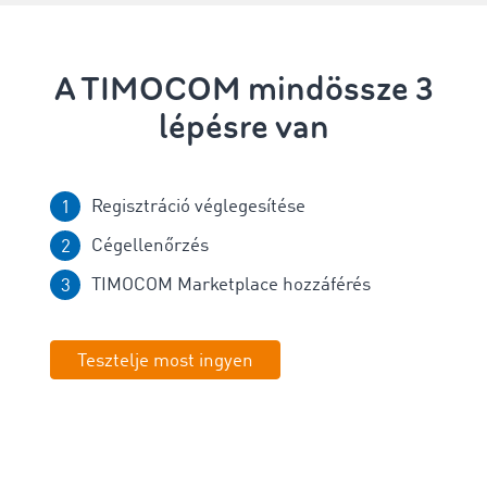
A TIMOCOM mindössze 3
lépésre van
Regisztráció véglegesítése
Cégellenőrzés
TIMOCOM Marketplace hozzáférés
Tesztelje most ingyen