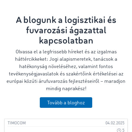
A blogunk a logisztikai és
fuvarozási ágazattal
kapcsolatban
Olvassa el a legfrissebb híreket és az izgalmas
háttércikkeket: Jogi alapismeretek, tanácsok a
hatékonyság növeléséhez, valamint fontos
tevékenységjavaslatok és szakértőink értékelései az
európai közúti árufuvarozás fejlesztéseiről – maradjon
mindig naprakész!
Tovább a bloghoz
TIMOCOM
04.02.2025
5