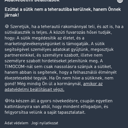
Transzportlexikon
Tehergépkocsi-forgalomkorlátozás
Cég
Sikertörténetek
Ügyfél hoz ügyfelet
Jogi információk
Impresszum
ÁSZF
Adatvédelem
süti-beállítások