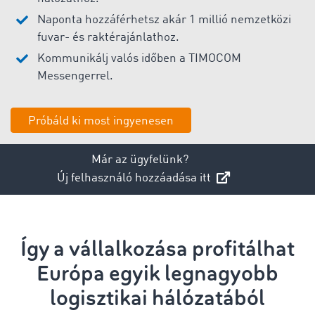
Naponta hozzáférhetsz akár 1 millió nemzetközi
fuvar- és raktérajánlathoz.
Kommunikálj valós időben a TIMOCOM
Messengerrel.
Próbáld ki most ingyenesen
Már az ügyfelünk?
Új felhasználó hozzáadása itt
Így a vállalkozása profitálhat
Európa egyik legnagyobb
logisztikai hálózatából