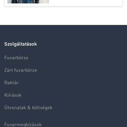
Szolgáltatások
Fuvarbörze
Zárt fuvarbörze
Raktár
Kiírások
Útvonalak & költségek
Fuvarmegbízások