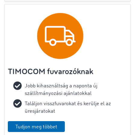
TIMOCOM fuvarozóknak
Jobb kihasználtság a naponta új
szállítmányozási ajánlatokkal
Találjon visszfuvarokat és kerülje el az
üresjáratokat
Tudjon meg többet