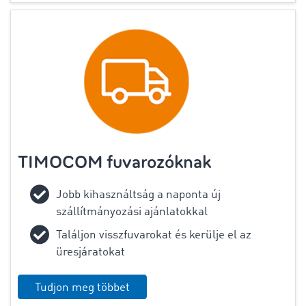
TIMOCOM fuvarozóknak
Jobb kihasználtság a naponta új
szállítmányozási ajánlatokkal
Találjon visszfuvarokat és kerülje el az
üresjáratokat
Tudjon meg többet