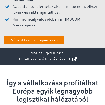
Naponta hozzáférhetsz akár 1 millió nemzetközi
fuvar- és raktérajánlathoz.
Kommunikálj valós időben a TIMOCOM
Messengerrel.
Próbáld ki most ingyenesen
Már az ügyfelünk?
Új felhasználó hozzáadása itt
Így a vállalkozása profitálhat
Európa egyik legnagyobb
logisztikai hálózatából