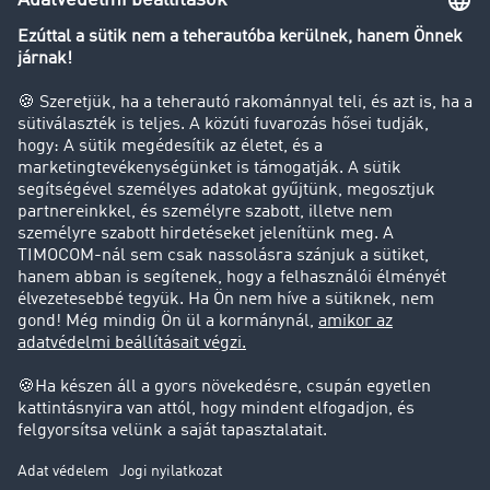
Transzportlexikon
Tehergépkocsi-forgalomkorlátozás
Cég
Sikertörténetek
Ügyfél hoz ügyfelet
Jogi információk
Impresszum
ÁSZF
Adatvédelem
süti-beállítások