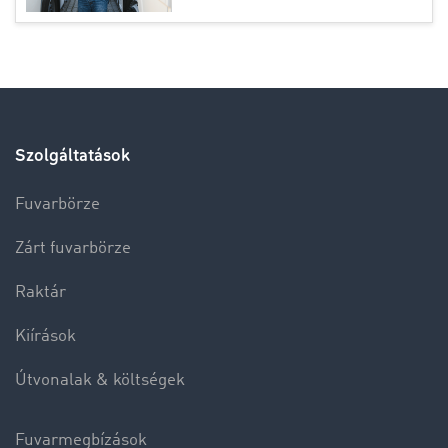
Szolgáltatások
Fuvarbörze
Zárt fuvarbörze
Raktár
Kiírások
Útvonalak & költségek
Fuvarmegbízások