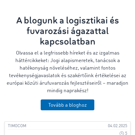
A blogunk a logisztikai és
fuvarozási ágazattal
kapcsolatban
Olvassa el a legfrissebb híreket és az izgalmas
háttércikkeket: Jogi alapismeretek, tanácsok a
hatékonyság növeléséhez, valamint fontos
tevékenységjavaslatok és szakértőink értékelései az
európai közúti árufuvarozás fejlesztéseiről – maradjon
mindig naprakész!
Tovább a bloghoz
TIMOCOM
04.02.2025
5