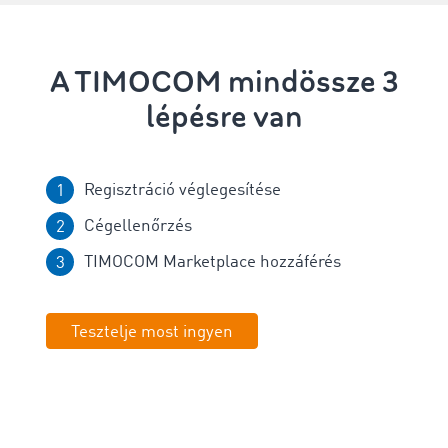
A TIMOCOM mindössze 3
lépésre van
Regisztráció véglegesítése
Cégellenőrzés
TIMOCOM Marketplace hozzáférés
Tesztelje most ingyen