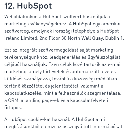
12. HubSpot
Weboldalunkon a HubSpot szoftvert használjuk a
marketingtevékenységekhez. A HubSpot egy amerikai
szoftvercég, amelynek írországi telephelye a HubSpot
Ireland Limited, 2nd Floor 30 North Wall Quay, Dublin 1.
Ezt az integrált szoftvermegoldást saját marketing
tevékenységünkhöz, leadgenerálás és ügyfélszolgálat
céljából használjuk. Ezen célok közé tartozik az e-mail
marketing, amely hírlevelek és automatizált levelek
küldését szabályozza, továbbá a közösségi médiában
történő közzététel és jelentéstétel, valamint a
kapcsolatkezelés, mint a felhasználók szegmentálása,
a CRM, a landing page-ek és a kapcsolatfelvételi
űrlapok.
A HubSpot cookie-kat használ. A HubSpot a mi
megbízásunkból elemzi az összegyűjtött információkat