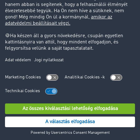
Vállalati adatok, például név, cím és iparág
IP-cím
Földrajzi helyzet
A beDirect ezeket az adatokat a Németországban
található szerverein tárolja. Az adatfeldolgozás a
hozzájárulása alapján történik (GDPR 6. cikk (1)
bekezdés a) pont), és célja, hogy a weboldalunk
felhasználóbarát legyen. Hozzájárulását bármikor
visszavonhatja.
14.4. Ibexa CDP a Raptor szolgáltatótól
Az ügyféladatok központi rögzítéséhez és kezeléséhez a
Customer Data Platform (CDP) megoldáshoz az Ibexa
GmbH által biztosított Raptor rendszert használjuk. Az
Ibexa CDP lehetővé teszi számunkra
marketingstratégiáink és ügyfélszolgálati
tevékenységeink átfogó elemzését és optimalizálását.