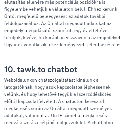
elutasítás ellenére más potenciális pozíciókra is
figyelembe vehetjük a vállalaton belül. Ehhez kérünk
Öntől megfelelő beleegyezést az adatok további
feldolgozásához. Az Ön által megadott adatokat az
engedély megadásától számított egy év elteltével
töröljük, kivéve, ha korábban visszavonja az engedélyét.
Ugyanez vonatkozik a kezdeményezett jelentkezésre is.
10. tawk.to chatbot
Weboldalunkon chatszolgáltatást kínálunk a
látogatóknak, hogy azok kapcsolatba léphessenek
velünk, és hogy lehetővé tegyük a (szerződéskötés
előtti) kapcsolatfelvételt. A chatboton keresztüli
megkeresés során az Ön által megadott személyes
adatokat, valamint az Ön IP-címét a megkeresés
megválaszolása céljából dolgozzuk fel. A chatboton