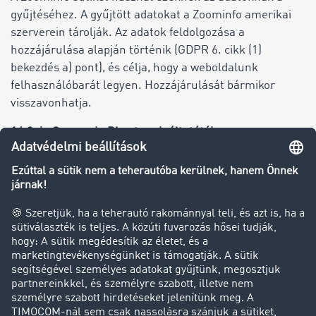
gyűjtéséhez. A gyűjtött adatokat a Zoominfo amerikai
szerverein tárolják. Az adatok feldolgozása a
hozzájárulása alapján történik (GDPR 6. cikk (1)
bekezdés a) pont), és célja, hogy a weboldalunk
felhasználóbarát legyen. Hozzájárulását bármikor
visszavonhatja.
14.3. beServe a beDirect szolgáltatótól
A beServe szolgáltatást, a beDirect GmbH & Co. KG
megoldását alkalmazzuk a regisztrációs űrlap
automatikus kiegészítő funkciójának biztosításához. A
beServe a vállalati adatok automatikus kiegészítésében
nyújt támogatást, hogy egyszerűbbé tegye a
regisztrációt.
A beServe használata során a beDirect a következő
adatokat dolgozza fel: