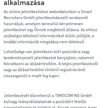
alkalmazása
Az online jelentkezéshez weboldalunkon a Smart
Recruiters GmbH jelentkezéskezelő rendszerét
használjuk, amelyen keresztül kényelmesen
jelentkezhet egy Önnek megfelelő állásra. Az ehhez
szükséges kötelező információkat külön jelöljük, a
további információk megadása nem kötelező.
Lehetősége van jelentkezni kiírt pozíciókra vagy
kezdeményezett jelentkezést benyújtani, valamint
feliratkozni az állásértesítőre. A teljes jelentkezésről
vagy az állásértesítőre történő regisztrációról
visszaigazoló e-mailt fog kapni.
Jelentkezését közvetlenül a TIMOCOM NG GmbH
és/vagy leányvállalatainak a pozícióért felelős
kapcsolattartónak küldjük el. Ennek jogalapja, hogy