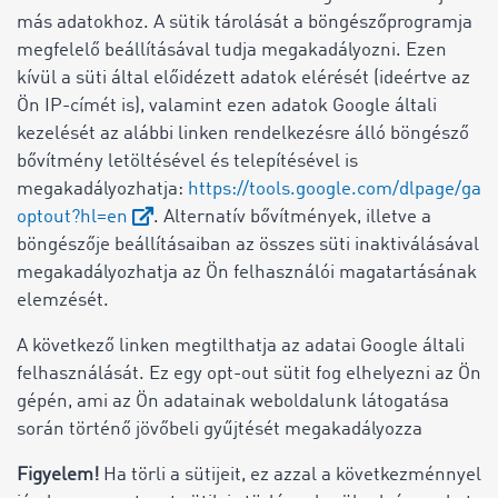
más adatokhoz. A sütik tárolását a böngészőprogramja
megfelelő beállításával tudja megakadályozni. Ezen
kívül a süti által előidézett adatok elérését (ideértve az
Ön IP-címét is), valamint ezen adatok Google általi
kezelését az alábbi linken rendelkezésre álló böngésző
bővítmény letöltésével és telepítésével is
megakadályozhatja:
https://tools.google.com/dlpage/ga
optout?hl=en
. Alternatív bővítmények, illetve a
böngészője beállításaiban az összes süti inaktiválásával
megakadályozhatja az Ön felhasználói magatartásának
elemzését.
A következő linken megtilthatja az adatai Google általi
felhasználását. Ez egy opt-out sütit fog elhelyezni az Ön
gépén, ami az Ön adatainak weboldalunk látogatása
során történő jövőbeli gyűjtését megakadályozza
Figyelem!
Ha törli a sütijeit, ez azzal a következménnyel