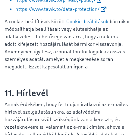
https://www.tawk.to/privacy-policy/
https://www.tawk.to/data-protection/
A cookie-beállítások között
Cookie-beállítások
bármikor
módosíthatja beállításait vagy elutasíthatja az
adatkezelést. Lehetősége van arra, hogy a nekünk
adott kifejezett hozzájárulását bármikor visszavonja.
Amennyiben így tesz, azonnal törölni fogjuk az összes
személyes adatát, amelyet a megkeresése során
megadott. Ezzel kapcsolatban írjon a
11. Hírlevél
Annak érdekében, hogy fel tudjon iratkozni az e-mailes
hírlevél szolgáltatásunkra, az adatvédelmi
hozzájárulásán kívül szükségünk van a kereszt-, és
vezetékneveire is, valamint az e-mail címére, ahova a
hírlevelet kell majd küldenünk. A további adatokat az