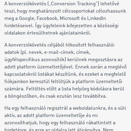
A konverziókövetés („Conversion Tracking”) lehetővé
teszi, hogy meghatározott célcsoportokat célozhassunk
meg a Google, Facebook, Microsoft és LinkedIn
hirdetéseivel. Így ügyfeleink kifejezetten a közösségi
oldalakon értesülhetnek ajánlatainkról.
A konverziókövetés céljából titkosított felhasználói
adatok (pl. nevek, e-mail-címek, címek,
ügyfélspecifikus azonosítók) kerülnek megosztásra az
adott platform üzemeltetőjével. Ennek során a meglévő
kapcsolatokról listákat készítünk, és ezeket a megfelelő
fiókjainkon keresztül feltöltjük a platform üzemeltetői
számára. Feltöltés előtt a lista helyileg kódolásra kerül
a böngészőben, és csak ezután lesz továbbítva.
Ha egy felhasználó regisztrál a weboldalunkra, és a süti
aktív, az adott platform üzemeltetője és mi
azonosíthatjuk, hogy egy felhasználó rákattintott a
hirdetésre, és erre az oldalra lett átirányítva. Nem