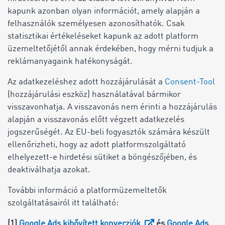
kapunk azonban olyan információt, amely alapján a
felhasználók személyesen azonosíthatók. Csak
statisztikai értékeléseket kapunk az adott platform
üzemeltetőjétől annak érdekében, hogy mérni tudjuk a
reklámanyagaink hatékonyságát.
Az adatkezeléshez adott hozzájárulását a
Consent-Tool
(hozzájárulási eszköz) használatával bármikor
visszavonhatja. A visszavonás nem érinti a hozzájárulás
alapján a visszavonás előtt végzett adatkezelés
jogszerűségét. Az EU-beli fogyasztók számára készült
ellenőrizheti, hogy az adott platformszolgáltató
elhelyezett-e hirdetési sütiket a böngészőjében, és
deaktiválhatja azokat.
További információ a platformüzemeltetők
szolgáltatásairól itt található:
(1)
Google Ads kibővített konverziók
és
Google Ads