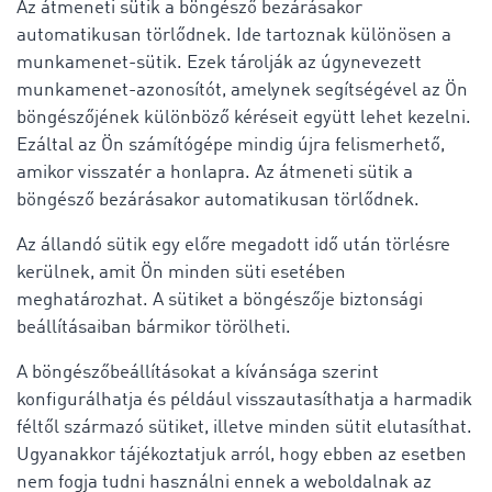
Az átmeneti sütik a böngésző bezárásakor
automatikusan törlődnek. Ide tartoznak különösen a
munkamenet-sütik. Ezek tárolják az úgynevezett
munkamenet-azonosítót, amelynek segítségével az Ön
böngészőjének különböző kéréseit együtt lehet kezelni.
Ezáltal az Ön számítógépe mindig újra felismerhető,
amikor visszatér a honlapra. Az átmeneti sütik a
böngésző bezárásakor automatikusan törlődnek.
Az állandó sütik egy előre megadott idő után törlésre
kerülnek, amit Ön minden süti esetében
meghatározhat. A sütiket a böngészője biztonsági
beállításaiban bármikor törölheti.
A böngészőbeállításokat a kívánsága szerint
konfigurálhatja és például visszautasíthatja a harmadik
féltől származó sütiket, illetve minden sütit elutasíthat.
Ugyanakkor tájékoztatjuk arról, hogy ebben az esetben
nem fogja tudni használni ennek a weboldalnak az