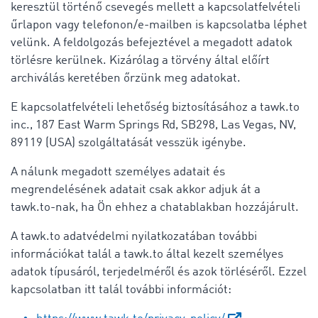
keresztül történő csevegés mellett a kapcsolatfelvételi
űrlapon vagy telefonon/e-mailben is kapcsolatba léphet
velünk. A feldolgozás befejeztével a megadott adatok
törlésre kerülnek. Kizárólag a törvény által előírt
archiválás keretében őrzünk meg adatokat.
E kapcsolatfelvételi lehetőség biztosításához a tawk.to
inc., 187 East Warm Springs Rd, SB298, Las Vegas, NV,
89119 (USA) szolgáltatását vesszük igénybe.
A nálunk megadott személyes adatait és
megrendelésének adatait csak akkor adjuk át a
tawk.to-nak, ha Ön ehhez a chatablakban hozzájárult.
A tawk.to adatvédelmi nyilatkozatában további
információkat talál a tawk.to által kezelt személyes
adatok típusáról, terjedelméről és azok törléséről. Ezzel
kapcsolatban itt talál további információt: