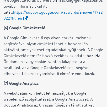
A Google AdWords Conversion Tracking-gel kapcsolatos
további információkat itt
talál:
https://support.google.com/adwords/answer/1722
022?hl=en
(6) Google Címkekezelő
A Google Címkekezelő egy olyan eszköz, melynek
segítségével olyan címkéket lehet elhelyezni és
aktiválni, amelyek esetleg adatokat gyűjtenek. A Google
Címkekezelő nem fér hozzá ezekhez az adatokhoz. Ha
Ön domain- vagy cookie-szinten kikapcsolta a
beállítást, az a Google Címkekezelő segítségével
elhelyezett összes nyomkövető címkére vonatkozik.
(7) Google Analytics
A weboldalainkon belül felhasználjuk a Google
webelemző szolgáltatását, a Google Analyticset. A
Google Analytics az Ön számítógépén tárolt sütiket