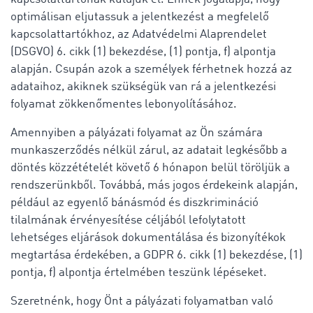
optimálisan eljutassuk a jelentkezést a megfelelő
kapcsolattartókhoz, az Adatvédelmi Alaprendelet
(DSGVO) 6. cikk (1) bekezdése, (1) pontja, f) alpontja
alapján. Csupán azok a személyek férhetnek hozzá az
adataihoz, akiknek szükségük van rá a jelentkezési
folyamat zökkenőmentes lebonyolításához.
Amennyiben a pályázati folyamat az Ön számára
munkaszerződés nélkül zárul, az adatait legkésőbb a
döntés közzétételét követő 6 hónapon belül töröljük a
rendszerünkből. Továbbá, más jogos érdekeink alapján,
például az egyenlő bánásmód és diszkrimináció
tilalmának érvényesítése céljából lefolytatott
lehetséges eljárások dokumentálása és bizonyítékok
megtartása érdekében, a GDPR 6. cikk (1) bekezdése, (1)
pontja, f) alpontja értelmében teszünk lépéseket.
Szeretnénk, hogy Önt a pályázati folyamatban való