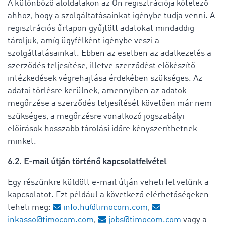
A különböző aloldalakon az Ön regisztrációja kötelező
ahhoz, hogy a szolgáltatásainkat igénybe tudja venni. A
regisztrációs űrlapon gyűjtött adatokat mindaddig
tároljuk, amíg ügyfélként igénybe veszi a
szolgáltatásainkat. Ebben az esetben az adatkezelés a
szerződés teljesítése, illetve szerződést előkészítő
intézkedések végrehajtása érdekében szükséges. Az
adatai törlésre kerülnek, amennyiben az adatok
megőrzése a szerződés teljesítését követően már nem
szükséges, a megőrzésre vonatkozó jogszabályi
előírások hosszabb tárolási időre kényszeríthetnek
minket.
6.2. E-mail útján történő kapcsolatfelvétel
Egy részünkre küldött e-mail útján veheti fel velünk a
kapcsolatot. Ezt például a következő elérhetőségeken
teheti meg:
info.hu@timocom.com
,
inkasso@timocom.com
,
jobs@timocom.com
vagy a