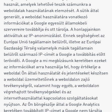
használ, amelyek lehetővé teszik számunkra a
weboldalak használatának elemzését. A sütik által
generált, a weboldal használatára vonatkozó
információkat a Google egyesült államokbeli
szervereire továbbítja és ott tárolja. A honlapjainkon
aktiváltuk az IP-anonimizálást. Ennek segítségével az
Európai Unió tagállamain belülről, illetve az Európai
Gazdasági Térség valamelyik másik tagállamain
belülről származó IP-címét a Google a továbbítás előtt
lerövidíti. A Google a mi megbízásunk keretében ezeket
az információkat arra használja fel, hogy értékelje a
weboldal Ön általi használatát és jelentéseket készítsen
a weboldal üzemeltetőinek a weboldalon zajló
tevékenységről, valamint hogy egyéb, a weboldalon
végrehajtott tevékenységekkel és az
internethasználattal kapcsolatos szolgáltatásokat
nyújtson. Az Ön böngészője által a Google Analytics
keretében továbbított IP-címet a Google nem társítja