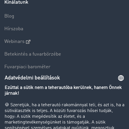
Kínálatunk
Blog
Hírszoba
Webinars
Betekintés a fuvarbörzébe
Fuvarpiaci barométer
Transzportlexikon
Tehergépkocsi-forgalomkorlátozás
Cég
Sikertörténetek