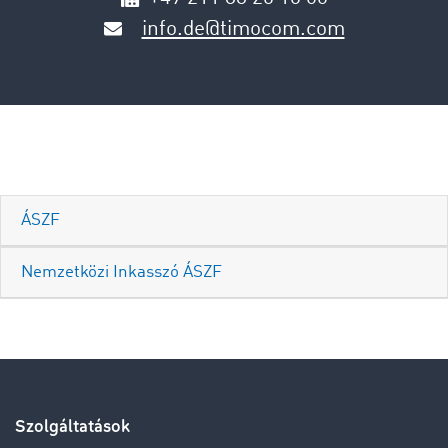
info.de@timocom.com
ÁSZF
Nemzetközi Inkasszó ÁSZF
Szolgáltatások