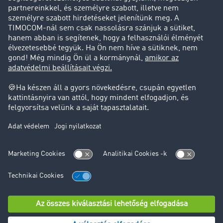
Ügyfél hoz ügyfelet
Jogi információk
Impresszum
ÁSZF
Adatvédelem
süti-beállítások
Támogatás
Támogatás