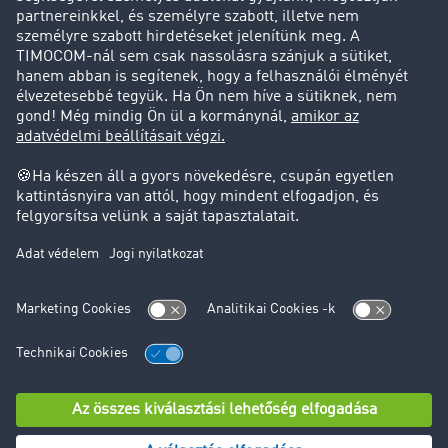
Ügyfél hoz ügyfelet
Jogi információk
Impresszum
ÁSZF
Adatvédelem
süti-beállítások
Támogatás
Támogatás