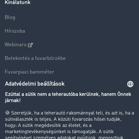
Kínálatunk
Blog
Hírszoba
Webinars
Betekintés a fuvarbörzébe
Fuvarpiaci barométer
Transzportlexikon
Tehergépkocsi-forgalomkorlátozás
Cég
Sikertörténetek