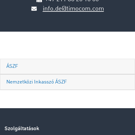
info.de@timocom.com
ÁSZF
Nemzetközi Inkasszó ÁSZF
Szolgáltatások