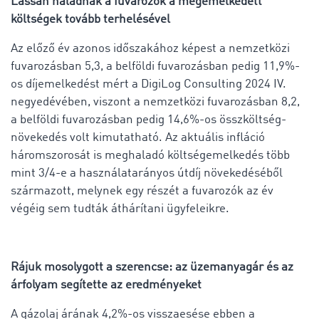
Lassan haladnak a fuvarozók a megemelkedett
költségek tovább terhelésével
Az előző év azonos időszakához képest a nemzetközi
fuvarozásban 5,3, a belföldi fuvarozásban pedig 11,9%-
os díjemelkedést mért a DigiLog Consulting 2024 IV.
negyedévében, viszont a nemzetközi fuvarozásban 8,2,
a belföldi fuvarozásban pedig 14,6%-os összköltség-
növekedés volt kimutatható. Az aktuális infláció
háromszorosát is meghaladó költségemelkedés több
mint 3/4-e a használatarányos útdíj növekedéséből
származott, melynek egy részét a fuvarozók az év
végéig sem tudták áthárítani ügyfeleikre.
Rájuk mosolygott a szerencse: az üzemanyagár és az
árfolyam segítette az eredményeket
A gázolaj árának 4,2%-os visszaesése ebben a