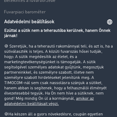
Betekintés a fuvarbörzébe
Fuvarpiaci barométer
Transzportlexikon
Tehergépkocsi-forgalomkorlátozás
Cég
Sikertörténetek
Ügyfél hoz ügyfelet
Jogi információk
Impresszum
ÁSZF