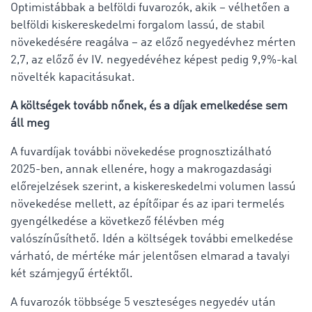
Optimistábbak a belföldi fuvarozók, akik – vélhetően a
belföldi kiskereskedelmi forgalom lassú, de stabil
növekedésére reagálva – az előző negyedévhez mérten
2,7, az előző év IV. negyedévéhez képest pedig 9,9%-kal
növelték kapacitásukat.
A költségek tovább nőnek, és a díjak emelkedése sem
áll meg
A fuvardíjak további növekedése prognosztizálható
2025-ben, annak ellenére, hogy a makrogazdasági
előrejelzések szerint, a kiskereskedelmi volumen lassú
növekedése mellett, az építőipar és az ipari termelés
gyengélkedése a következő félévben még
valószínűsíthető. Idén a költségek további emelkedése
várható, de mértéke már jelentősen elmarad a tavalyi
két számjegyű értéktől.
A fuvarozók többsége 5 veszteséges negyedév után