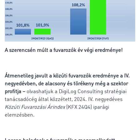
A szerencsén múlt a fuvarozók év végi eredménye!
Átmenetileg javult a közúti fuvarozók eredménye a IV.
negyedévben, de alacsony és törékeny még a szektor
profitja –
olvashatjuk a DigiLog Consulting stratégiai
tanácsadócég által közzétett, 2024. IV. negyedéves
Közúti Fuvarozási Árindex
(KFX 24Q4) iparági
elemzésben.