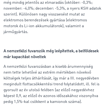
még mindig jelentős az elmaradás (október: -0,3%;
november: -4,0%; december: -5,3%, a nyers KSH adatok
szerint). Különösen nagy visszaesést mutat az
elektromos berendezések gyártása (elektromos
motorok és Li-ion akkumulátorok), valamint a
járműgyártás.
A nemzetközi fuvarozók még leépítettek, a belföldesek
már kapacitást növeltek
A nemzetközi fuvarozásban a kisebb árumennyiség
nem tette lehetővé az extrém mértékben növekvő
költségek teljes áthárítását, így már a III. negyedévben
megindult flottacsökkentési trend folytatódott, ill. fel is
gyorsult az év utolsó felében (az előző negyedévhez
képest 0,9, az előző év azonos időszakához viszonyítva
pedig 1,5%-kal csökkent a kamionok száma).