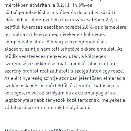
mértékben áthárítani a 8,2, ill. 14,6%-os
költségemelkedést az október és december közötti
időszakban. A nemzetközi fuvarozás esetében 2,9, a
belföldi fuvarozás esetében további 2,8%-os díjemelésre
lett volna szükség a megnövekedett költségek
kompenzálásához. A fuvarpiaci megrendelések
alacsony szintje nem tett lehetővé ekkora emelést. Az
ötödik veszteséges negyedév után, a költségek
szerencsés csökkenése miatt mindkét alágazatban
szerény profitot realizálhatott a szolgáltatók egy része.
Az elért nyereség szintje azonban jelentősen elmarad a
szokásos 4–6%-os mértéktől, és fenntarthatósága is
kétséges, mivel az árfolyam és az üzemanyag ára a
legbizonytalanabb tényezők közé tartoznak, melyeket a
vállalkozások nem tudnak befolyásolni.