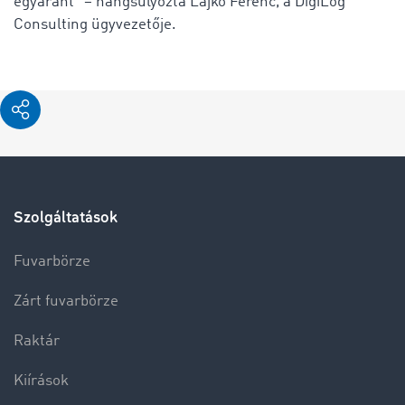
egyaránt” – hangsúlyozta Lajkó Ferenc, a DigiLog
Consulting ügyvezetője.
Szolgáltatások
Fuvarbörze
Zárt fuvarbörze
Raktár
Kiírások