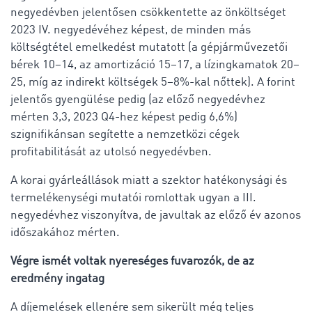
negyedévben jelentősen csökkentette az önköltséget
2023 IV. negyedévéhez képest, de minden más
költségtétel emelkedést mutatott (a gépjárművezetői
bérek 10–14, az amortizáció 15–17, a lízingkamatok 20–
25, míg az indirekt költségek 5–8%-kal nőttek). A forint
jelentős gyengülése pedig (az előző negyedévhez
mérten 3,3, 2023 Q4-hez képest pedig 6,6%)
szignifikánsan segítette a nemzetközi cégek
profitabilitását az utolsó negyedévben.
A korai gyárleállások miatt a szektor hatékonysági és
termelékenységi mutatói romlottak ugyan a III.
negyedévhez viszonyítva, de javultak az előző év azonos
időszakához mérten.
Végre ismét voltak nyereséges fuvarozók, de
az
eredmény ingatag
A díjemelések ellenére sem sikerült még teljes