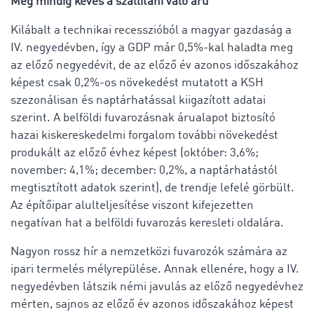
Még mindig kevés a szállítani való áru
Kilábalt a technikai recesszióból a magyar gazdaság a
IV. negyedévben, így a GDP már 0,5%-kal haladta meg
az előző negyedévit, de az előző év azonos időszakához
képest csak 0,2%-os növekedést mutatott a KSH
szezonálisan és naptárhatással kiigazított adatai
szerint. A belföldi fuvarozásnak árualapot biztosító
hazai kiskereskedelmi forgalom további növekedést
produkált az előző évhez képest (október: 3,6%;
november: 4,1%; december: 0,2%, a naptárhatástól
megtisztított adatok szerint), de trendje lefelé görbült.
Az építőipar alulteljesítése viszont kifejezetten
negatívan hat a belföldi fuvarozás keresleti oldalára.
Nagyon rossz hír a nemzetközi fuvarozók számára az
ipari termelés mélyrepülése. Annak ellenére, hogy a IV.
negyedévben látszik némi javulás az előző negyedévhez
mérten, sajnos az előző év azonos időszakához képest