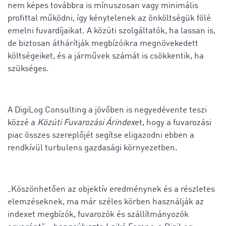
nem képes továbbra is mínuszosan vagy minimális
profittal működni, így kénytelenek az önköltségük fölé
emelni fuvardíjaikat. A közúti szolgáltatók, ha lassan is,
de biztosan áthárítják megbízóikra megnövekedett
költségeiket, és a járművek számát is csökkentik, ha
szükséges.
A DigiLog Consulting a jövőben is negyedévente teszi
közzé a
Közúti Fuvarozási Árindex
et, hogy a fuvarozási
piac összes szereplőjét segítse eligazodni ebben a
rendkívül turbulens gazdasági környezetben.
„Köszönhetően az objektív eredménynek és a részletes
elemzéseknek, ma már széles körben használják az
indexet megbízók, fuvarozók és szállítmányozók