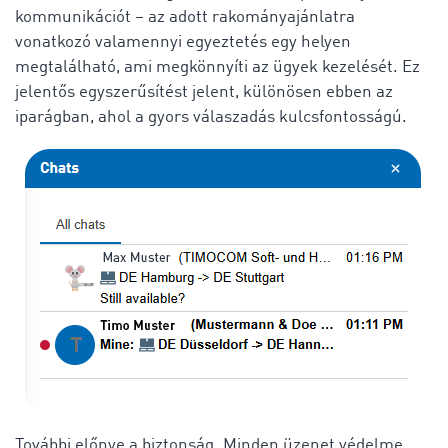
kommunikációt – az adott rakományajánlatra
vonatkozó valamennyi egyeztetés egy helyen
megtalálható, ami megkönnyíti az ügyek kezelését. Ez
jelentős egyszerűsítést jelent, különösen ebben az
iparágban, ahol a gyors válaszadás kulcsfontosságú.
További előnye a biztonság. Minden üzenet védelme