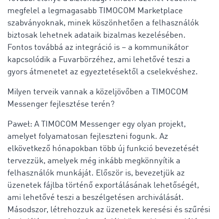
megfelel a legmagasabb TIMOCOM Marketplace
szabványoknak, minek köszönhetően a felhasználók
biztosak lehetnek adataik bizalmas kezelésében.
Fontos továbbá az integráció is – a kommunikátor
kapcsolódik a Fuvarbörzéhez, ami lehetővé teszi a
gyors átmenetet az egyeztetésektől a cselekvéshez.
Milyen terveik vannak a közeljövőben a TIMOCOM
Messenger fejlesztése terén?
Paweł: A TIMOCOM Messenger egy olyan projekt,
amelyet folyamatosan fejleszteni fogunk. Az
elkövetkező hónapokban több új funkció bevezetését
tervezzük, amelyek még inkább megkönnyítik a
felhasználók munkáját. Először is, bevezetjük az
üzenetek fájlba történő exportálásának lehetőségét,
ami lehetővé teszi a beszélgetésen archiválását.
Másodszor, létrehozzuk az üzenetek keresési és szűrési