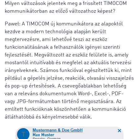
Milyen változások jelentek meg a frissített TIMOCOM
kommunikátorban az előző változathoz képest?
Paweł: A TIMOCOM új kommunikátora az alapoktól
kezdve a modern technológia alapján került
megtervezésre, ami lehetővé teszi az eszköz
funkcionalitásának a felhasználók igényei szerinti
fejlesztését. Megváltozott az eszköz felülete is, amely
mostantól intuitívabb és megfelel az aktuális tervezési
irányelveknek. Számos funkcióval egészítettük ki, mint
például a gépelés jelzése, reakciók, olvasási visszajelzés
és pop-up értesítések. A csevegőablakban lehetőség
van a releváns dokumentumok Word-, Excel-, PDF-
vagy JPG-formátumban történő megosztására. Az
említett funkcióknak köszönhetően a kommunikáció
átláthatóbbá és kényelmesebbé válik.