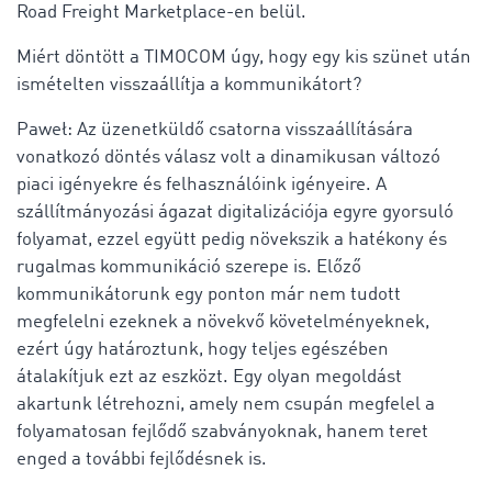
Road Freight Marketplace-en belül.
Miért döntött a TIMOCOM úgy, hogy egy kis szünet után
ismételten visszaállítja a kommunikátort?
Paweł: Az üzenetküldő csatorna visszaállítására
vonatkozó döntés válasz volt a dinamikusan változó
piaci igényekre és felhasználóink igényeire. A
szállítmányozási ágazat digitalizációja egyre gyorsuló
folyamat, ezzel együtt pedig növekszik a hatékony és
rugalmas kommunikáció szerepe is. Előző
kommunikátorunk egy ponton már nem tudott
megfelelni ezeknek a növekvő követelményeknek,
ezért úgy határoztunk, hogy teljes egészében
átalakítjuk ezt az eszközt. Egy olyan megoldást
akartunk létrehozni, amely nem csupán megfelel a
folyamatosan fejlődő szabványoknak, hanem teret
enged a további fejlődésnek is.