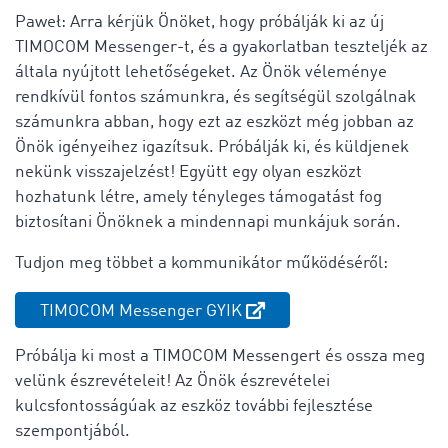
Paweł: Arra kérjük Önöket, hogy próbálják ki az új
TIMOCOM Messenger-t, és a gyakorlatban teszteljék az
általa nyújtott lehetőségeket. Az Önök véleménye
rendkívül fontos számunkra, és segítségül szolgálnak
számunkra abban, hogy ezt az eszközt még jobban az
Önök igényeihez igazítsuk. Próbálják ki, és küldjenek
nekünk visszajelzést! Együtt egy olyan eszközt
hozhatunk létre, amely tényleges támogatást fog
biztosítani Önöknek a mindennapi munkájuk során.
Tudjon meg többet a kommunikátor működéséről:
TIMOCOM Messenger GYIK
Próbálja ki most a TIMOCOM Messengert és ossza meg
velünk észrevételeit! Az Önök észrevételei
kulcsfontosságúak az eszköz további fejlesztése
szempontjából.