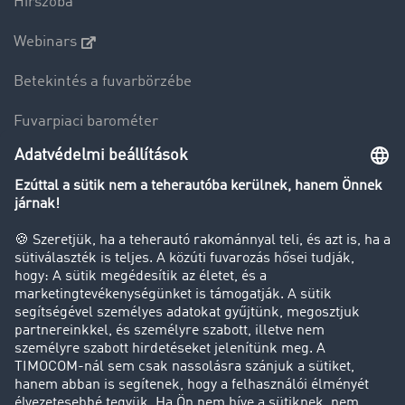
Hírszoba
Webinars
Betekintés a fuvarbörzébe
Fuvarpiaci barométer
Transzportlexikon
Tehergépkocsi-forgalomkorlátozás
Cég
Sikertörténetek
Ügyfél hoz ügyfelet
Jogi információk