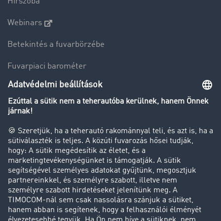
Hírszoba
Webinars
Betekintés a fuvarbörzébe
Fuvarpiaci barométer
Transzportlexikon
Tehergépkocsi-forgalomkorlátozás
Cég
Sikertörténetek
Ügyfél hoz ügyfelet
Jogi információk