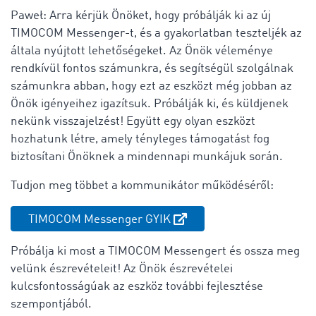
Paweł: Arra kérjük Önöket, hogy próbálják ki az új
TIMOCOM Messenger-t, és a gyakorlatban teszteljék az
általa nyújtott lehetőségeket. Az Önök véleménye
rendkívül fontos számunkra, és segítségül szolgálnak
számunkra abban, hogy ezt az eszközt még jobban az
Önök igényeihez igazítsuk. Próbálják ki, és küldjenek
nekünk visszajelzést! Együtt egy olyan eszközt
hozhatunk létre, amely tényleges támogatást fog
biztosítani Önöknek a mindennapi munkájuk során.
Tudjon meg többet a kommunikátor működéséről:
TIMOCOM Messenger GYIK
Próbálja ki most a TIMOCOM Messengert és ossza meg
velünk észrevételeit! Az Önök észrevételei
kulcsfontosságúak az eszköz további fejlesztése
szempontjából.