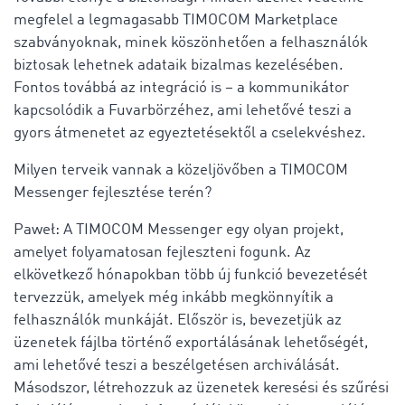
megfelel a legmagasabb TIMOCOM Marketplace
szabványoknak, minek köszönhetően a felhasználók
biztosak lehetnek adataik bizalmas kezelésében.
Fontos továbbá az integráció is – a kommunikátor
kapcsolódik a Fuvarbörzéhez, ami lehetővé teszi a
gyors átmenetet az egyeztetésektől a cselekvéshez.
Milyen terveik vannak a közeljövőben a TIMOCOM
Messenger fejlesztése terén?
Paweł: A TIMOCOM Messenger egy olyan projekt,
amelyet folyamatosan fejleszteni fogunk. Az
elkövetkező hónapokban több új funkció bevezetését
tervezzük, amelyek még inkább megkönnyítik a
felhasználók munkáját. Először is, bevezetjük az
üzenetek fájlba történő exportálásának lehetőségét,
ami lehetővé teszi a beszélgetésen archiválását.
Másodszor, létrehozzuk az üzenetek keresési és szűrési