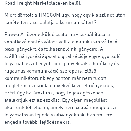
Road Freight Marketplace-en belül.
Miért döntött a TIMOCOM úgy, hogy egy kis szünet után
ismételten visszaállítja a kommunikátort?
Paweł: Az üzenetküldő csatorna visszaállítására
vonatkozó döntés válasz volt a dinamikusan változó
piaci igényekre és felhasználóink igényeire. A
szállítmányozási ágazat digitalizációja egyre gyorsuló
folyamat, ezzel együtt pedig növekszik a hatékony és
rugalmas kommunikáció szerepe is. Előző
kommunikátorunk egy ponton már nem tudott
megfelelni ezeknek a növekvő követelményeknek,
ezért úgy határoztunk, hogy teljes egészében
átalakítjuk ezt az eszközt. Egy olyan megoldást
akartunk létrehozni, amely nem csupán megfelel a
folyamatosan fejlődő szabványoknak, hanem teret
enged a további fejlődésnek is.