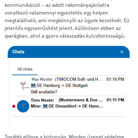
kommunikációt – az adott rakományajánlatra
vonatkozó valamennyi egyeztetés egy helyen
megtalálható, ami megkönnyíti az ügyek kezelését. Ez
jelentős egyszerűsítést jelent, különösen ebben az
iparágban, ahol a gyors válaszadás kulcsfontosságú.
További előnye a biztonság. Minden üzenet védelme