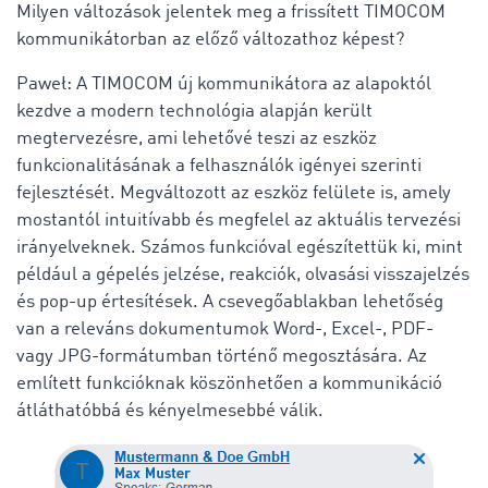
Milyen változások jelentek meg a frissített TIMOCOM
kommunikátorban az előző változathoz képest?
Paweł: A TIMOCOM új kommunikátora az alapoktól
kezdve a modern technológia alapján került
megtervezésre, ami lehetővé teszi az eszköz
funkcionalitásának a felhasználók igényei szerinti
fejlesztését. Megváltozott az eszköz felülete is, amely
mostantól intuitívabb és megfelel az aktuális tervezési
irányelveknek. Számos funkcióval egészítettük ki, mint
például a gépelés jelzése, reakciók, olvasási visszajelzés
és pop-up értesítések. A csevegőablakban lehetőség
van a releváns dokumentumok Word-, Excel-, PDF-
vagy JPG-formátumban történő megosztására. Az
említett funkcióknak köszönhetően a kommunikáció
átláthatóbbá és kényelmesebbé válik.