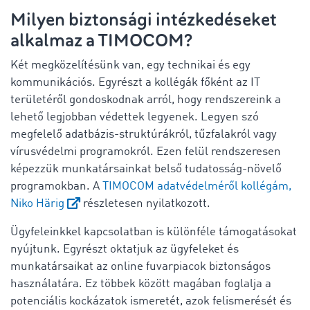
Milyen biztonsági intézkedéseket
alkalmaz a TIMOCOM?
Két megközelítésünk van, egy technikai és egy
kommunikációs. Egyrészt a kollégák főként az IT
területéről gondoskodnak arról, hogy rendszereink a
lehető legjobban védettek legyenek. Legyen szó
megfelelő adatbázis-struktúrákról, tűzfalakról vagy
vírusvédelmi programokról. Ezen felül rendszeresen
képezzük munkatársainkat belső tudatosság-növelő
programokban. A
TIMOCOM adatvédelméről kollégám,
Niko Härig
részletesen nyilatkozott.
Ügyfeleinkkel kapcsolatban is különféle támogatásokat
nyújtunk. Egyrészt oktatjuk az ügyfeleket és
munkatársaikat az online fuvarpiacok biztonságos
használatára. Ez többek között magában foglalja a
potenciális kockázatok ismeretét, azok felismerését és