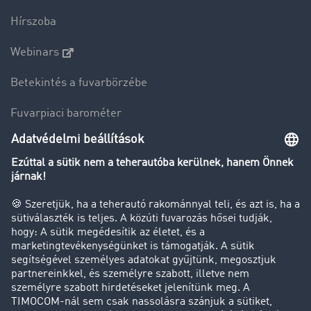
Hírszoba
Webinars
Betekintés a fuvarbörzébe
Fuvarpiaci barométer
Transzportlexikon
Tehergépkocsi-forgalomkorlátozás
Cég
Sikertörténetek
Ügyfél hoz ügyfelet