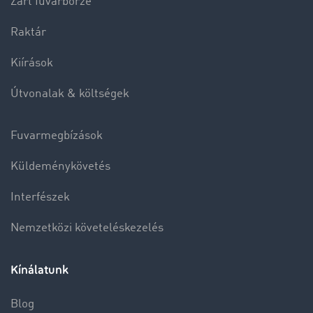
Zárt fuvarbörze
Raktár
Kiírások
Útvonalak & költségek
Fuvarmegbízások
Küldeménykövetés
Interfészek
Nemzetközi követeléskezelés
Kínálatunk
Blog