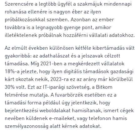
Szerencsére a legtöbb ügyfél a szakmájuk mindennapi
rohanása ellenére is nagyon éber az ilyen
próbálkozásokkal szemben. Azonban az ember
továbbra is a legnagyobb gyenge pont, amikor
illetéktelenek próbálnak hozzáférni vállalati adatokhoz.
Az elmúlt években különösen kétféle kibertámadás vált
gyakoribbá: az adathalászat és a jelszavak célzott
támadása. Míg 2021-ben a megkérdezett vállalatok
18%-a jelezte, hogy ilyen digitális támadások gazdasági
kárt okoztak nekik, 2023-ra ez az arány már körülbelül
30% volt. Ezt az IT-iparági szövetség, a Bitkom
felmérése mutatja. A fuvarbörzék esetében ez a
támadási forma például úgy jelentkezik, hogy
bejelentkezési weboldalakat hamisítanak, ismert cégek
nevében küldenek e-maileket, vagy telefonon hamis
személyazonosság alatt kérnek adatokat.