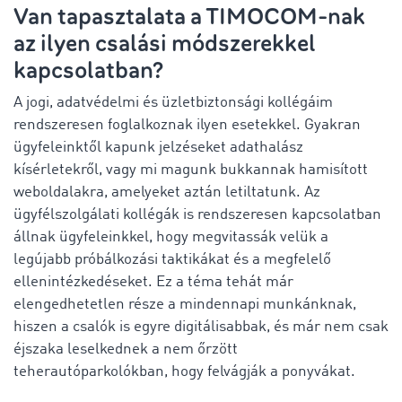
Van tapasztalata a TIMOCOM-nak
az ilyen csalási módszerekkel
kapcsolatban?
A jogi, adatvédelmi és üzletbiztonsági kollégáim
rendszeresen foglalkoznak ilyen esetekkel. Gyakran
ügyfeleinktől kapunk jelzéseket adathalász
kísérletekről, vagy mi magunk bukkannak hamisított
weboldalakra, amelyeket aztán letiltatunk. Az
ügyfélszolgálati kollégák is rendszeresen kapcsolatban
állnak ügyfeleinkkel, hogy megvitassák velük a
legújabb próbálkozási taktikákat és a megfelelő
ellenintézkedéseket. Ez a téma tehát már
elengedhetetlen része a mindennapi munkánknak,
hiszen a csalók is egyre digitálisabbak, és már nem csak
éjszaka leselkednek a nem őrzött
teherautóparkolókban, hogy felvágják a ponyvákat.