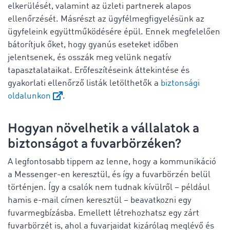
elkerülését, valamint az üzleti partnerek alapos
ellenőrzését. Másrészt az ügyfélmegfigyelésünk az
ügyfeleink együttműködésére épül. Ennek megfelelően
bátorítjuk őket, hogy gyanús eseteket időben
jelentsenek, és osszák meg velünk negatív
tapasztalataikat. Erőfeszítéseink áttekintése és
gyakorlati ellenőrző listák letölthetők a
biztonsági
oldalunkon
.
Hogyan növelhetik a vállalatok a
biztonságot a fuvarbörzéken?
A legfontosabb tippem az lenne, hogy a kommunikáció
a Messenger-en keresztül, és így a fuvarbörzén belül
történjen. Így a csalók nem tudnak kívülről – például
hamis e-mail címen keresztül – beavatkozni egy
fuvarmegbízásba. Emellett létrehozhatsz egy zárt
fuvarbörzét is, ahol a fuvarjaidat kizárólag meglévő és