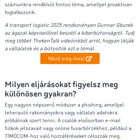
számunkra rendkívül fontos téma, amellyel proaktívan
foglalkozunk.
A transport logistic 2025 rendezvényen Gunnar Gburek
az ágazat képviselőivel beszélt a kiberbiztonságról. Tudj
meg többet ThekenTalk videóinkból arról, hogyan látják
a vállalatok és a biztosítók ezt a témát.
Nézd meg most
Milyen eljárásokat figyelsz meg
különösen gyakran?
Egy nagyon népszerű módszer a phishing, amellyel
teherautó rakományokra vagy vállalati adatokra
próbálnak szert tenni. A csalók elsősorban e-mail
fiókok jelszavait vagy online fuvarbörzékhez, például a
TIMOCOM-hoz való hozzáféréseket célozzák meg.