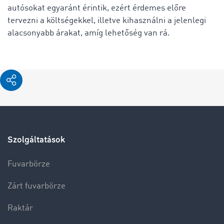
autósokat egyaránt érintik, ezért érdemes előre
tervezni a költségekkel, illetve kihasználni a jelenlegi
alacsonyabb árakat, amíg lehetőség van rá.
Szolgáltatások
Fuvarbörze
Zárt fuvarbörze
Raktár