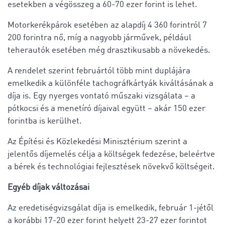
esetekben a végösszeg a 60-70 ezer forint is lehet.
Motorkerékpárok esetében az alapdíj 4 360 forintról 7
200 forintra nő, míg a nagyobb járművek, például
teherautók esetében még drasztikusabb a növekedés.
A rendelet szerint februártól több mint duplájára
emelkedik a különféle tachográfkártyák kiváltásának a
díja is. Egy nyerges vontató műszaki vizsgálata – a
pótkocsi és a menetíró díjaival együtt – akár 150 ezer
forintba is kerülhet.
Az Építési és Közlekedési Minisztérium szerint a
jelentős díjemelés célja a költségek fedezése, beleértve
a bérek és technológiai fejlesztések növekvő költségeit.
Egyéb díjak változásai
Az eredetiségvizsgálat díja is emelkedik, február 1-jétől
a korábbi 17-20 ezer forint helyett 23-27 ezer forintot