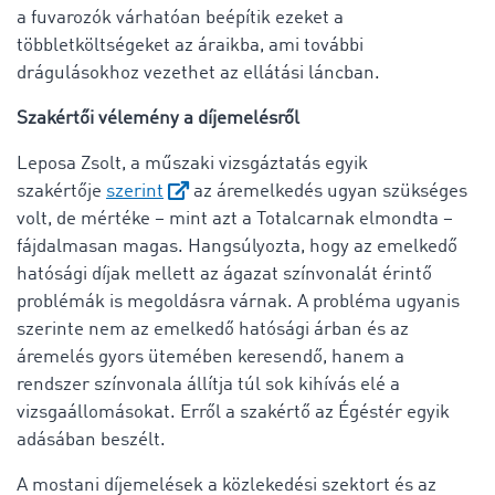
a fuvarozók várhatóan beépítik ezeket a
többletköltségeket az áraikba, ami további
drágulásokhoz vezethet az ellátási láncban.
Szakértői vélemény a díjemelésről
Leposa Zsolt, a műszaki vizsgáztatás egyik
szakértője
szerint
az áremelkedés ugyan szükséges
volt, de mértéke – mint azt a Totalcarnak elmondta –
fájdalmasan magas. Hangsúlyozta, hogy az emelkedő
hatósági díjak mellett az ágazat színvonalát érintő
problémák is megoldásra várnak. A probléma ugyanis
szerinte nem az emelkedő hatósági árban és az
áremelés gyors ütemében keresendő, hanem a
rendszer színvonala állítja túl sok kihívás elé a
vizsgaállomásokat. Erről a szakértő az Égéstér egyik
adásában beszélt.
A mostani díjemelések a közlekedési szektort és az