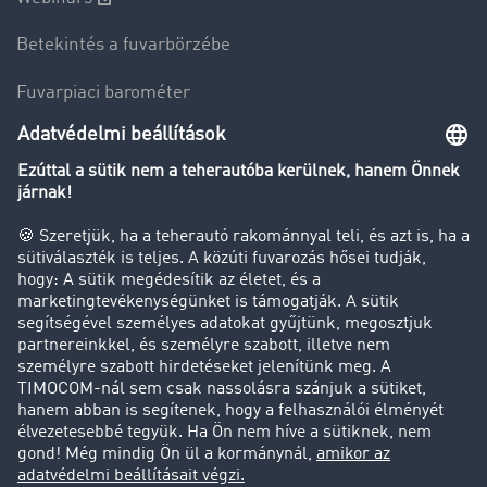
Betekintés a fuvarbörzébe
Fuvarpiaci barométer
Transzportlexikon
Tehergépkocsi-forgalomkorlátozás
Cég
Sikertörténetek
Ügyfél hoz ügyfelet
Jogi információk
Impresszum