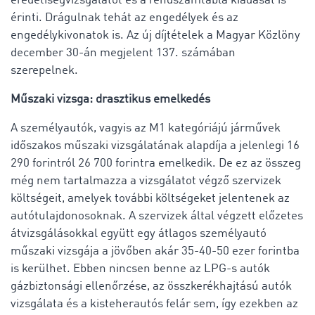
eredetiségvizsgálatot és a rendszámtábla kiadását is
érinti. Drágulnak tehát az engedélyek és az
engedélykivonatok is. Az új díjtételek a Magyar Közlöny
december 30-án megjelent 137. számában
szerepelnek.
Műszaki vizsga: drasztikus emelkedés
A személyautók, vagyis az M1 kategóriájú járművek
időszakos műszaki vizsgálatának alapdíja a jelenlegi 16
290 forintról 26 700 forintra emelkedik. De ez az összeg
még nem tartalmazza a vizsgálatot végző szervizek
költségeit, amelyek további költségeket jelentenek az
autótulajdonosoknak. A szervizek által végzett előzetes
átvizsgálásokkal együtt egy átlagos személyautó
műszaki vizsgája a jövőben akár 35-40-50 ezer forintba
is kerülhet. Ebben nincsen benne az LPG-s autók
gázbiztonsági ellenőrzése, az összkerékhajtású autók
vizsgálata és a kisteherautós felár sem, így ezekben az