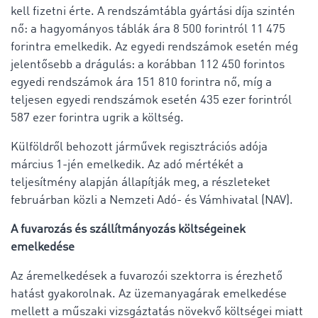
kell fizetni érte. A rendszámtábla gyártási díja szintén
nő: a hagyományos táblák ára 8 500 forintról 11 475
forintra emelkedik. Az egyedi rendszámok esetén még
jelentősebb a drágulás: a korábban 112 450 forintos
egyedi rendszámok ára 151 810 forintra nő, míg a
teljesen egyedi rendszámok esetén 435 ezer forintról
587 ezer forintra ugrik a költség.
Külföldről behozott járművek regisztrációs adója
március 1-jén emelkedik. Az adó mértékét a
teljesítmény alapján állapítják meg, a részleteket
februárban közli a Nemzeti Adó- és Vámhivatal (NAV).
A fuvarozás és szállítmányozás költségeinek
emelkedése
Az áremelkedések a fuvarozói szektorra is érezhető
hatást gyakorolnak. Az üzemanyagárak emelkedése
mellett a műszaki vizsgáztatás növekvő költségei miatt