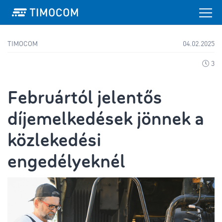
TIMOCOM
04.02.2025
3
Februártól jelentős
díjemelkedések jönnek a
közlekedési
engedélyeknél