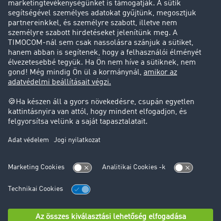
Sikertörténetek
Ügyfél hoz ügyfelet
Jogi információk
Impresszum
ÁSZF
Adatvédelem
süti-beállítások
Támogatás
Támogatás