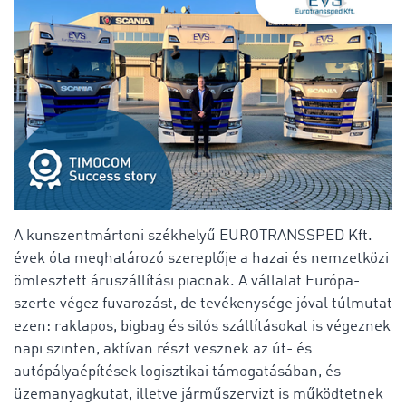
A kunszentmártoni székhelyű EUROTRANSSPED Kft.
évek óta meghatározó szereplője a hazai és nemzetközi
ömlesztett áruszállítási piacnak. A vállalat Európa-
szerte végez fuvarozást, de tevékenysége jóval túlmutat
ezen: raklapos, bigbag és silós szállításokat is végeznek
napi szinten, aktívan részt vesznek az út- és
autópályaépítések logisztikai támogatásában, és
üzemanyagkutat, illetve járműszervizt is működtetnek