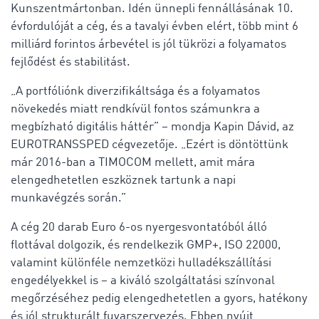
Kunszentmártonban. Idén ünnepli fennállásának 10.
évfordulóját a cég, és a tavalyi évben elért, több mint 6
milliárd forintos árbevétel is jól tükrözi a folyamatos
fejlődést és stabilitást.
„A portfóliónk diverzifikáltsága és a folyamatos
növekedés miatt rendkívül fontos számunkra a
megbízható digitális háttér” – mondja Kapin Dávid, az
EUROTRANSSPED cégvezetője. „Ezért is döntöttünk
már 2016-ban a TIMOCOM mellett, amit mára
elengedhetetlen eszköznek tartunk a napi
munkavégzés során.”
A cég 20 darab Euro 6-os nyergesvontatóból álló
flottával dolgozik, és rendelkezik GMP+, ISO 22000,
valamint különféle nemzetközi hulladékszállítási
engedélyekkel is – a kiváló szolgáltatási színvonal
megőrzéséhez pedig elengedhetetlen a gyors, hatékony
és jól strukturált fuvarszervezés. Ebben nyújt