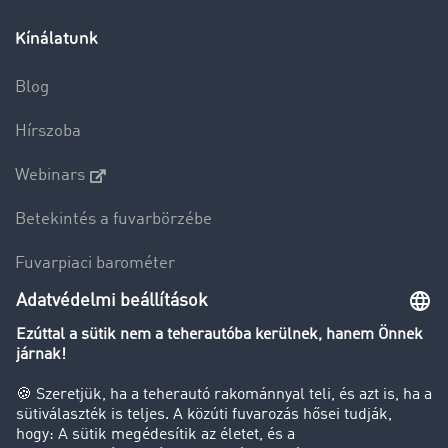
Kínálatunk
Blog
Hírszoba
Webinars
Betekintés a fuvarbörzébe
Fuvarpiaci barométer
Transzportlexikon
Tehergépkocsi-forgalomkorlátozás
Cég