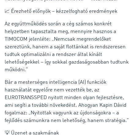
📈 Érezhető előnyök – kézzelfogható eredmények
Az együttműködés során a cég számos konkrét
helyzetben tapasztalta meg, mennyire hasznos a
TIMOCOM jelenléte: „Nemcsak megrendelőket
szereztünk, hanem a saját flottánkat is rendszeresen
tudtuk optimalizálni a rendszer által kínált
lehetőségekkel – így sokkal gazdaságosabban tudtunk
működni.”
Bár a mesterséges intelligencia (AI) funkciók
használatát egyelőre nem vezették be, az
EUROTRANSSPED nyitott minden olyan fejlesztésre,
ami segíti a további növekedést. Ahogyan Kapin Dávid
fogalmaz: „Nyitottak vagyunk az újdonságokra – a
fejlődés számunkra nem lehetőség, hanem stratégia.”
💡 Üzenet a szakmának