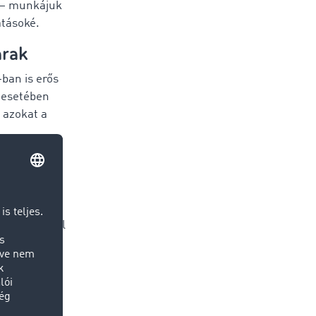
 – munkájuk
atásoké.
árak
-ban is erős
k esetében
 azokat a
atóan
itáshiányból
 érkező árut
ó korrekt
az eladók