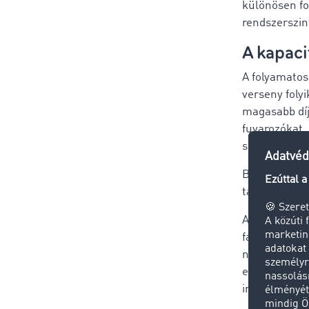
különösen f
rendszerszin
A kapaci
A folyamatos
verseny foly
magasabb díj
fuvarozókat,
szerződéseke
Bár szezonál
tartósan mag
Amennyiben 2
fakadó magas
nem lehet ki
együttműködé
irányába toló