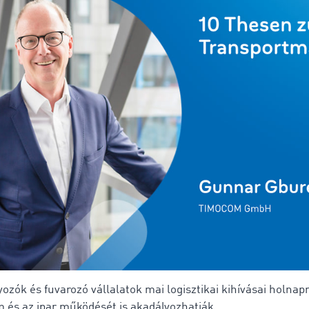
ozók és fuvarozó vállalatok mai logisztikai kihívásai holnap
 és az ipar működését is akadályozhatják.