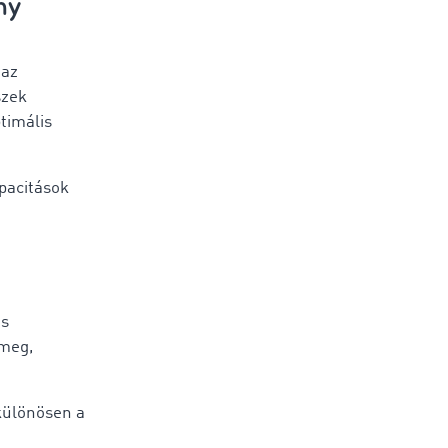
ny
 az
szek
timális
pacitások
is
meg,
különösen a