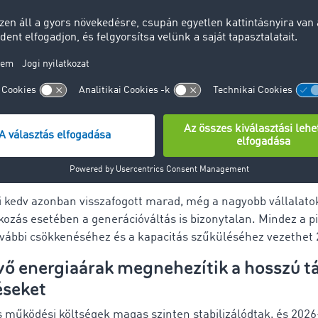
IMOCOM Szállítmányozási Barométer
jelentést, amely sz
tot tartalmaz az elmúlt negyedév szállítmányozási piacáról i
tt
 fizetésképtelenség és üzletbezárás
uvardíjak ellenére sok fuvarozó jövedelmezősége nem javu
ségnövekedést csak részben tudják érvényesíteni áraikban. 
alkozások kerülhetnek nehéz helyzetbe, egyesek fizetésképt
ások értékesítéssel próbálhatják menteni cégüket.
si kedv azonban visszafogott marad, még a nagyobb vállalatok
lkozás esetében a generációváltás is bizonytalan. Mindez a pi
ábbi csökkenéséhez és a kapacitás szűküléséhez vezethet
ő energiaárak megnehezítik a hosszú t
éseket
s működési költségek magas szinten stabilizálódtak, és 2026