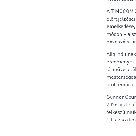
A TIMOCOM 20
előrejelzései
emelkedése, 
módon – a sz
növekvő szá
Alig indulnak
eredményezi,
járművezetőhi
mesterséges 
problémára.
Gunnar Gbure
2026-os fejl
felkészülniü
10 tézis a köz