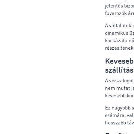
jelentős biz
fuvarozók ár
A vállalatok
dinamikus üz
kockázata nő
részesítenek
Keveseb
szállítá
A visszafogo
nem mutat je
kevesebb kom
Ez nagyobb s
számára, val
hosszabb táv