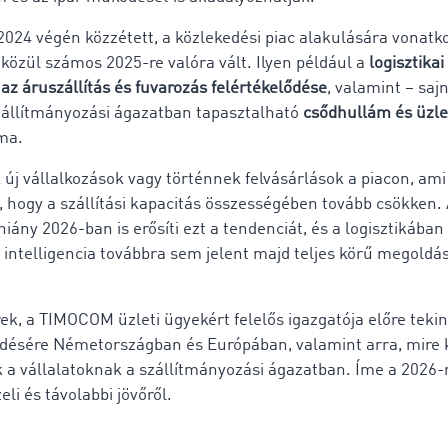
24 végén közzétett, a közlekedési piac alakulására vonatk
 közül számos 2025-re valóra vált. Ilyen például a
logisztika
az áruszállítás és fuvarozás felértékelődése
, valamint – saj
állítmányozási ágazatban tapasztalható
csődhullám és üzl
ma.
 új vállalkozások vagy történnek felvásárlások a piacon, ami
 hogy a szállítási kapacitás összességében tovább csökken. 
ány 2026-ban is erősíti ezt a tendenciát, és a logisztikában
intelligencia továbbra sem jelent majd teljes körű megoldá
k, a TIMOCOM üzleti ügyekért felelős igazgatója előre tekint
ődésére Németországban és Európában, valamint arra, mire k
k a vállalatoknak a szállítmányozási ágazatban. Íme a 2026-
eli és távolabbi jövőről.