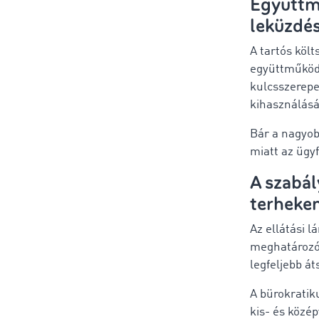
Együttmű
leküzdé
A tartós köl
együttműködés
kulcsszerepe
kihasználás
Bár a nagyob
miatt az ügy
A szabál
terheke
Az ellátási 
meghatározó
legfeljebb á
A bürokratik
kis- és közép