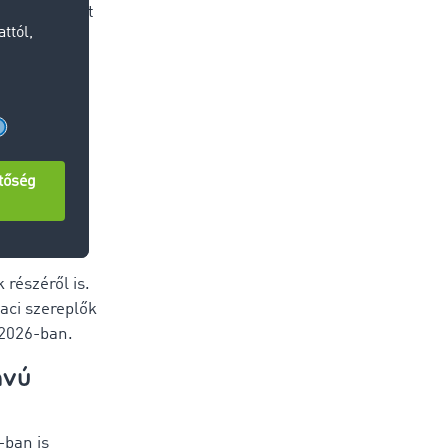
ámos konkrét
tt:
l érdemben,
2026-ban
elenné
 részéről is.
aci szereplők
 2026-ban.
ávú
-ban is