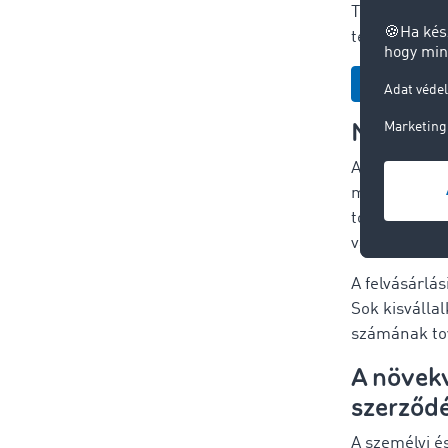
Töltse le a
T
tényt és ada
Töltse le i
Még több
A magasabb f
mivel a költ
további váll
válhatnak, m
A felvásárlá
Sok kisválla
számának tov
A növekv
szerződ
A személyi é