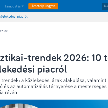
Tesztelje ingyen
Támogatás
közlekedési piacról
rpiac
ztikai-trendek 2026: 10 
lekedési piacról
i trendek: a közlekedési árak alakulása, valamint 
ció és az automatizálás térnyerése a mesterséges
cia révén