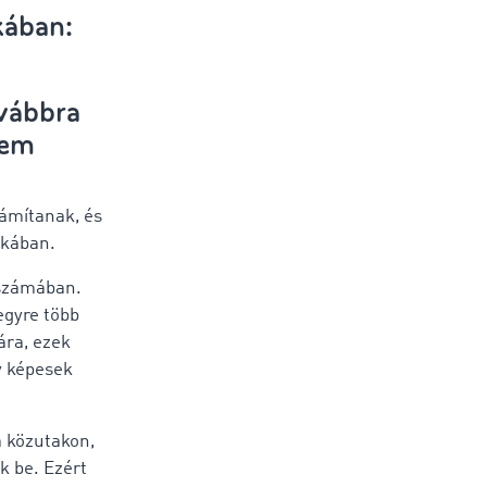
kában:
ovábbra
nem
zámítanak, és
ikában.
 számában.
egyre több
ára, ezek
y képesek
 közutakon,
k be. Ezért