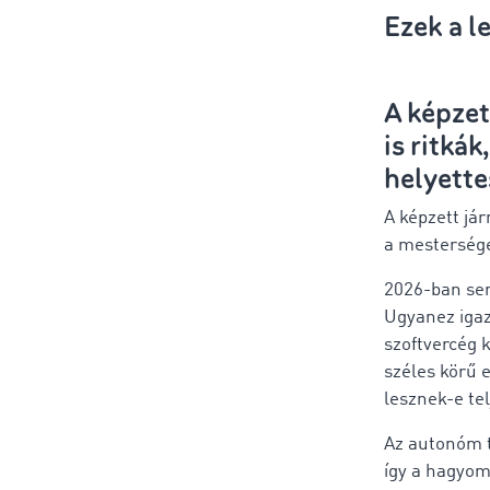
Ezek a l
A képzet
is ritká
helyette
A képzett já
a mesterséges
2026-ban se
Ugyanez igaz
szoftvercég 
széles körű 
lesznek-e te
Az autonóm 
így a hagyom