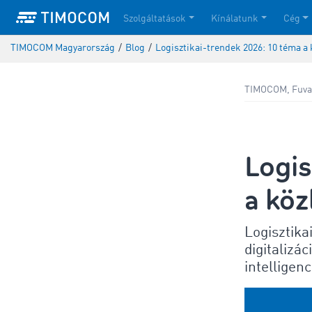
Szolgáltatások
Kínálatunk
Cég
TIMOCOM Magyarország
/
Blog
/
Logisztikai-trendek 2026: 10 téma a 
TIMOCOM, Fuva
Logis
a köz
Logisztika
digitalizá
intelligen