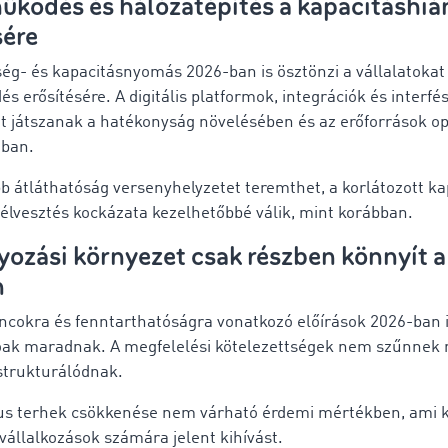
ködés és hálózatépítés a kapacitáshiá
sére
tség- és kapacitásnyomás 2026-ban is ösztönzi a vállalatokat
 erősítésére. A digitális platformok, integrációk és interfé
t játszanak a hatékonyság növelésében és az erőforrások op
ában.
b átláthatóság versenyhelyzetet teremthet, a korlátozott ka
félvesztés kockázata kezelhetőbbé válik, mint korábban.
yozási környezet csak részben könnyít a
n
láncokra és fenntarthatóságra vonatkozó előírások 2026-ban 
ak maradnak. A megfelelési kötelezettségek nem szűnnek 
tstrukturálódnak.
us terhek csökkenése nem várható érdemi mértékben, ami 
vállalkozások számára jelent kihívást.