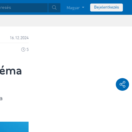
Bejelentkezés
Magyar
16.12.2024
5
téma
a