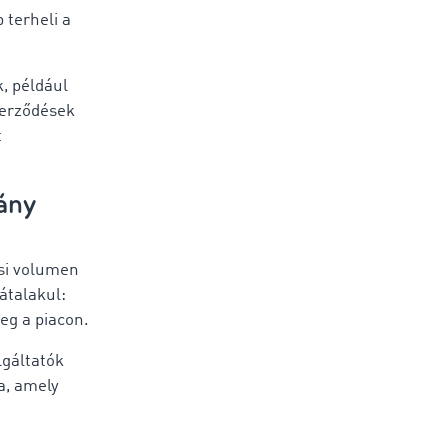
 terheli a
, például
zerződések
t
ány
ási volumen
átalakul:
eg a piacon.
lgáltatók
a, amely