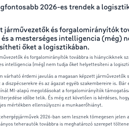
egfontosabb 2026-es trendek a logiszti
t járművezetők és forgalomirányítók t
k, és a mesterséges intelligencia (még) 
sítheti őket a logisztikában.
rművezetők és forgalomirányítók továbbra is hiánycikknek s
 intelligencia (még) nem tudja őket helyettesíteni a logiszt
m várható érdemi javulás a magasan képzett járművezetők
 a diszpécserekre és az ágazat egyéb szakembereire is. Bár 
kínál MI-alapú megoldásokat a forgalomirányítók támogatás
elterjedése időbe telik. És még ezt követően is kérdéses, hog
ljes mértékben ellensúlyozni a munkaerőhiányt.
tehergépjárművek 2026-ban sem lesznek tömegesen jelen a
ányos teherautók továbbra is meghatározó szerepet töltene