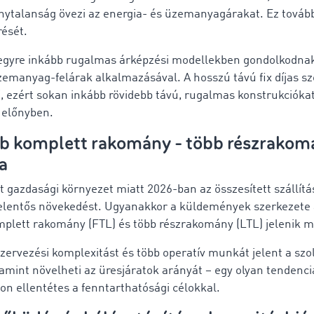
onytalanság övezi az energia- és üzemanyagárakat. Ez tovább
rését.
 egyre inkább rugalmas árképzési modellekben gondolkodnak
emanyag-felárak alkalmazásával. A hosszú távú fix díjas s
, ezért sokan inkább rövidebb távú, rugalmas konstrukcióka
 előnyben.
b komplett rakomány - több részrakom
sa
tt gazdasági környezet miatt 2026-ban az összesített szállít
lentős növekedést. Ugyanakkor a küldemények szerkezete 
plett rakomány (FTL) és több részrakomány (LTL) jelenik m
zervezési komplexitást és több operatív munkát jelent a szo
amint növelheti az üresjáratok arányát – egy olyan tendenci
on ellentétes a fenntarthatósági célokkal.