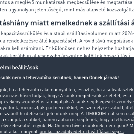
ontos a meglévő munkatársak megbecsülése és megtartása
ten ugyanolyan jelentőségű, mint más alapvető közszolgált
táshiány miatt emelkednek a szállítási 
 kapacitásszűkülés és a stabil szállítási volumen miatt 2026
ik a rendelkezésre álló kapacitásért. A rövid távú megbízáso
akra kell számítani. Ez különösen nehéz helyzetbe hozhatja
 akik korábban alacsonyabb árszinten kötöttek hosszú távú
t.
is ingadozások továbbra is előfordulhatnak, az árszint várh
asabb marad a korábbi évekhez képest.
026-ban enyhe gazdasági élénkülés tapasztalható, a kapac
 árak gyorsan fékezhetik a növekedést. Az időben meg nem
számlázni. A kapacitások biztosítása és a szolgáltatókkal val
s továbbra is kulcsfontosságú marad. A piac egyre inkább 
dik.