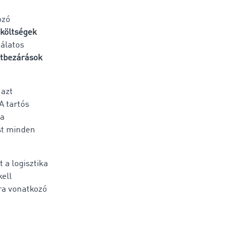
ozó
i költségek
nálatos
etbezárások
 azt
A tartós
 a
st minden
 a logisztika
ell
ra vonatkozó