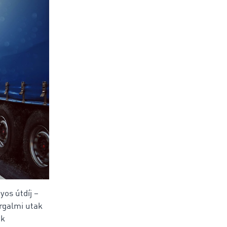
yos útdíj –
orgalmi utak
ek