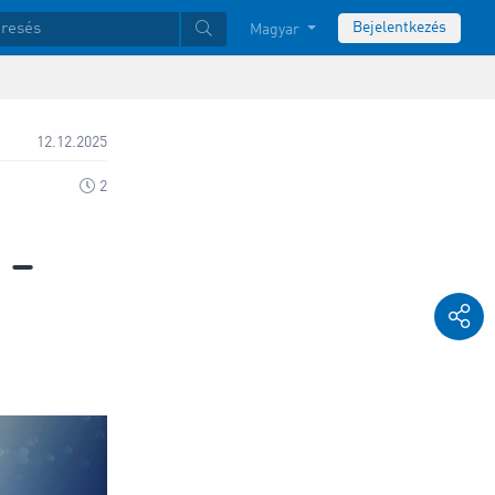
Bejelentkezés
Magyar
12.12.2025
2
 –