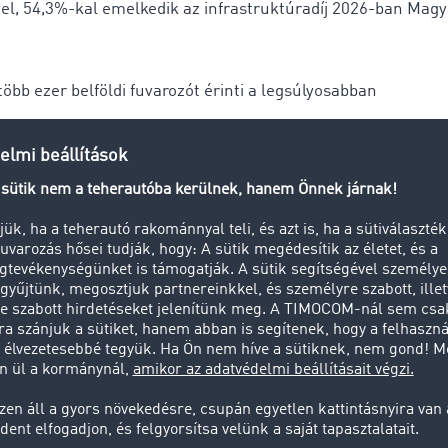
el, 54,3%-kal emelkedik az infrastruktúradíj 2026-ban Mag
öbb ezer belföldi fuvarozót érinti a legsúlyosabban
ati szokásokat és a költségarányokat is figyelembevéve a bel
 legalább 4,4-9,6%-os díjemelést kell majd végrehajtaniuk,
tudják az útdíj növekedését. (Egy nemzetközi fuvarozó vagy
uvarozó esetében ez mindössze 0,4-1,1%-os díjemelést jelent
esszük a többi várható költségemelkedést (gépjárművezetői
, jövedéki adó emelés stb.) akkor könnyen 15%-ot is elérheti
jemelés mértéke a belföldi fuvarozásban. A díjemelését a g
ljesítmény miatt visszaesett megrendelésállomány nem segít
ltarthat az újabb útdíj-sokk áthárítása. Addig a fuvarozók saj
telen befizetni az államkasszába a megnövelt útdíjat.
zítések...