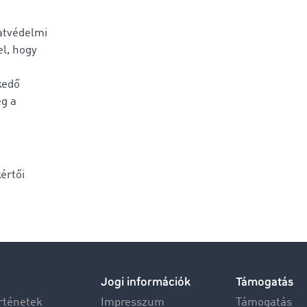
atvédelmi
el, hogy
kedő
eg a
értői
Jogi információk
Támogatás
rténetek
Impresszum
Támogatás