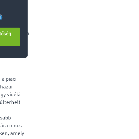
60 új
galmi utakra
a fuvarban
 is jelentősen
k.
 a piaci
 hazai
egy vidéki
últerhelt
ssabb
ára nincs
eken, amely