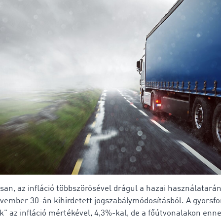
san, az infláció többszörösével drágul a hazai használatarán
ovember 30-án kihirdetett jogszabálymódosításból. A gyorsf
k” az infláció mértékével, 4,3%-kal, de a főútvonalakon enn