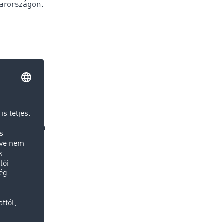
yarországon.
földi
 hogy
 egy
). Ha
 bérek,
 a jövő évben
yenge
i, így akár
át zsebből