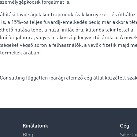
 személygépkocsik forgalmát is.
állítási távolságok kontraproduktívak környezet- és úthálóz
is, a 15%-os teljes fuvardíj-emelkedés pedig már akkora tét
hető hatása lehet a hazai inflációra, különös tekintettel a
lmi forgalomra, vagyis a lakossági fogyasztói árakra. A növe
ltségeket végső soron a felhasználók, a vevők fizetik majd m
 termékek árában.
 Consulting független iparági elemző cég által közzétett szak
Kínálatunk
Cég
Blog
Sikertö