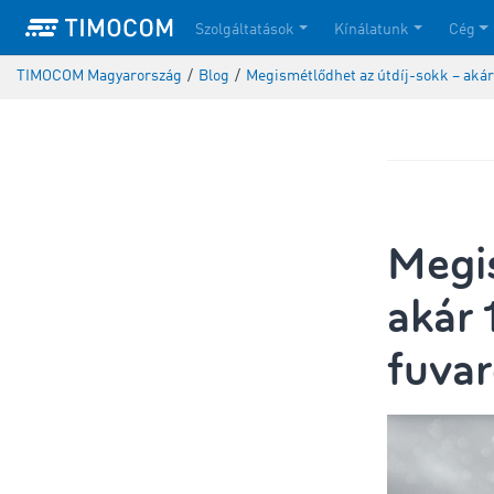
Szolgáltatások
Kínálatunk
Cég
TIMOCOM Magyarország
/
Blog
/
Megismétlődhet az útdíj-sokk – akár
Megis
akár 
fuvar