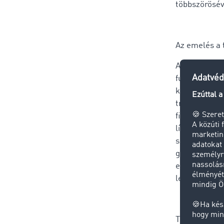
többszörösév
Az emelés a t
Az úthasznál
fuvarozóknak
kompenzálni 
tranzitáló f
figyelembe v
lízingköltség
szükséges dí
gazdasági te
egy évig is e
lesznek kény
További nehe