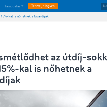
Tesztelje ingyen
Támogatás
 15%-kal is nőhetnek a fuvardíjak
métlődhet az útdíj-sokk
15%-kal is nőhetnek a
díjak