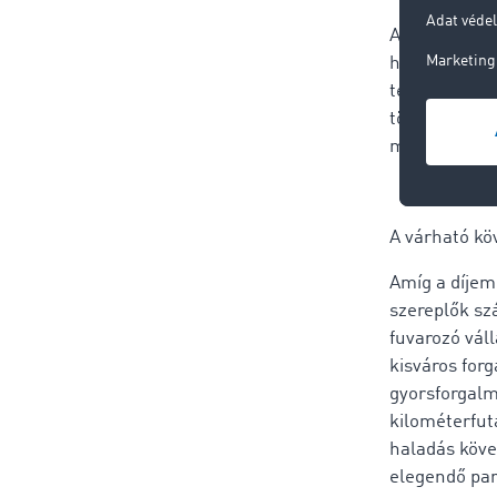
A főútvonala
helyszínen s
terelni, még 
töltött idő. 
megemelkedte
A várható k
Amíg a díjeme
szereplők sz
fuvarozó váll
kisváros forg
gyorsforgalm
kilométerfut
haladás köve
elegendő par