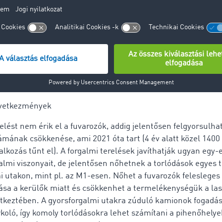
kon alkalmazásra kerülő extrém díjemelés mellett, mintegy 
úlykorlátozó táblával is igyekeznek a kamionokat a gyorsfor
akkor is, ha megnő a szállítási távolság, az üresen futás és 
Az elképzelés biztos sikere érdekében ősztől a közúti bírságok
k, így komoly harapófogóba kerületek a belföldi fuvarozóin
övetkezmények
lést nem érik el a fuvarozók, addig jelentősen felgyorsulhat
ámának csökkenése, ami 2021 óta tart (4 év alatt közel 1400
alkozás tűnt el). A forgalmi terelések javíthatják ugyan egy-
almi viszonyait, de jelentősen nőhetnek a torlódások egyes t
i utakon, mint pl. az M1-esen. Nőhet a fuvarozók felesleges
ása a kerülők miatt és csökkenhet a termelékenységük a la
tkeztében. A gyorsforgalmi utakra zúduló kamionok fogadás
koló, így komoly torlódásokra lehet számítani a pihenőhely