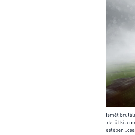
Ismét brutáli
derül ki a n
estében „csa