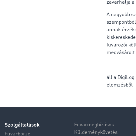
zavarhatja a
A nagyobb sz
szempontból 
annak érzékel
kiskereskede
fuvarozói kö
megvásárolt
áll a DigiLog
elemzésből
Szolgáltatások
Fuvarmegbízások
Küldeménykövetés
Fuvarbörze