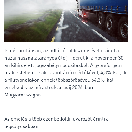
Ismét brutálisan, az infláció többszörösével drágul a
hazai használatarányos útdíj –
derül ki a november 30-
án kihirdetett jogszabálymódosításból. A gyorsforgalmi
utak estében „csak” az infláció mértékével, 4,3%-kal, de
a főútvonalakon ennek többszörösével, 54,3%-kal
emelkedik az infrastruktúradíj 2026-ban
Magyarországon.
Az emelés a több ezer belföldi fuvarozót érinti a
legsúlyosabban