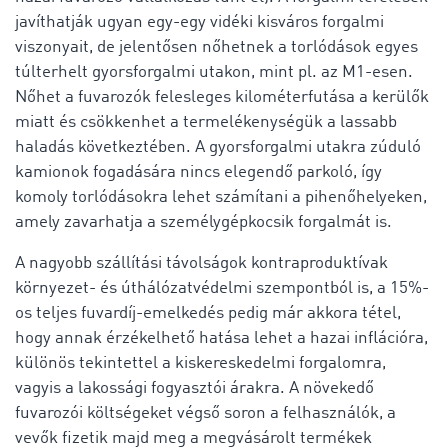
javíthatják ugyan egy-egy vidéki kisváros forgalmi
viszonyait, de jelentősen nőhetnek a torlódások egyes
túlterhelt gyorsforgalmi utakon, mint pl. az M1-esen.
Nőhet a fuvarozók felesleges kilométerfutása a kerülők
miatt és csökkenhet a termelékenységük a lassabb
haladás következtében. A gyorsforgalmi utakra zúduló
kamionok fogadására nincs elegendő parkoló, így
komoly torlódásokra lehet számítani a pihenőhelyeken,
amely zavarhatja a személygépkocsik forgalmát is.
A nagyobb szállítási távolságok kontraproduktívak
környezet- és úthálózatvédelmi szempontból is, a 15%-
os teljes fuvardíj-emelkedés pedig már akkora tétel,
hogy annak érzékelhető hatása lehet a hazai inflációra,
különös tekintettel a kiskereskedelmi forgalomra,
vagyis a lakossági fogyasztói árakra. A növekedő
fuvarozói költségeket végső soron a felhasználók, a
vevők fizetik majd meg a megvásárolt termékek