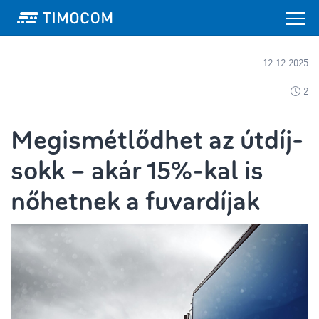
12.12.2025
2
Megismétlődhet az útdíj-
sokk – akár 15%-kal is
nőhetnek a fuvardíjak