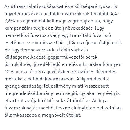
Az úthasználati szokásokat és a költségarányokat is
figyelembevéve a belföldi fuvarozóknak legalább 4,4-
9,6%-os díjemelést kell majd végrehajtaniuk, hogy
kompenzálni tudják az útdíj növekedését. (Egy
nemzetközi fuvarozó vagy egy tranzitáló fuvarozó
esetében ez mindössze 0,4-1,1%-os díjemelést jelent).
Ha figyelembe vesszük a többi várható
költségemelkedést (gépjárművezetői bérek,
lízingköltség, jövedéki adó emelés stb.) akkor könnyen
15%-ot is elérheti a jövő évben szükséges díjemelés
mértéke a belföldi fuvarozásban. A díjemelését a
gyenge gazdasági teljesítmény miatt visszaesett
megrendelésállomány nem segíti, így akár egy évig is
eltarthat az újabb útdíj-sokk áthárítása. Addig a
fuvarozók saját zsebből lesznek kénytelen befizetni az
államkasszába a megnövelt útdíjat.