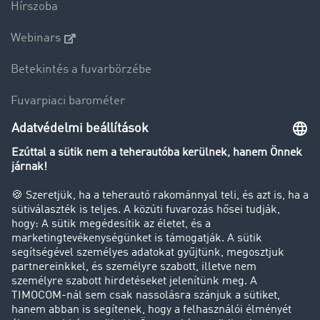
Hírszoba
Webinars
Betekintés a fuvarbörzébe
Fuvarpiaci barométer
Transzportlexikon
Tehergépkocsi-forgalomkorlátozás
Cég
Sikertörténetek
Ügyfél hoz ügyfelet
Jogi információk