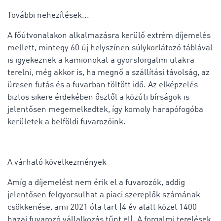
További nehezítések...
A főútvonalakon alkalmazásra kerülő extrém díjemelés
mellett, mintegy 60 új helyszínen súlykorlátozó táblával
is igyekeznek a kamionokat a gyorsforgalmi utakra
terelni, még akkor is, ha megnő a szállítási távolság, az
üresen futás és a fuvarban töltött idő. Az elképzelés
biztos sikere érdekében ősztől a közúti bírságok is
jelentősen megemelkedtek, így komoly harapófogóba
kerületek a belföldi fuvarozóink.
A várható következmények
Amíg a díjemelést nem érik el a fuvarozók, addig
jelentősen felgyorsulhat a piaci szereplők számának
csökkenése, ami 2021 óta tart (4 év alatt közel 1400
hazai fuvarozó vállalkozás tűnt el). A forgalmi terelések