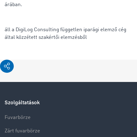
árában.
áll a DigiLog Consulting független iparági elemző cég
által közzétett szakértői elemzésből
Szolgáltatások
Fuvarbörze
Zárt fuvarbörze