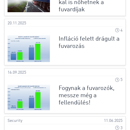
kal is nőhetnek a
fuvardíjak
20.11.2025
4
Infláció felett drágult a
fuvarozás
16.09.2025
5
Fogynak a fuvarozók,
messze még a
fellendülés!
Security
11.06.2025
3