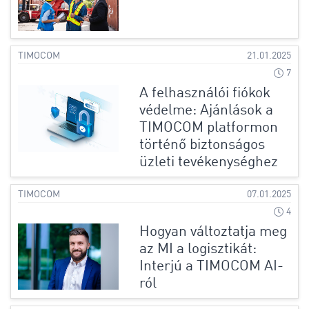
TIMOCOM
21.01.2025
7
A felhasználói fiókok
védelme: Ajánlások a
TIMOCOM platformon
történő biztonságos
üzleti tevékenységhez
TIMOCOM
07.01.2025
4
Hogyan változtatja meg
az MI a logisztikát:
Interjú a TIMOCOM AI-
ról