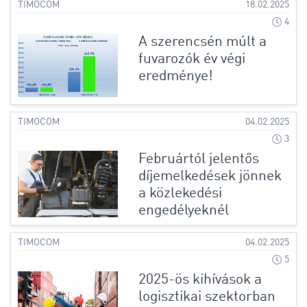
TIMOCOM
18.02.2025
4
A szerencsén múlt a
fuvarozók év végi
eredménye!
TIMOCOM
04.02.2025
3
Februártól jelentős
díjemelkedések jönnek
a közlekedési
engedélyeknél
TIMOCOM
04.02.2025
5
2025-ös kihívások a
logisztikai szektorban