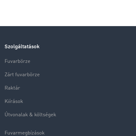
Szolgáltatások
Fuvarbörze
Zárt fuvarbörze
Raktár
Kiírások
Útvonalak & költségek
Fuvarmegbízások