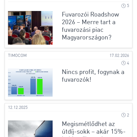
5
Fuvarozói Roadshow
2026 – Merre tart a
fuvarozási piac
Magyarországon?
TIMOCOM
17.02.2026
4
Nincs profit, fogynak a
fuvarozók!
12.12.2025
2
Megismétlődhet az
útdíj-sokk – akár 15%-