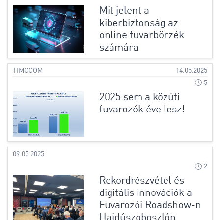
Mit jelent a
kiberbiztonság az
online fuvarbörzék
számára
TIMOCOM
14.05.2025
5
2025 sem a közúti
fuvarozók éve lesz!
09.05.2025
2
Rekordrészvétel és
digitális innovációk a
Fuvarozói Roadshow-n
Hajdúszoboszlón