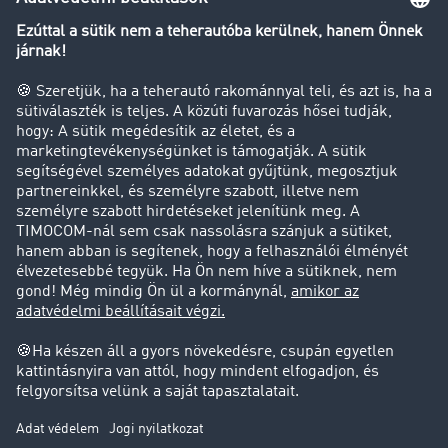
Transzportlexikon
Tehergépkocsi-forgalomkorlátozás
Cég
Sikertörténetek
Ügyfél hoz ügyfelet
Jogi információk
Impresszum
ÁSZF
Adatvédelem
süti-beállítások