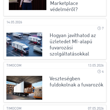
Marketplace
védelméről?
14.05.2026
7
Hogyan javíthatod az
üzletedet MI-alapú
fuvarozási
szolgáltatásokkal
TIMOCOM
13.05.2026
4
Veszteségben
fuldokolnak a fuvarozók
TIMOCOM
07.05.2026