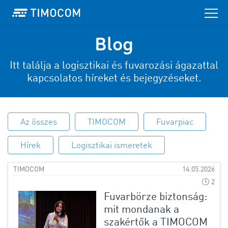
Blog
Itt találja a logisztikai és fuvarozási ágazattal
kapcsolatos híreket és bejegyzéseket.
Az összes
TIMOCOM
Fuvarpiac
Hírek
Logisztikai ismeretek
TIMOCOM
14.05.2026
2
Fuvarbörze biztonság:
mit mondanak a
szakértők a TIMOCOM