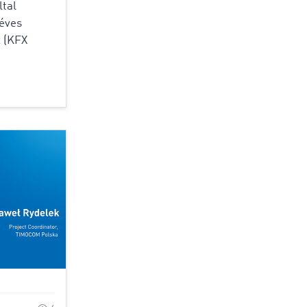
ltal
déves
x (KFX