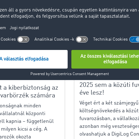
TIMOCOM
11.06.2025
3
2025 sem a közúti fu
nt a kiberbiztonság az
éve lesz!
uvarbörzék számára
Véget ért a két számjegyű
ztonságnak minden
költségnövekedés a közút
 vállalatnál központi
fuvarozásban, a vállalkoz
ell kapnia – függetlenül
azonban még vesztesége
 milyen kicsi a cég. A
olvashatjuk a DigiLog Con
arozók okozta