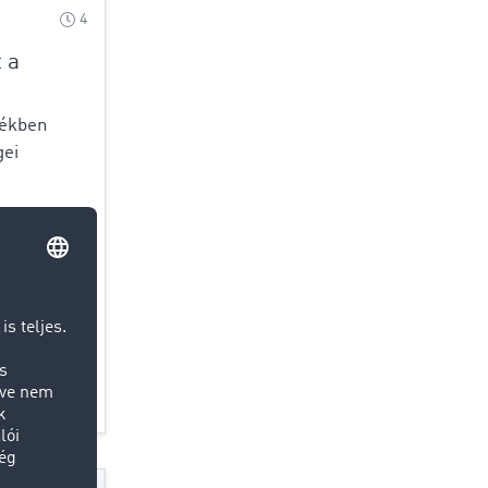
4
t a
tékben
gei