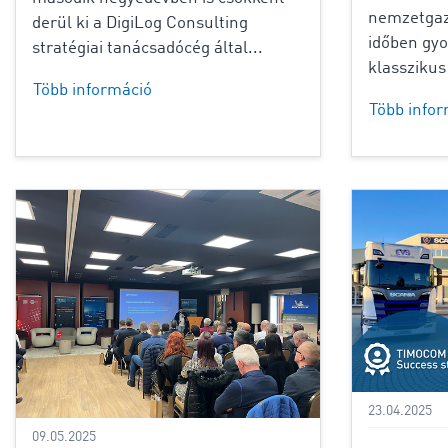
nemzetgazd
derül ki a DigiLog Consulting
időben gyo
stratégiai tanácsadócég által...
klasszikus
Több információ
Több info
23.04.2025
09.05.2025