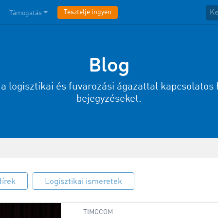
Tesztelje ingyen
Támogatás
Blog
ja a logisztikai és fuvarozási ágazattal kapcsolatos 
bejegyzéseket.
írek
Logisztikai ismeretek
TIMOCOM