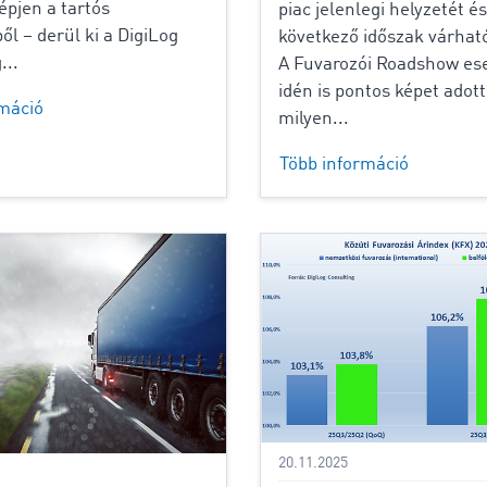
épjen a tartós
piac jelenlegi helyzetét és
ől – derül ki a DigiLog
következő időszak várható
...
A Fuvarozói Roadshow e
idén is pontos képet adott
rmáció
milyen...
Több információ
20.11.2025