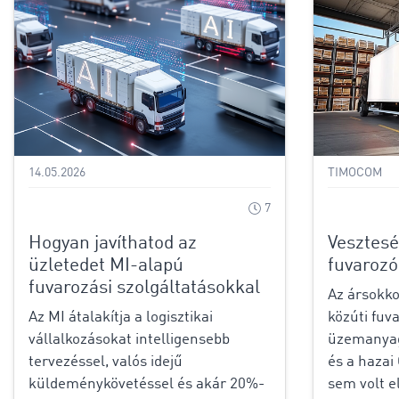
14.05.2026
TIMOCOM
7
Hogyan javíthatod az
Vesztesé
üzletedet MI-alapú
fuvarozó
fuvarozási szolgáltatásokkal
Az ársokko
Az MI átalakítja a logisztikai
közúti fuv
vállalkozásokat intelligensebb
üzemanyagá
tervezéssel, valós idejű
és a haza
küldeménykövetéssel és akár 20%-
sem volt e