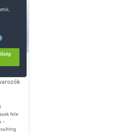
14.05.2025
5
varozók
i
ások fele
s –
sulting