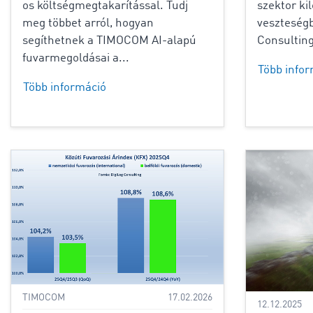
os költségmegtakarítással. Tudj
szektor kil
meg többet arról, hogyan
veszteségb
segíthetnek a TIMOCOM AI-alapú
Consulting
fuvarmegoldásai a...
Több info
Több információ
TIMOCOM
17.02.2026
12.12.2025