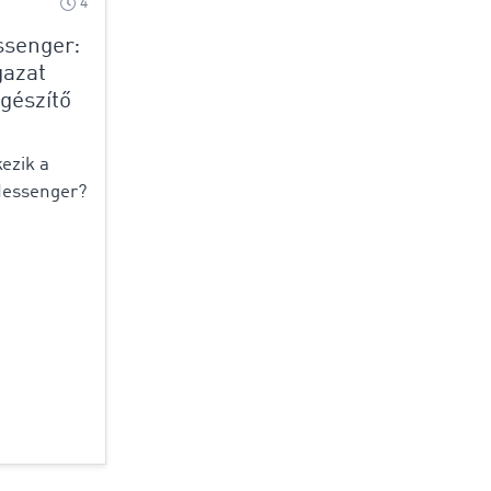
4
senger:
gazat
gészítő
ezik a
Messenger?