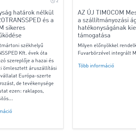
2
ság határok nélkül
AZ ÚJ TIMOCOM Mes
ROTRANSSPED és a
a szállítmányozási á
 sikeres
hatékonyságának kie
űködése
támogatása
tmártoni székhelyű
Milyen előnyökkel rendelk
SPED Kft. évek óta
Fuvarbörzével integrált 
ó szereplője a hazai és
Több információ
 ömlesztett áruszállítási
 vállalat Európa-szerte
rozást, de tevékenysége
utat ezen: raklapos,
ilós...
rmáció