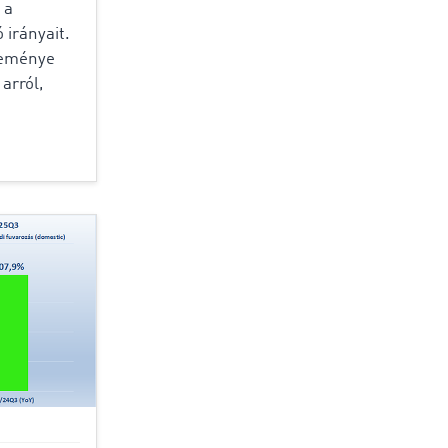
 a
 irányait.
seménye
 arról,