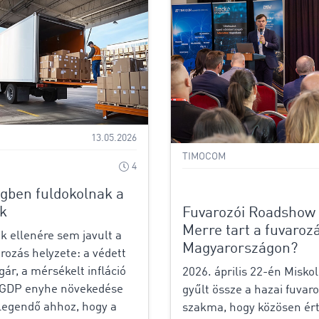
13.05.2026
TIMOCOM
4
gben fuldokolnak a
k
Fuvarozói Roadshow 
Merre tart a fuvarozá
k ellenére sem javult a
Magyarországon?
arozás helyzete: a védett
r, a mérsékelt infláció
2026. április 22-én Misko
i GDP enyhe növekedése
gyűlt össze a hazai fuvaro
legendő ahhoz, hogy a
szakma, hogy közösen ér