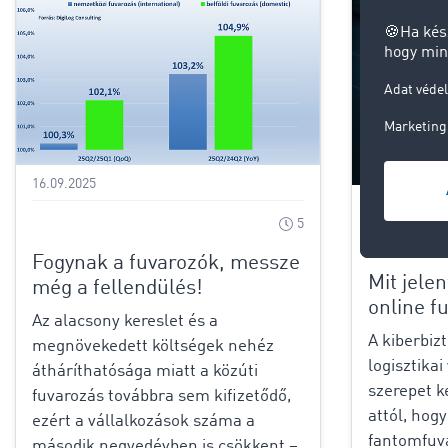
16.09.2025
Security
5
Fogynak a fuvarozók, messze
Mit jele
még a fellendülés!
online f
Az alacsony kereslet és a
A kiberbi
megnövekedett költségek nehéz
logisztikai
átháríthatósága miatt a közúti
szerepet k
fuvarozás továbbra sem kifizetődő,
attól, hogy
ezért a vállalkozások száma a
fantomfuv
második negyedévben is csökkent –