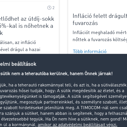
2
Infláció felett drágul
lődhet az útdíj-sokk
fuvarozás
5%-kal is nőhetnek a
ak
Inflációt meghaladó mér
nőttek a fuvarozás költsé
lisan, az infláció
ével drágul a hazai
Több információ
rányos útdíj – derül ki a
0-án kihirdetett
módosításból. A
lmi utak estében „csak”
ó mértékével, 4,3%-kal, de
lakon ennek...
rmáció