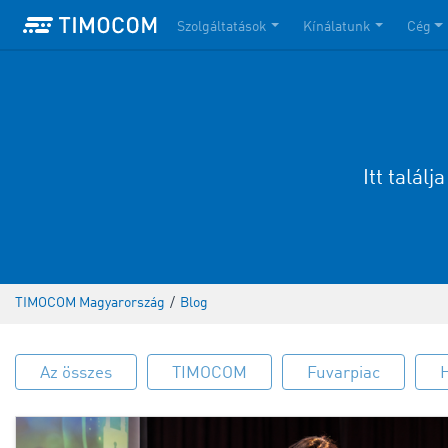
Szolgáltatások
Kínálatunk
Cég
Itt talál
TIMOCOM Magyarország
/
Blog
Az összes
TIMOCOM
Fuvarpiac
H