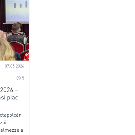
07.05.2026
5
2026 –
si piac
lctapolcán
zói
telmezze a