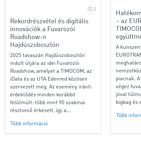
2
Hatékony
– az EU
Rekordrészvétel és digitális
TIMOCOM
innovációk a Fuvarozói
együttm
Roadshow-n
Hajdúszoboszlón
A kunszen
EUROTRANS
2025 tavaszán Hajdúszoboszlón
meghatároz
indult útjára az idei Fuvarozói
nemzetközi
Roadshow, amelyet a TIMOCOM, az
piacnak. A
iData és az UTA Edenred közösen
végez fuva
szervezett meg. Az esemény iránti
jóval túlm
érdeklődés minden korábbit
bigbag és s
felülmúlt: több mint 90 szakmai
résztvevő érkezett, így a...
Több info
Több információ