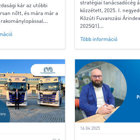
stratégiai tanácsadócég á
asági kár az utóbbi
közzétett, 2025. I. negye
rsan nőtt, és mára már a
Közúti Fuvarozási Árinde
 rakománylopással...
2025Q1)...
rmáció
Több információ
16.04.2025