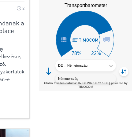
2
ndanak a
place
gy
lkezésre,
zó,
gyakorlatok
van-e