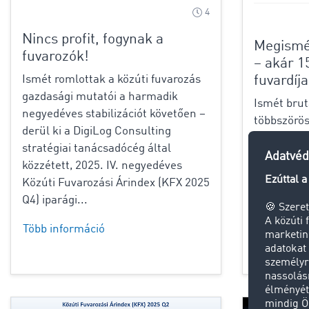
4
Nincs profit, fogynak a
Megismét
fuvarozók!
– akár 1
fuvardíj
Ismét romlottak a közúti fuvarozás
gazdasági mutatói a harmadik
Ismét brutá
negyedéves stabilizációt követően –
többszörös
derül ki a DigiLog Consulting
használata
stratégiai tanácsadócég által
november 3
közzétett, 2025. IV. negyedéves
jogszabály
Közúti Fuvarozási Árindex (KFX 2025
gyorsforga
Q4) iparági...
az infláci
a főútvona
Több információ
Több info