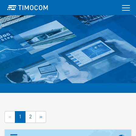
«
1
2
»