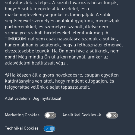
Cég
Sikertörténetek
Ügyfél hoz ügyfelet
Jogi információk
Impresszum
ÁSZF
Adatvédelem
süti-beállítások
Támogatás
Támogatás