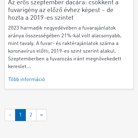
Az erős szeptember dacára: csökkent a
fuvarigény az előző évhez képest – de
hozta a 2019-es szintet
2023 harmadik negyedévében a fuvarajánlatok
aránya összességében 21%-kal volt alacsonyabb,
mint tavaly. A fuvar- és raktérajánlatok száma a
koronavírus előtti, 2019-es szint szerint alakul.
Szeptemberben a fuvarozás iránt megnövekedett
kereslet...
Több információ
«
1
2
»