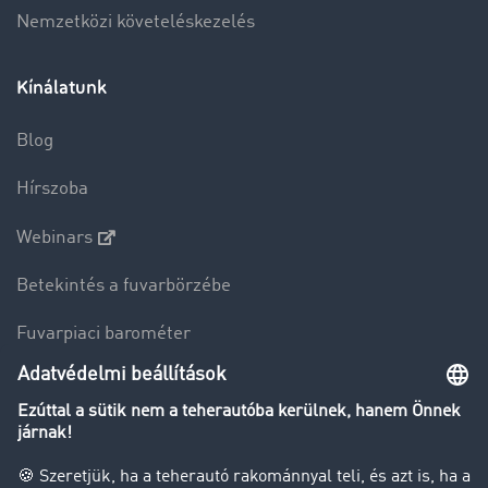
Nemzetközi követeléskezelés
Kínálatunk
Blog
Hírszoba
Webinars
Betekintés a fuvarbörzébe
Fuvarpiaci barométer
Transzportlexikon
Tehergépkocsi-forgalomkorlátozás