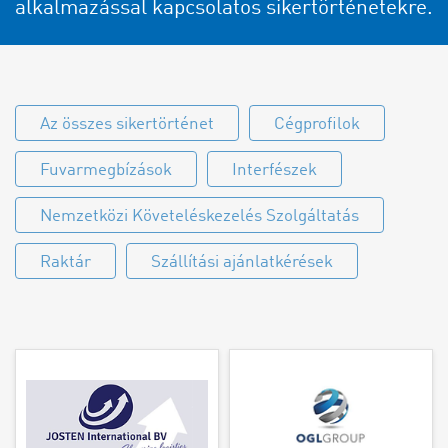
alkalmazással kapcsolatos sikertörténetekre.
Az összes sikertörténet
Cégprofilok
Fuvarmegbízások
Interfészek
Nemzetközi Követeléskezelés Szolgáltatás
Raktár
Szállítási ajánlatkérések