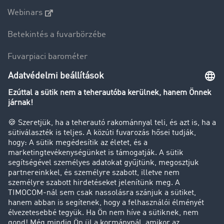
Webinars
Betekintés a fuvarbörzébe
Fuvarpiaci barométer
Transzportlexikon
Tehergépkocsi-forgalomkorlátozás
Cég
Sikertörténetek
Ügyfél hoz ügyfelet
Jogi információk
Impresszum