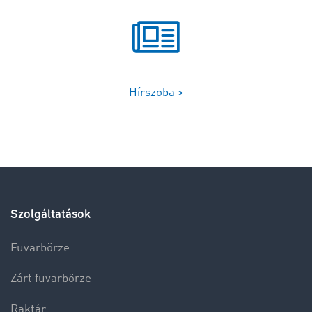
Hírszoba >
Szolgáltatások
Fuvarbörze
Zárt fuvarbörze
Raktár