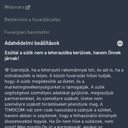
Webinars
Betekintés a fuvarbörzébe
Fuvarpiaci barométer
Transzportlexikon
Tehergépkocsi-forgalomkorlátozás
Cég
Sikertörténetek
Ügyfél hoz ügyfelet
Jogi információk
Impresszum