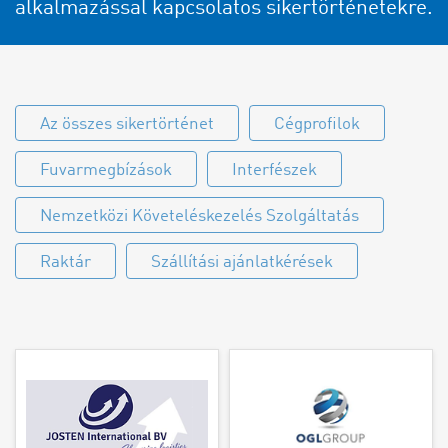
alkalmazással kapcsolatos sikertörténetekre.
Az összes sikertörténet
Cégprofilok
Fuvarmegbízások
Interfészek
Nemzetközi Követeléskezelés Szolgáltatás
Raktár
Szállítási ajánlatkérések