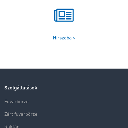
Hírszoba >
Szolgáltatások
Fuvarbörze
Zárt fuvarbörze
Raktár