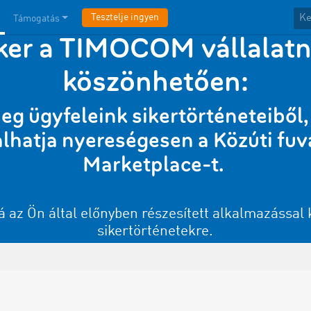
Tesztelje ingyen
Támogatás
ker a TIMOCOM vállalat
köszönhetően:
eg ügyfeleink sikertörténeteiből
lhatja nyereségesen a
Közúti fuv
Marketplace-t
.
 az Ön által előnyben részesített alkalmazással
sikertörténetekre.