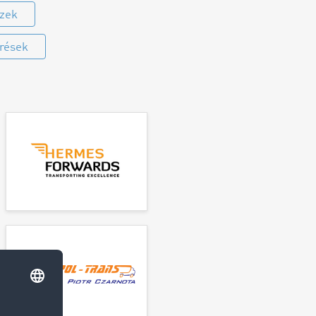
szek
érések