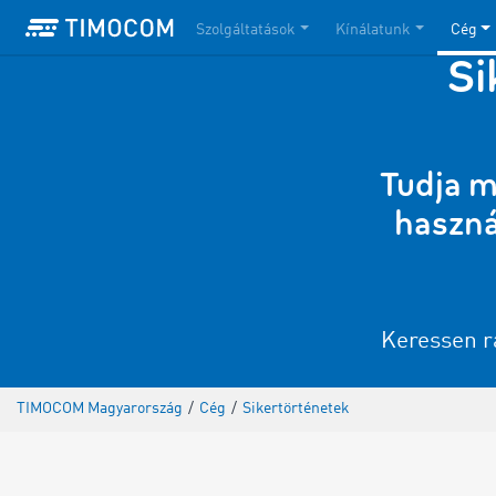
Szolgáltatások
Kínálatunk
Cég
Si
Tudja m
haszná
Keressen rá
TIMOCOM Magyarország
/
Cég
/
Sikertörténetek