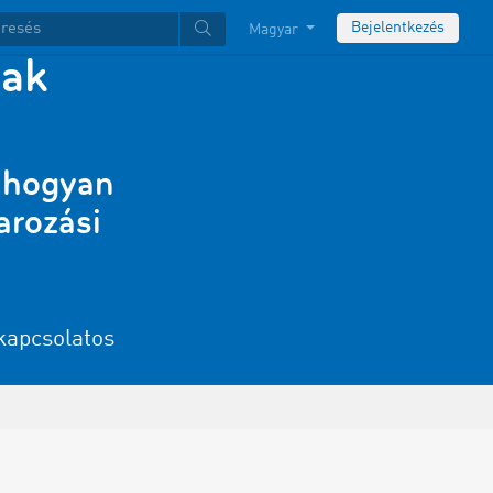
Bejelentkezés
Magyar
nak
, hogyan
arozási
 kapcsolatos