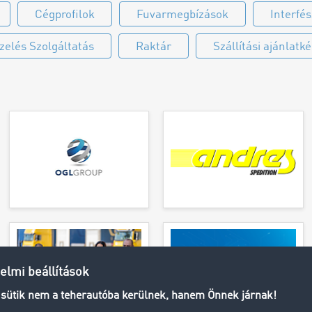
Cégprofilok
Fuvarmegbízások
Interfé
elés Szolgáltatás
Raktár
Szállítási ajánlatk