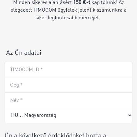
Minden sikeres ajánlásért
150 €-t
kap tőlünk! Az
elégedett TIMOCOM ügyfelek jelentik számunkra a
siker legfontosabb mércéjét.
Az Ön adatai
TIMOCOM ID *
Cég *
Név *
Ön a következő érdeklődőket hozta a