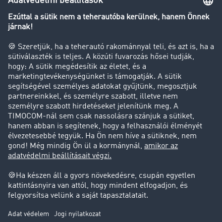
Transzportlexikon
Tehergépkocsi-forgalomkorlátozás
Cég
Sikertörténetek
Ügyfél hoz ügyfelet
Jogi információk
Impresszum
ÁSZF
Adatvédelem
süti-beállítások