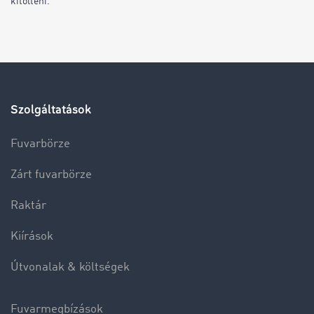
kitölteni.
Szolgáltatások
Fuvarbörze
Zárt fuvarbörze
Raktár
Kiírások
Útvonalak & költségek
Fuvarmegbízások