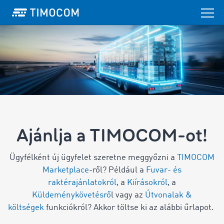
Ajánlja a TIMOCOM-ot!
Ügyfélként új ügyfelet szeretne meggyőzni a
TIMOCOM
Marketplace
-ről? Például a
Fuvar- és
raktérajánlatokról
, a
Kiírásokról
, a
Küldeménykövetésrő
l vagy az
Útvonalak &
költségek
funkciókról? Akkor töltse ki az alábbi űrlapot.