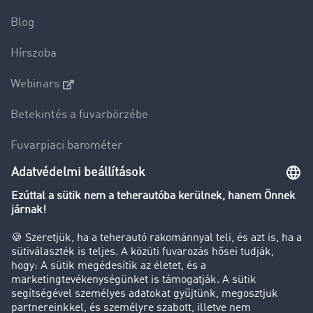
Blog
Hírszoba
Webinars
Betekintés a fuvarbörzébe
Fuvarpiaci barométer
Transzportlexikon
Tehergépkocsi-forgalomkorlátozás
Cég
Sikertörténetek