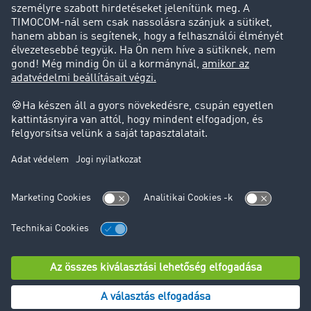
Ügyfél hoz ügyfelet
Jogi információk
Impresszum
ÁSZF
Adatvédelem
süti-beállítások
Támogatás
Támogatás
© TIMOCOM GmbH 2024. Minden jog fenntartva