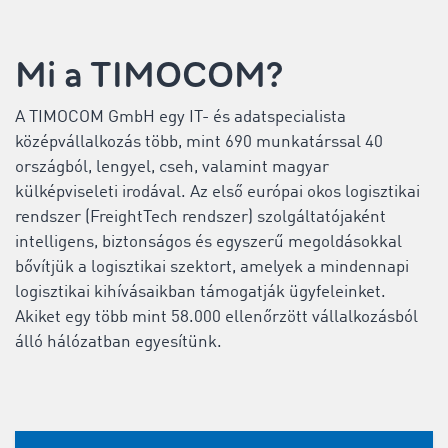
Mi a TIMOCOM?
A TIMOCOM GmbH egy IT- és adatspecialista
középvállalkozás több, mint 690 munkatárssal 40
országból, lengyel, cseh, valamint magyar
külképviseleti irodával. Az első európai okos logisztikai
rendszer (
FreightTech rendszer
) szolgáltatójaként
intelligens, biztonságos és egyszerű megoldásokkal
bővítjük a logisztikai szektort, amelyek a mindennapi
logisztikai kihívásaikban támogatják ügyfeleinket.
Akiket egy több mint 58.000 ellenőrzött vállalkozásból
álló hálózatban egyesítünk.