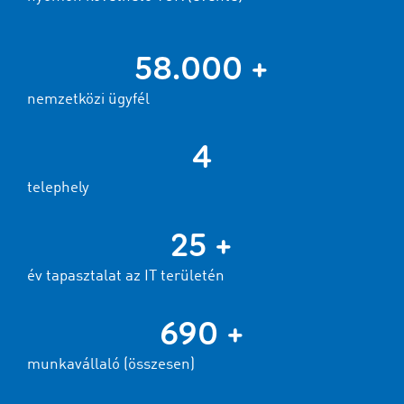
58.000 +
nemzetközi ügyfél
4
telephely
25 +
év tapasztalat az IT területén
690 +
munkavállaló (összesen)