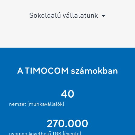
Sokoldalú vállalatunk
A TIMOCOM számokban
40
nemzet (munkavállalók)
270.000
nyomon követhető TGK (évente)