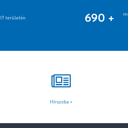
690 +
mu
 IT területén
Hírszoba >