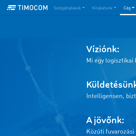
Szolgáltatások
Kínálatunk
Cég
Víziónk:
Mi egy logisztikai
Küldetésünk
Intelligensen, biz
A jövőnk:
Közúti fuvarozási