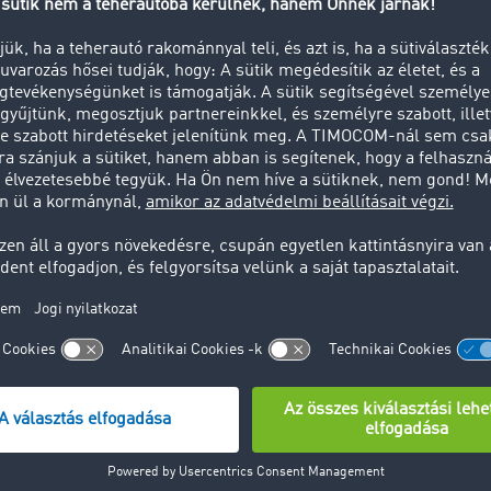
Sikertörténetünk
Kínálatunk
novatív megoldások iránti
Az európai logisztika úttörő
 nemcsak ma hajt minket
és útitársaként mi működte
, hanem a vállalkozás
az első
Közúti fuvarozási
hozásának is ez volt az
Marketplace-t
, amelyben
a. Jens Thiermann
naponta akár 1 millió nemz