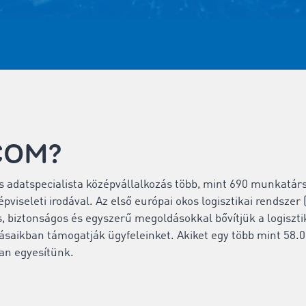
COM?
adatspecialista középvállalkozás több, mint 690 munkatárss
viseleti irodával. Az első európai okos logisztikai rendszer 
s, biztonságos és egyszerű megoldásokkal bővítjük a logiszti
vásaikban támogatják ügyfeleinket. Akiket egy több mint 58.0
ban egyesítünk.