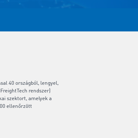
al 40 országból, lengyel,
(
FreightTech rendszer
)
kai szektort, amelyek a
00 ellenőrzött