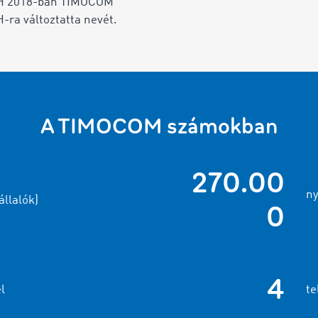
 2018-ban TIMOCOM
ra változtatta nevét.
A TIMOCOM számokban
270.00
ny
llalók)
0
4
l
te