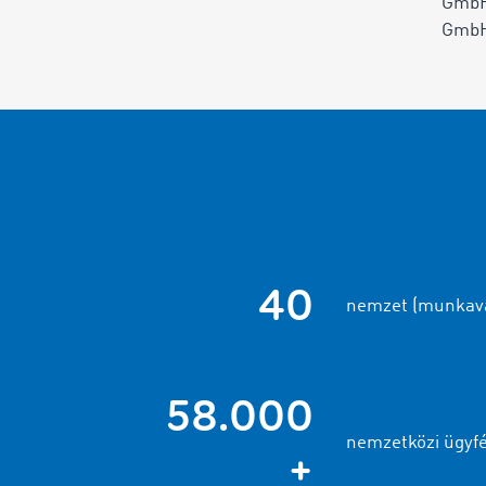
GmbH
GmbH-
40
nemzet (munkavá
58.000
nemzetközi ügyfé
+