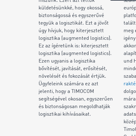
hiszünk. Ezért azt tettük
száll
küldetésünkké, hogy okossá,
európ
biztonságossá és egyszerűvé
platf
tegyük a logisztikát. Ezt a jövőt
talál
úgy hívjuk, hogy kiterjesztett
meg e
logisztika (augmented logistics).
igény
Ez az ígéretünk is: kiterjesztett
akkor
logisztika (augmented logistics).
alapí
Ezen ugyanis a logisztika
und 
bővítését, javítását, erősítését,
mind
növelését és fokozását értjük.
szaba
Ügyfeleink számára ez azt
rakté
jelenti, hogy a TIMOCOM
dolgo
segítségével okosan, egyszerűen
mára 
és biztonságosan megoldhatják
szakm
logisztikai kihívásaikat.
adats
közép
Timo