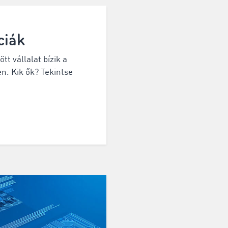
ciák
tt vállalat bízik a
. Kik ők? Tekintse