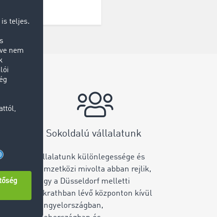
Sokoldalú vállalatunk
jeként
Vállalatunk különlegessége és
tjük
nemzetközi mivolta abban rejlik,
hogy a Düsseldorf melletti
Erkrathban lévő központon kívül
etközi
Lengyelországban,