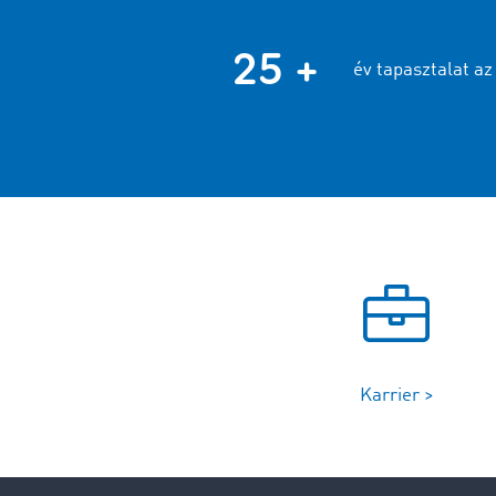
25 +
év tapasztalat az
Karrier >