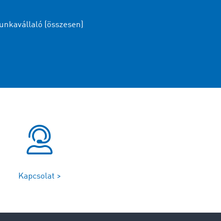
nkavállaló (összesen)
Kapcsolat >