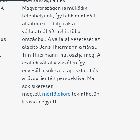
enik
Csehországban és
 A
Magyarországon is működik
telephelyünk, így több mint 690
alkalmazott dolgozik a
vállalatnál 40-nél is több
tos
országból. A vállalat vezetését az
alapító Jens Thiermann a fiával,
k
Tim Thiermann-nal osztja meg. A
családi vállalkozás élén így
egyesül a sokéves tapasztalat és
a jövőorientált perspektíva. Már
sok sikeresen
megtett
mérföldkőre
tekinthetün
k vissza együtt.