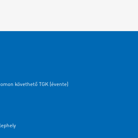
omon követhető TGK (évente)
lephely