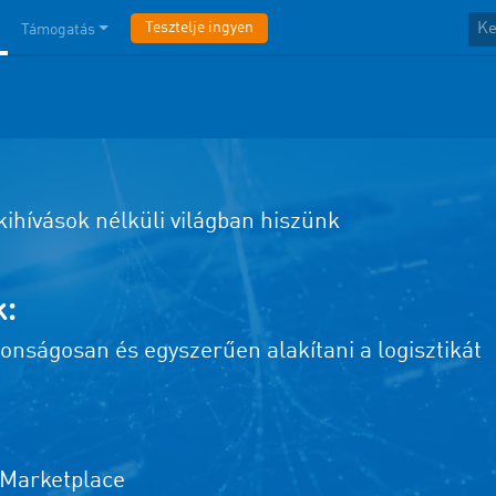
Tesztelje ingyen
Támogatás
 kihívások nélküli világban hiszünk
:
tonságosan és egyszerűen alakítani a logisztikát
 Marketplace