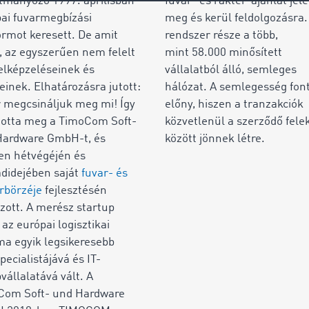
ítmányozó 1997. áprilisban
fuvar- és raktér-ajánlat jel
ai fuvarmegbízási
meg és kerül feldolgozásra.
ormot keresett. De amit
rendszer része a több,
t, az egyszerűen nem felelt
mint 58.000 minősített
lképzeléseinek és
vállalatból
álló, semleges
einek. Elhatározásra jutott:
hálózat. A semlegesség fon
 megcsináljuk meg mi! Így
előny, hiszen a tranzakciók
totta meg a TimoCom Soft-
közvetlenül a szerződő fele
Hardware GmbH-t, és
között jönnek létre.
en hétvégéjén és
didejében saját
fuvar- és
rbörzéje
fejlesztésén
zott. A merész startup
az európai logisztikai
a egyik legsikeresebb
pecialistájává és IT-
vállalatává vált. A
Com Soft- und Hardware