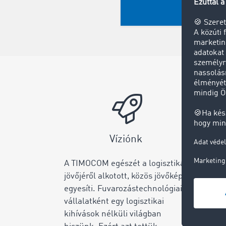
Víziónk
A TIMOCOM egészét a logisztika
Az in
jövőjéről alkotott, közös jövőkép
igény
egyesíti. Fuvarozástechnológiai
előre
vállalatként egy logisztikai
létre
kihívások nélküli világban
alapj