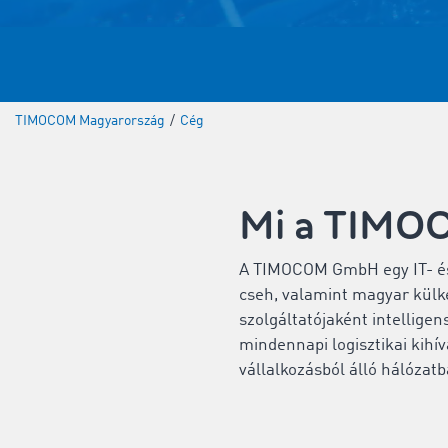
TIMOCOM Magyarország
/
Cég
Mi a TIMO
A TIMOCOM GmbH egy IT- és 
cseh, valamint magyar külkép
szolgáltatójaként intelligen
mindennapi logisztikai kihí
vállalkozásból álló hálózat