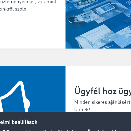
tóközleményeinket, valamint
inkről szóló
Ügyfél hoz ügy
Minden sikeres ajánlásért
Önnek!
Tudjon meg többet >