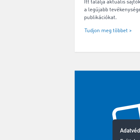
Itt találja aktuális saj
a legújabb tevékenysége
publikációkat.
Tudjon meg többet >