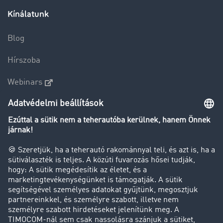
Kínálatunk
Blog
Hírszoba
Webinars
Betekintés a fuvarbörzébe
Fuvarpiaci barométer
Transzportlexikon
Tehergépkocsi-forgalomkorlátozás
Cég