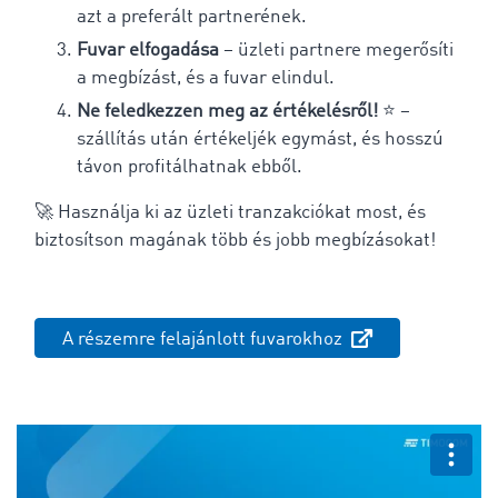
azt a preferált partnerének.
Fuvar elfogadása
– üzleti partnere megerősíti
a megbízást, és a fuvar elindul.
Ne feledkezzen meg az értékelésről!
⭐ –
szállítás után értékeljék egymást, és hosszú
távon profitálhatnak ebből.
🚀 Használja ki az üzleti tranzakciókat most, és
biztosítson magának több és jobb megbízásokat!
A részemre felajánlott fuvarokhoz