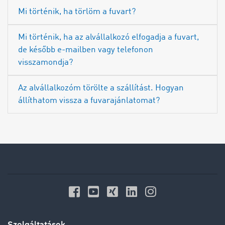
Mi történik, ha törlöm a fuvart?
Mi történik, ha az alvállalkozó elfogadja a fuvart,
de később e-mailben vagy telefonon
visszamondja?
Az alvállalkozóm törölte a szállítást. Hogyan
állíthatom vissza a fuvarajánlatomat?
Szolgáltatások