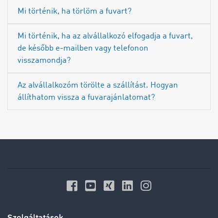
Mi történik, ha törlöm a fuvart?
Mi történik, ha az alvállalkozó elfogadja a fuvart,
de később e-mailben vagy telefonon
visszamondja?
Az alvállalkozóm törölte a szállítást. Hogyan
állíthatom vissza a fuvarajánlatomat?
Szolgáltatások