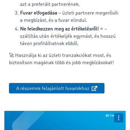
azt a preferált partnerének.
Fuvar elfogadása
– üzleti partnere megerősíti
a megbízást, és a fuvar elindul.
Ne feledkezzen meg az értékelésről!
⭐ –
szállítás után értékeljék egymást, és hosszú
távon profitálhatnak ebből.
🚀 Használja ki az üzleti tranzakciókat most, és
biztosítson magának több és jobb megbízásokat!
A részemre felajánlott fuvarokhoz