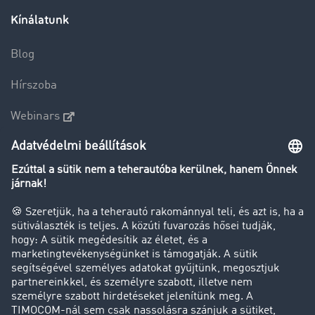
Kínálatunk
Blog
Hírszoba
Webinars
Betekintés a fuvarbörzébe
Fuvarpiaci barométer
Transzportlexikon
Tehergépkocsi-forgalomkorlátozás
Cég