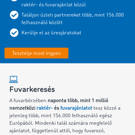
raktér- és fuvarajánlat közül
Találjon üzleti partnereket több, mint 156.000
felhasználó között
Kerülje el az üresjáratokat
Tesztelje most ingyen
Fuvarkeresés
A fuvarbörzében
naponta több, mint 1 millió
nemzetközi
raktér-
és
fuvarajánlatot
tesz közzé a
jelenleg több, mint 156.000 felhasználó egész
Európából. Mindenki talál számára megfelelő
ajánlatot, függetlenül attól, hogy fuvarozó,