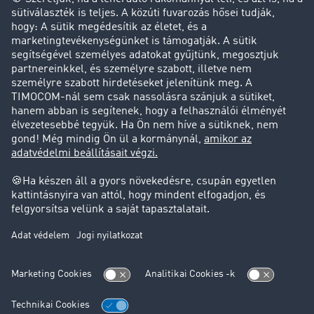
Tesztelje most ingyen
További kérdése van?
Szívesen állunk rendelkezésére hétfőtől péntekig 8:00
és 16:30 között az alábbi telefonszámon:
+36 22 51 59 50