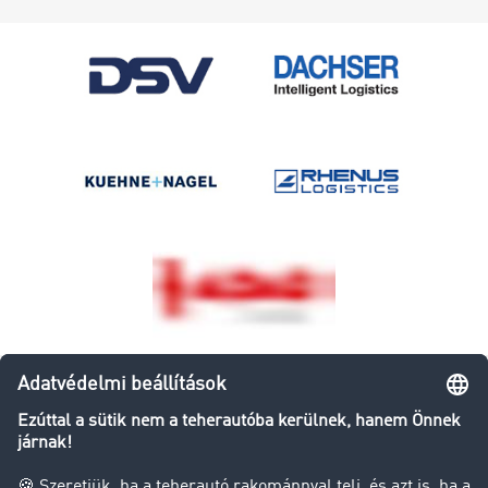
Ilyen egyszerűen regisztrálhat: