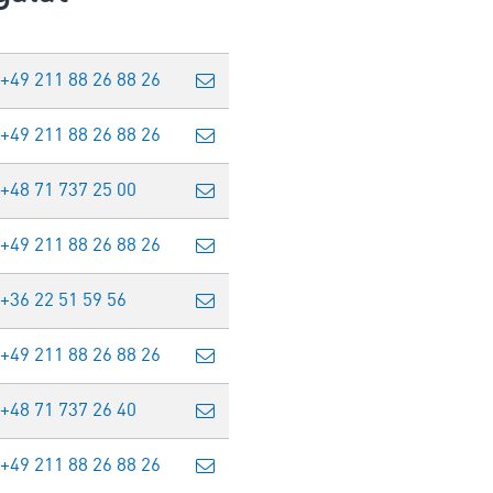
+49 211 88 26 88 26
+49 211 88 26 88 26
+48 71 737 25 00
+49 211 88 26 88 26
+36 22 51 59 56
+49 211 88 26 88 26
+48 71 737 26 40
+49 211 88 26 88 26