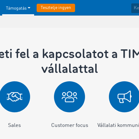
Tesztelje ingyen
Támogatás
eti fel a kapcsolatot a
vállalattal
Sales
Customer focus
Vállalati kommun