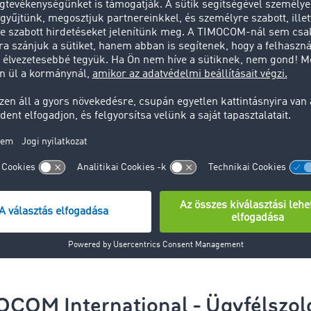
Helység
Üzenet *
Elküld
COM International - Ügyfélszol