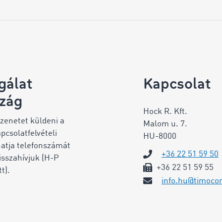
gálat
Kapcsolat
zág
Hock R. Kft.
üzenetet küldeni a
Malom u. 7 .
csolatfelvételi
HU-8000
atja telefonszámát
+36 22 51 59 50
isszahívjuk (H-P
+36 22 51 59 55
t).
info.hu@timoc