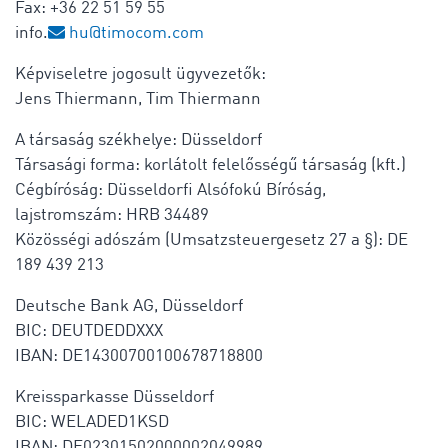
Fax: +36 22 51 59 55
info.
hu@timocom.com
Képviseletre jogosult ügyvezetők:
Jens Thiermann, Tim Thiermann
A társaság székhelye: Düsseldorf
Társasági forma: korlátolt felelősségű társaság (kft.)
Cégbíróság: Düsseldorfi Alsófokú Bíróság,
lajstromszám: HRB 34489
Közösségi adószám (Umsatzsteuergesetz 27 a §): DE
189 439 213
Deutsche Bank AG, Düsseldorf
BIC: DEUTDEDDXXX
IBAN: DE14300700100678718800
Kreissparkasse Düsseldorf
BIC: WELADED1KSD
IBAN: DE02301502000002049989