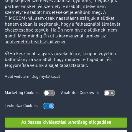
Ügyfél hoz ügyfelet
Jogi információk
Impresszum
ÁSZF
Adatvédelem
süti-beállítások
Támogatás
Támogatás