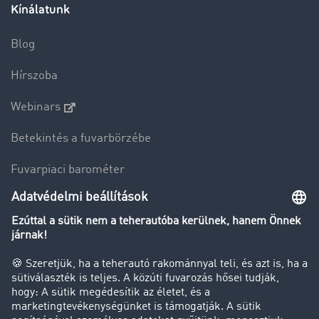
Kínálatunk
Blog
Hírszoba
Webinars
Betekintés a fuvarbörzébe
Fuvarpiaci barométer
Transzportlexikon
Tehergépkocsi-forgalomkorlátozás
Cég
Sikertörténetek