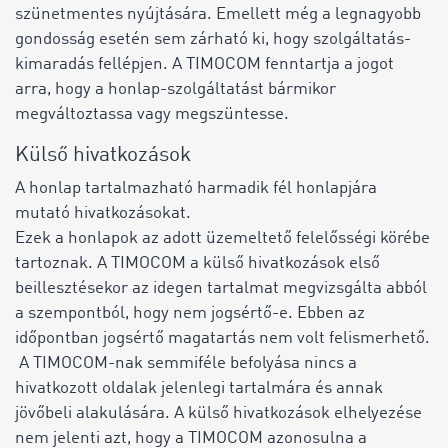
szünetmentes nyújtására. Emellett még a legnagyobb
gondosság esetén sem zárható ki, hogy szolgáltatás-
kimaradás fellépjen. A TIMOCOM fenntartja a jogot
arra, hogy a honlap-szolgáltatást bármikor
megváltoztassa vagy megszüntesse.
Külső hivatkozások
A honlap tartalmazható harmadik fél honlapjára
mutató hivatkozásokat.
Ezek a honlapok az adott üzemeltető felelősségi körébe
tartoznak. A TIMOCOM a külső hivatkozások első
beillesztésekor az idegen tartalmat megvizsgálta abból
a szempontból, hogy nem jogsértő-e. Ebben az
időpontban jogsértő magatartás nem volt felismerhető.
A TIMOCOM-nak semmiféle befolyása nincs a
hivatkozott oldalak jelenlegi tartalmára és annak
jövőbeli alakulására. A külső hivatkozások elhelyezése
nem jelenti azt, hogy a TIMOCOM azonosulna a