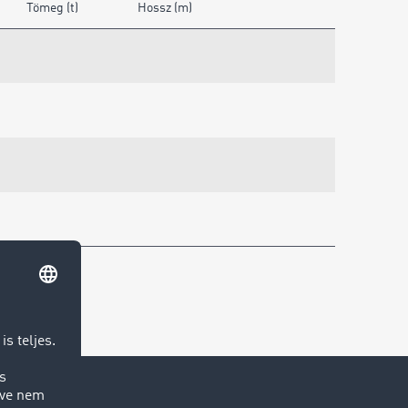
Tömeg (t)
Hossz (m)