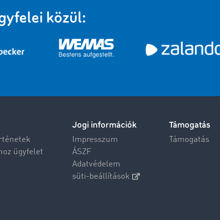
felei közül:
Jogi információk
Támogatás
rténetek
Impresszum
Támogatás
hoz ügyfelet
ÁSZF
Adatvédelem
süti-beállítások