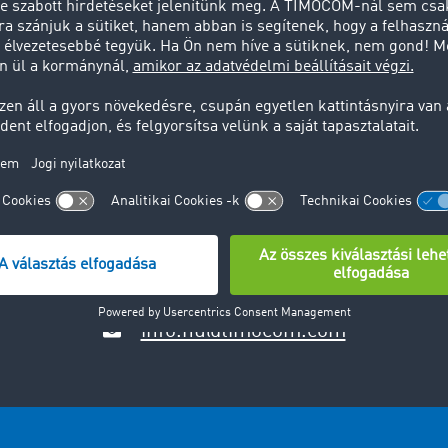
urópa egyik legnagyobb és leg
fuvarbörzéje
ne a TIMOCOM fuvarbörze által biztosított előnyökkel, veg
értékesítési csapatunkkal és kérjen tanácsot.
Regisztráljon most!
Kérdései vannak? Szívesen segítünk:
+36 22 51 59 50
info.hu@timocom.com