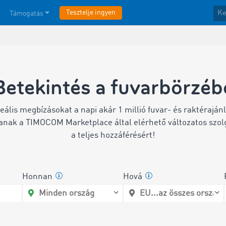
Tesztelje ingyen
Támogatás
Betekintés a fuvarbörzéb
ideális megbízásokat a napi akár 1 millió fuvar- és raktéraján
tanak a TIMOCOM Marketplace által elérhető változatos szolg
a teljes hozzáférésért!
Honnan
Hová