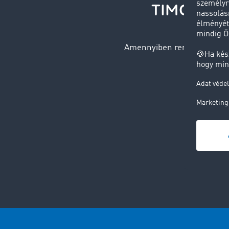
TIMOCOM: E
Amennyiben rendszeresen él