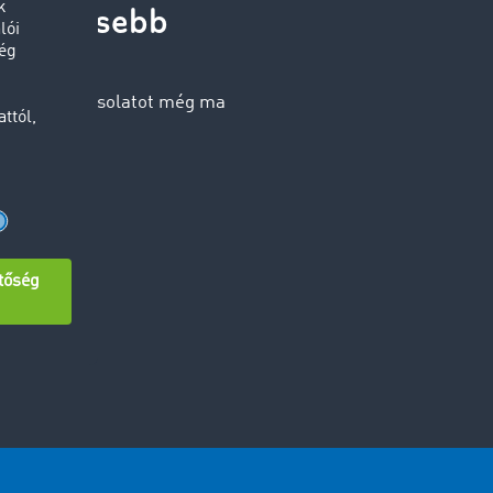
jelentősebb
ye fel a kapcsolatot még ma