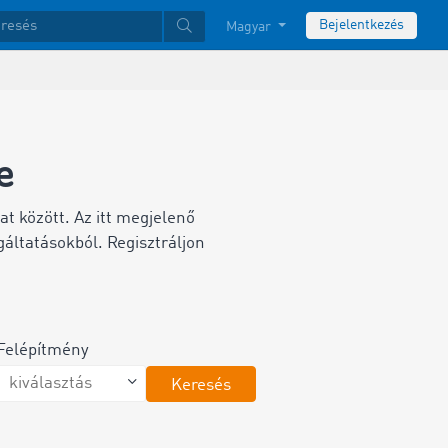
Bejelentkezés
Magyar
e
lat között.
Az itt megjelenő
áltatásokból. Regisztráljon
Felépítmény
Keresés