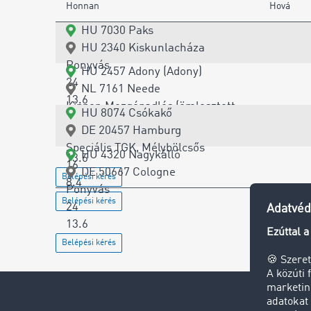
Honnan
Hová
HU 7030 Paks
HU 2340 Kiskunlacháza
Ponyvás
HU 2457 Adony (Adony)
24
NL 7161 Neede
13.6
Kipper, Mozgópadlós (ömlesztett
HU 8074 Csókakő
Belépési kérés
áru)
DE 20457 Hamburg
24
Speciális TGK, Mélybölcsős
HU 4320 Nagykálló
13.6
16
DE 50667 Cologne
Belépési kérés
8.4
Ponyvás
Belépési kérés
24
13.6
Belépési kérés