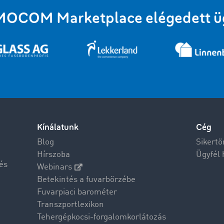
MOCOM Marketplace elégedett ügy
Kínálatunk
Cég
Blog
Sikertö
Hírszoba
Ügyfél 
és
Webinars
Betekintés a fuvarbörzébe
Fuvarpiaci barométer
Transzportlexikon
Tehergépkocsi-forgalomkorlátozás