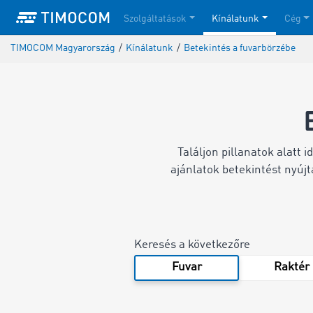
Szolgáltatások
Kínálatunk
Cég
TIMOCOM Magyarország
/
Kínálatunk
/
Betekintés a fuvarbörzébe
Találjon pillanatok alatt 
ajánlatok betekintést nyúj
Keresés a következőre
Fuvar
Raktér