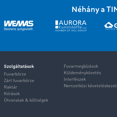
Néhány a TI
Szolgáltatások
Fuvarmegbízások
Küldeménykövetés
Fuvarbörze
Interfészek
Zárt fuvarbörze
Nemzetközi követeléskezel
Raktár
Kiírások
Útvonalak & költségek