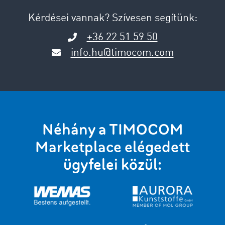
Kérdései vannak? Szívesen segítünk:
+36 22 51 59 50
info.hu@timocom.com
Néhány a TIMOCOM
Marketplace elégedett
ügyfelei közül: