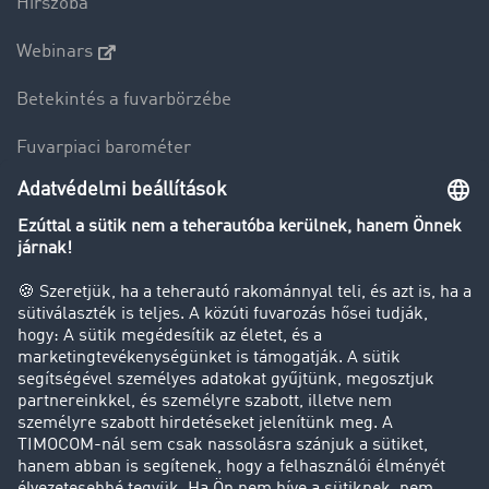
Hírszoba
Webinars
Betekintés a fuvarbörzébe
Fuvarpiaci barométer
Transzportlexikon
Tehergépkocsi-forgalomkorlátozás
Cég
Sikertörténetek
Ügyfél hoz ügyfelet
Jogi információk