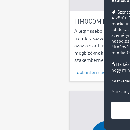
TIMOCOM blog
A legfrissebb hírek és ipa
trendek közvetlenül Önne
azaz a szállítmányozókna
megbízóknak és logisztik
szakembernek.
Több információ