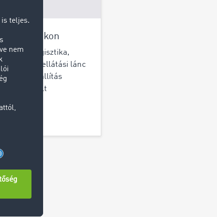
szportlexikon
je meg a logisztika,
ítmányozás, ellátási lánc
közúti áruszállítás
etén használt
fogalmakat.
információ