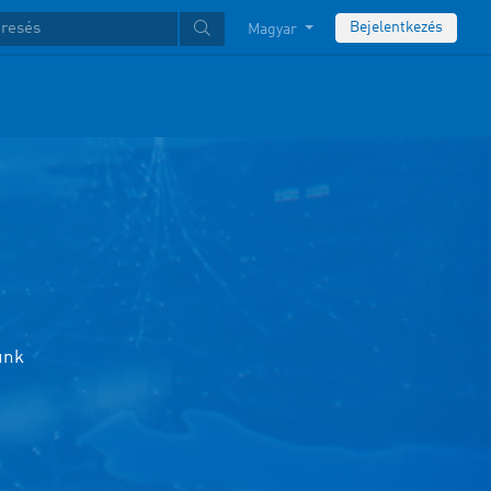
Bejelentkezés
Magyar
unk