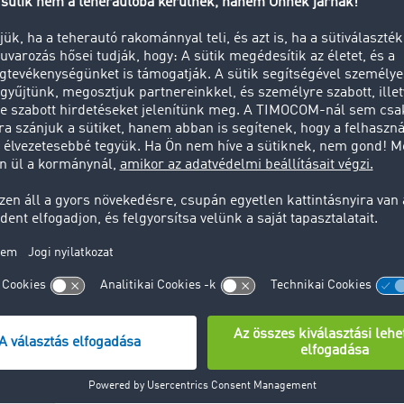
TIMOCOM – Hírek
Tran
rági
Mi újság nálunk? Olvassa el az
Ismer
k,
aktualitásokat, a
száll
k,
sajtóközleményeket és a
és a 
ai
híreket.
terül
kulcs
Több információ
Több 