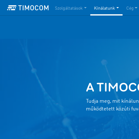
Szolgáltatások
Kínálatunk
Cég
A TIMOC
Tudja meg, mit kínálunk
működtetett közúti fuv