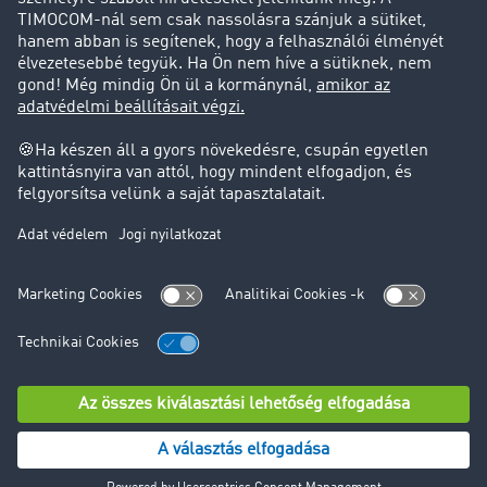
Jogi információk
Impresszum
ÁSZF
Adatvédelem
süti-beállítások
Támogatás
Támogatás
© TIMOCOM GmbH 2024. Minden jog fenntartva