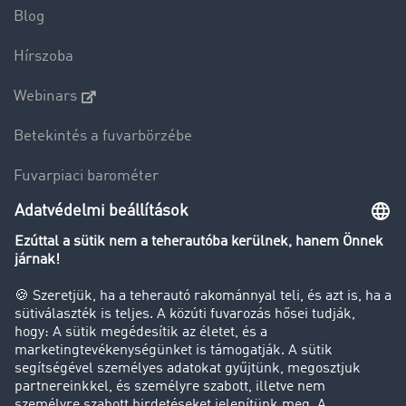
Blog
Hírszoba
Webinars
Betekintés a fuvarbörzébe
Fuvarpiaci barométer
Transzportlexikon
Tehergépkocsi-forgalomkorlátozás
Cég
Sikertörténetek
Ügyfél hoz ügyfelet