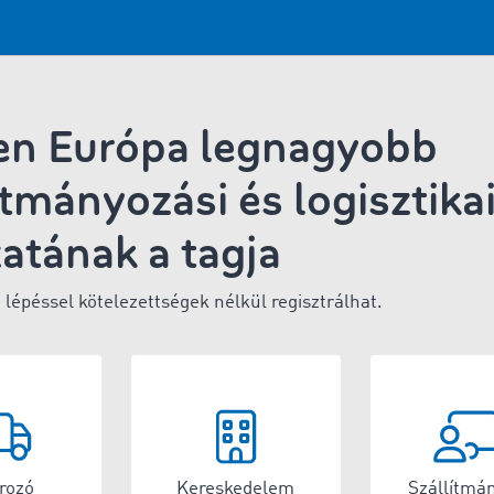
en Európa legnagyobb
ítmányozási és logisztika
atának a tagja
 lépéssel kötelezettségek nélkül regisztrálhat.
rozó
Kereskedelem
Szállítmá