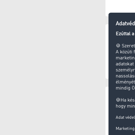
KEP-szolgál
Hulladék