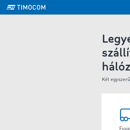
Legy
száll
hálóz
Két egyszerű
Fuva