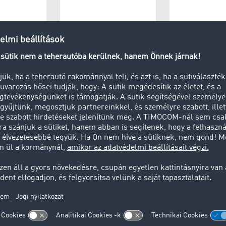
tató (3,5 t)
Termelés
Raktárüze
szállító
Magánszemély