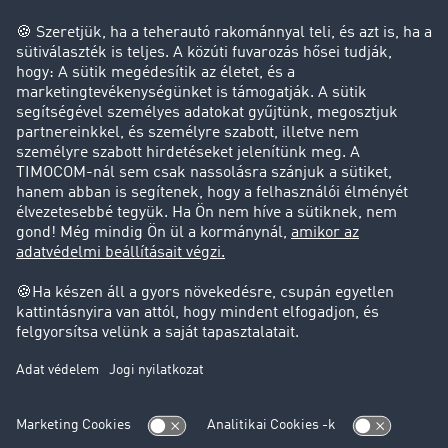
Hulladékszállító
Magánszemély
Kapcsolat
+36 22 51 59 50
+36 22 51 59 55
info.hu@timocom.com