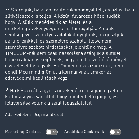
Hulladékszállító
Magánszemély
Kapcsolat
+36 22 51 59 50
+36 22 51 59 55
info.hu@timocom.com