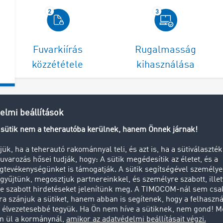
Fuvarkiírás
Rugalmasság
közzététele
kihasználása
s módon egy átfogó
szes megrendelési
l korlátozása”
 a zárt fuvarbörzét.