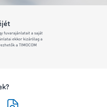
éjét
 fuvarajánlatait a saját
nlatai ekkor kizárólag a
elyezhetők a TIMOCOM
ek?