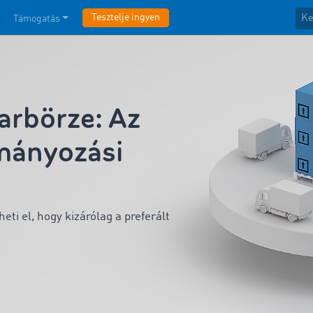
Tesztelje ingyen
Támogatás
rbörze: Az
tmányozási
ti el, hogy kizárólag a preferált