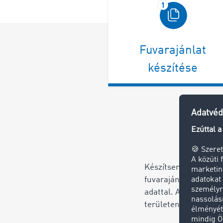
Fuvarajánlat
készítése
Készítsen a szokáso
fuvarajánlatot az ös
adattal. A „Közzététe
területen válassza ki