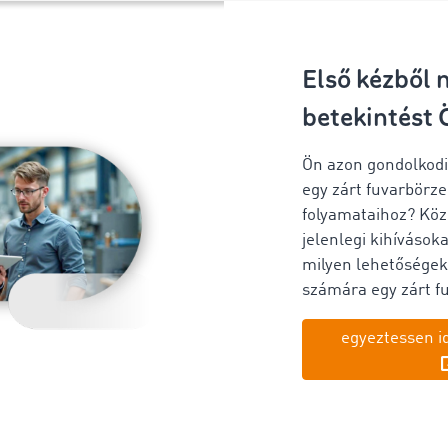
Első kézből 
betekintést
Ön azon gondolkodi
egy zárt fuvarbörze 
folyamataihoz? Köz
jelenlegi kihívásoka
milyen lehetőségeke
számára egy zárt f
egyeztessen i