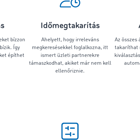
ás
Időmegtakarítás
eket bízzon
Ahelyett, hogy irreleváns
Az összes á
ízik. Így
megkeresésekkel foglalkozna, itt
takaríthat
ket építhet
ismert üzleti partnerekre
kiválasztás
támaszkodhat, akiket már nem kell
automa
ellenőriznie.