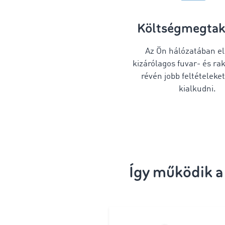
Költségmegtak
Az Ön hálózatában e
kizárólagos fuvar- és ra
révén jobb feltételeke
kialkudni.
Így működik a