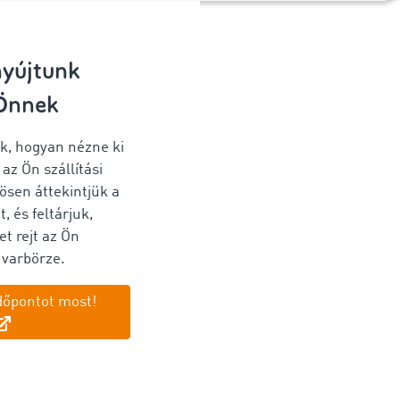
nyújtunk
 Önnek
k, hogyan nézne ki
az Ön szállítási
ösen áttekintjük a
t, és feltárjuk,
t rejt az Ön
uvarbörze.
dőpontot most!