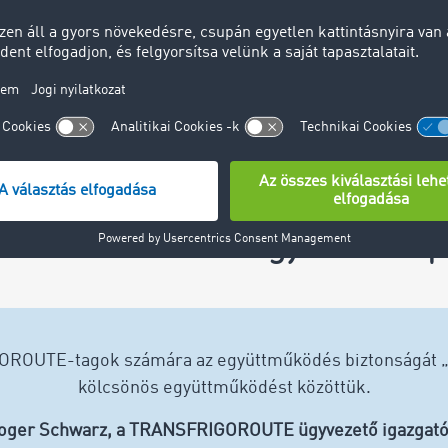
zárt fuvarbörze: Ügyfeleink tapa
GOROUTE-tagok számára az együttműködés biztonságát „is
kölcsönös együttműködést közöttük.
oger Schwarz, a TRANSFRIGOROUTE ügyvezető igazgató