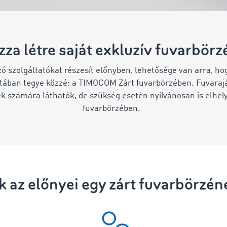
za létre saját exkluzív fuvarbörz
ó szolgáltatókat részesít előnyben, lehetősége van arra, hogy
atában tegye közzé: a TIMOCOM Zárt fuvarbörzében. Fuvarajá
rek számára láthatók, de szükség esetén nyilvánosan is elh
fuvarbörzében.
k az előnyei egy zárt fuvarbörzén