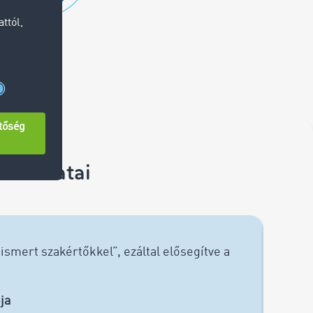
sztalatai
mert szakértőkkel”, ezáltal elősegítve a
A z
ja