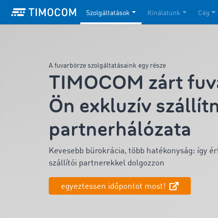
Szolgáltatások
Kínálatunk
Cég
A fuvarbörze szolgáltatásaink egy része
TIMOCOM zárt fuva
Ön exkluzív szállí
partnerhálózata
Kevesebb bürokrácia, több hatékonyság: így érhe
szállítói partnerekkel dolgozzon
egyeztessen időpontot most!