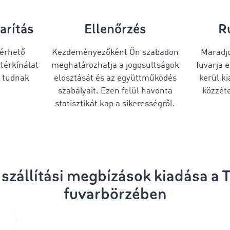
arítás
Ellenőrzés
R
lérhető
Kezdeményezőként Ön szabadon
Maradj
ktérkínálat
meghatározhatja a jogosultságok
fuvarja 
t tudnak
elosztását és az együttműködés
kerül k
szabályait. Ezen felül havonta
közzéte
statisztikát kap a sikerességről.
 szállítási megbízások kiadása 
fuvarbörzében