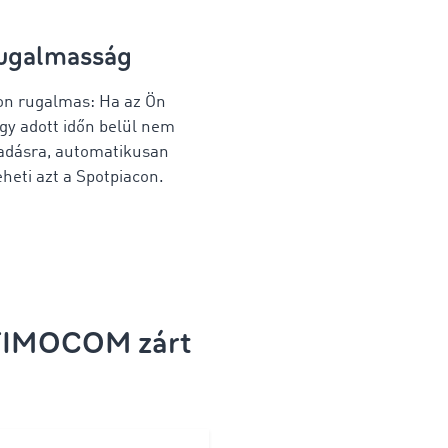
ugalmasság
on rugalmas: Ha az Ön
egy adott időn belül
nem
iadásra, automatikusan
heti azt a Spotpiacon.
a TIMOCOM zárt