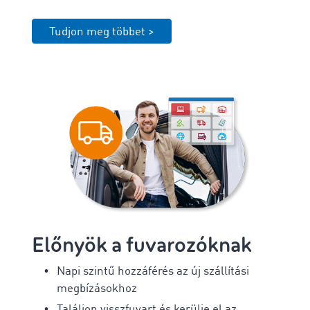
Tudjon meg többet >
Előnyök a fuvarozóknak
Napi szintű hozzáférés az új szállítási
megbízásokhoz
Találjon visszfuvart és kerülje el az