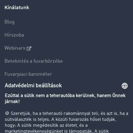
Kínálatunk
Blog
Hírszoba
Webinars
Betekintés a fuvarbörzébe
Fuvarpiaci barométer
Transzportlexikon
Tehergépkocsi-forgalomkorlátozás
Cég
Sikertörténetek