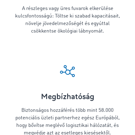
A részleges vagy üres fuvarok elkerülése
kulcsfontosságú: Töltse ki szabad kapacitásait,
növelje jövedelmezőségét és egyúttal
csökkentse ökológiai lábnyomát.
Megbízhatóság
Biztonságos hozzáférés több mint
58.000
potenciális üzleti partnerhez egész Európából,
hogy bővítse meglévő logisztikai hálózatát, és
megvédje azt az esetleges kiesésektől.