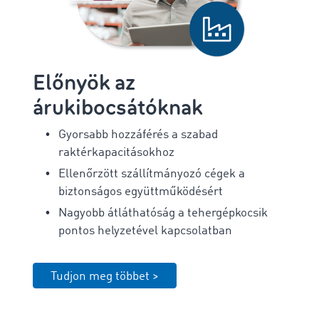
Előnyök az
árukibocsátóknak
Gyorsabb hozzáférés a szabad
raktérkapacitásokhoz
Ellenőrzött szállítmányozó cégek a
biztonságos együttműködésért
Nagyobb átláthatóság a tehergépkocsik
pontos helyzetével kapcsolatban
Tudjon meg többet >