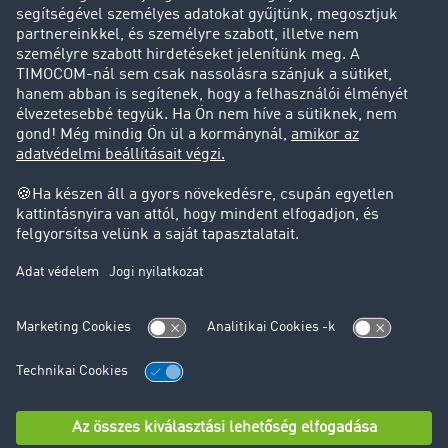
Ügyfél hoz ügyfelet
Jogi információk
Impresszum
ÁSZF
Adatvédelem
süti-beállítások
Támogatás
Támogatás