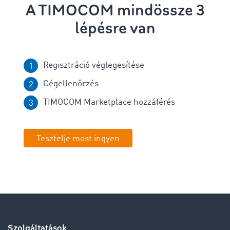
A TIMOCOM mindössze 3
lépésre van
Regisztráció véglegesítése
Cégellenőrzés
TIMOCOM Marketplace hozzáférés
Tesztelje most ingyen
Szolgáltatások