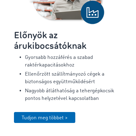
Előnyök az
árukibocsátóknak
Gyorsabb hozzáférés a szabad
raktérkapacitásokhoz
Ellenőrzött szállítmányozó cégek a
biztonságos együttműködésért
Nagyobb átláthatóság a tehergépkocsik
pontos helyzetével kapcsolatban
Tudjon meg többet >