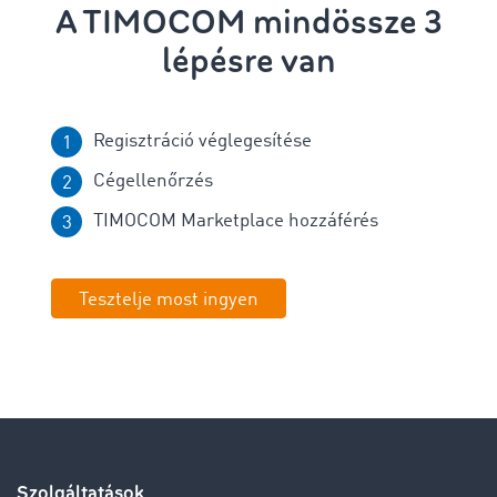
A TIMOCOM mindössze 3
lépésre van
Regisztráció véglegesítése
Cégellenőrzés
TIMOCOM Marketplace hozzáférés
Tesztelje most ingyen
Szolgáltatások