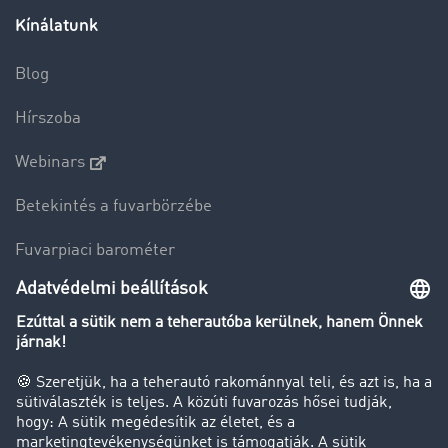
Kínálatunk
Blog
Hírszoba
Webinars
Betekintés a fuvarbörzébe
Fuvarpiaci barométer
Transzportlexikon
Tehergépkocsi-forgalomkorlátozás
Cég
Sikertörténetek