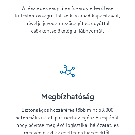
A részleges vagy üres fuvarok elkerülése
kulcsfontosságú: Töltse ki szabad kapacitásait,
növelje jövedelmezőségét és egyúttal
csökkentse ökológiai lábnyomát.
Megbízhatóság
Biztonságos hozzáférés több mint
58.000
potenciális üzleti partnerhez egész Európából,
hogy bővítse meglévő logisztikai hálózatát, és
megvédje azt az esetleges kiesésektől.