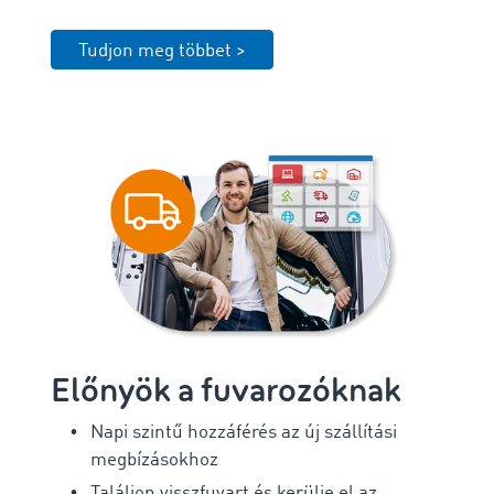
Tudjon meg többet >
Előnyök a fuvarozóknak
Napi szintű hozzáférés az új szállítási
megbízásokhoz
Találjon visszfuvart és kerülje el az