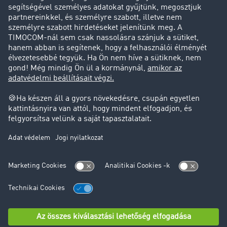
Ügyfél hoz ügyfelet
Jogi információk
Impresszum
ÁSZF
Adatvédelem
süti-beállítások
Támogatás
Támogatás