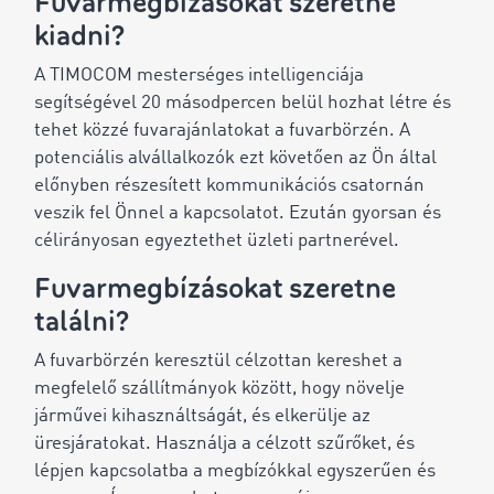
Fuvarmegbízásokat szeretne
kiadni?
A TIMOCOM mesterséges intelligenciája
segítségével 20 másodpercen belül hozhat létre és
tehet közzé fuvarajánlatokat a fuvarbörzén. A
potenciális alvállalkozók ezt követően az Ön által
előnyben részesített kommunikációs csatornán
veszik fel Önnel a kapcsolatot. Ezután gyorsan és
célirányosan egyeztethet üzleti partnerével.
Fuvarmegbízásokat szeretne
találni?
A fuvarbörzén keresztül célzottan kereshet a
megfelelő szállítmányok között, hogy növelje
járművei kihasználtságát, és elkerülje az
üresjáratokat. Használja a célzott szűrőket, és
lépjen kapcsolatba a megbízókkal egyszerűen és