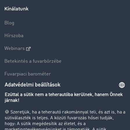
Kínálatunk
Blog
Hírszoba
Webinars
Betekintés a fuvarbörzébe
Fuvarpiaci barométer
Transzportlexikon
Tehergépkocsi-forgalomkorlátozás
Cég