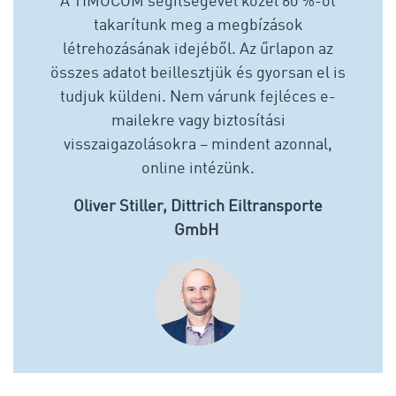
A TIMOCOM segítségével közel 60 %-ot
takarítunk meg a megbízások
létrehozásának idejéből. Az űrlapon az
összes adatot beillesztjük és gyorsan el is
tudjuk küldeni. Nem várunk fejléces e-
mailekre vagy biztosítási
visszaigazolásokra – mindent azonnal,
online intézünk.
Oliver Stiller, Dittrich Eiltransporte
GmbH