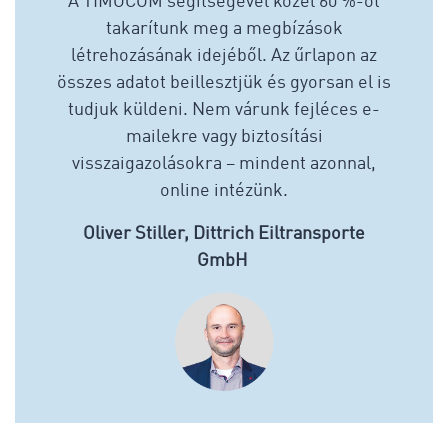
A TIMOCOM segítségével közel 60 %-ot
takarítunk meg a megbízások
létrehozásának idejéből. Az űrlapon az
összes adatot beillesztjük és gyorsan el is
tudjuk küldeni. Nem várunk fejléces e-
mailekre vagy biztosítási
visszaigazolásokra – mindent azonnal,
online intézünk.
Oliver Stiller, Dittrich Eiltransporte
GmbH