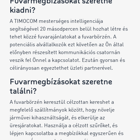
Fuvarmegbízásokat szeretne
kiadni?
A TIMOCOM mesterséges intelligenciája
segítségével 20 másodpercen belül hozhat létre és
tehet közzé fuvarajánlatokat a fuvarbörzén. A
potenciális alvállalkozók ezt követően az Ön által
előnyben részesített kommunikációs csatornán
veszik fel Önnel a kapcsolatot. Ezután gyorsan és
célirányosan egyeztethet üzleti partnerével.
Fuvarmegbízásokat szeretne
találni?
A fuvarbörzén keresztül célzottan kereshet a
megfelelő szállítmányok között, hogy növelje
járművei kihasználtságát, és elkerülje az
üresjáratokat. Használja a célzott szűrőket, és
lépjen kapcsolatba a megbízókkal egyszerűen és