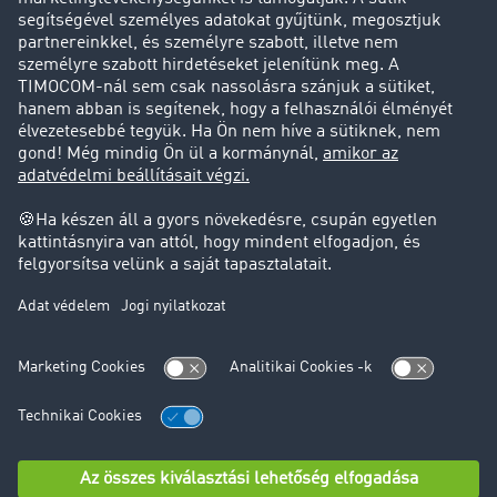
Sikertörténetek
Ügyfél hoz ügyfelet
Jogi információk
Impresszum
ÁSZF
Adatvédelem
süti-beállítások
Támogatás
Támogatás