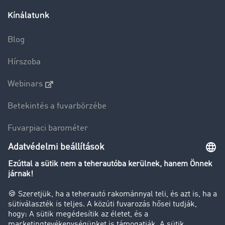
Kínálatunk
Blog
Hírszoba
Webinars
Betekintés a fuvarbörzébe
Fuvarpiaci barométer
Transzportlexikon
Tehergépkocsi-forgalomkorlátozás
Cég