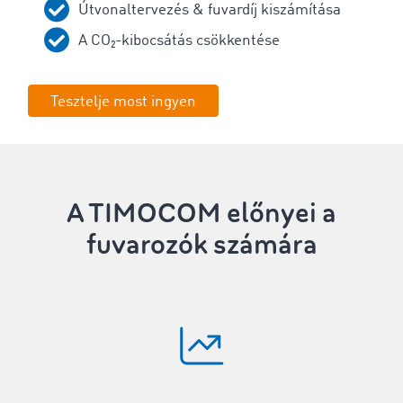
Útvonaltervezés & fuvardíj kiszámítása
A CO₂-kibocsátás csökkentése
Tesztelje most ingyen
A TIMOCOM előnyei a
fuvarozók számára