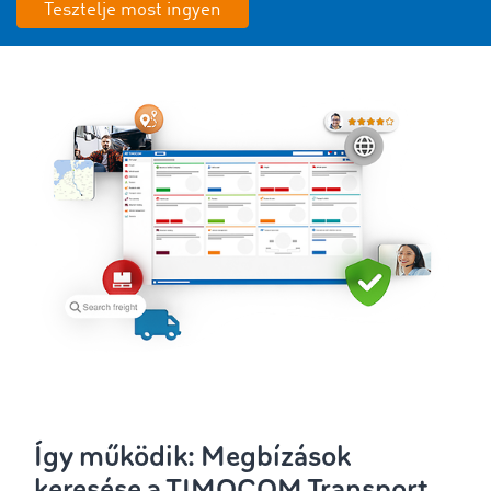
Tesztelje most ingyen
Így működik: Megbízások
keresése a TIMOCOM Transport