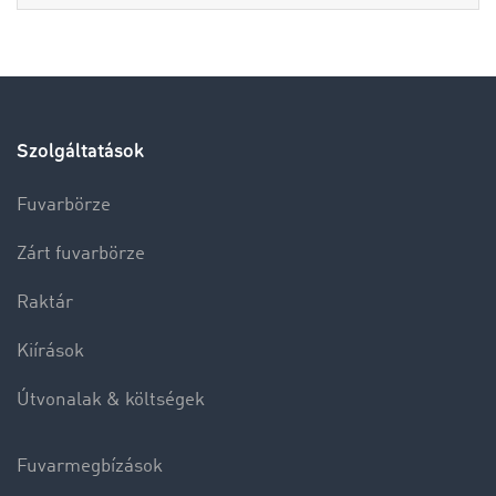
Szolgáltatások
Fuvarbörze
Zárt fuvarbörze
Raktár
Kiírások
Útvonalak & költségek
Fuvarmegbízások