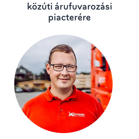
közúti árufuvarozási
piacterére