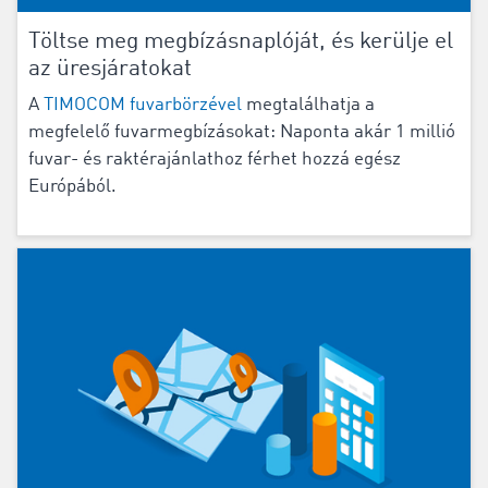
Töltse meg megbízásnaplóját, és kerülje el
az üresjáratokat
A
TIMOCOM fuvarbörzével
megtalálhatja a
megfelelő fuvarmegbízásokat: Naponta akár 1 millió
fuvar- és raktérajánlathoz férhet hozzá egész
Európából.