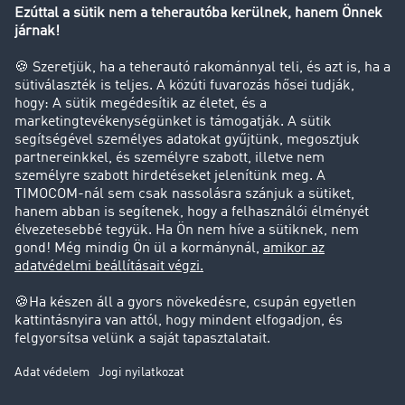
Tehergépkocsi-forgalomkorlátozás
Cég
Sikertörténetek
Ügyfél hoz ügyfelet
Jogi információk
Impresszum
ÁSZF
Adatvédelem
süti-beállítások