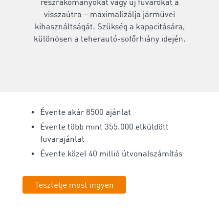
részrakományokat vagy új fuvarokat a
visszaútra – maximalizálja járművei
kihasználtságát. Szükség a kapacitására,
különösen a teherautó-sofőrhiány idején.
Évente akár 8500 ajánlat
Évente több mint 355.000
elküldött
fuvarajánlat
Évente közel 40 millió útvonalszámítás
Tesztelje most ingyen