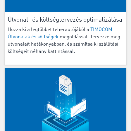
Útvonal- és költségtervezés optimalizálása
Hozza ki a legtöbbet teherautójából a
TIMOCOM
Útvonalak és költségek
megoldással. Tervezze meg
útvonalait hatékonyabban, és számítsa ki szállítási
költségeit néhány kattintással.