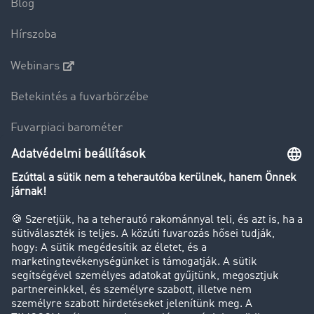
Blog
Hírszoba
Webinars
Betekintés a fuvarbörzébe
Fuvarpiaci barométer
Transzportlexikon
Tehergépkocsi-forgalomkorlátozás
Cég
Sikertörténetek
Ügyfél hoz ügyfelet