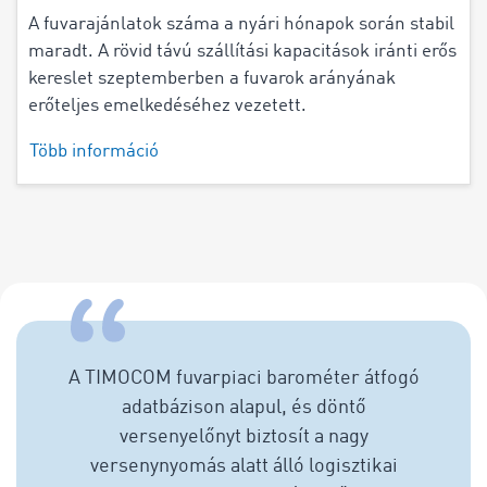
A fuvarajánlatok száma a nyári hónapok során stabil
maradt. A rövid távú szállítási kapacitások iránti erős
kereslet szeptemberben a fuvarok arányának
erőteljes emelkedéséhez vezetett.
Több információ
A TIMOCOM fuvarpiaci barométer átfogó
adatbázison alapul, és döntő
versenyelőnyt biztosít a nagy
versenynyomás alatt álló logisztikai