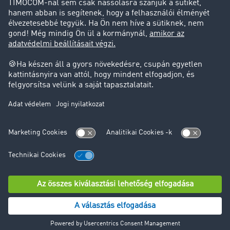
Jogi információk
Impresszum
ÁSZF
Adatvédelem
süti-beállítások
Támogatás
Támogatás
© TIMOCOM GmbH 2024. Minden jog fenntartva