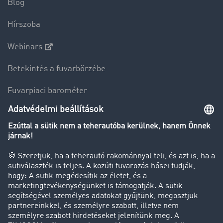
Blog
Hírszoba
Webinars
Betekintés a fuvarbörzébe
Fuvarpiaci barométer
Transzportlexikon
Tehergépkocsi-forgalomkorlátozás
Cég
Sikertörténetek
Ügyfél hoz ügyfelet