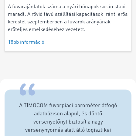
A fuvarajánlatok száma a nyári hónapok során stabil
maradt. A rövid távú szállítási kapacitások iránti erős
kereslet szeptemberben a fuvarok arányának
erőteljes emelkedéséhez vezetett.
Több információ
A TIMOCOM fuvarpiaci barométer átfogó
adatbázison alapul, és döntő
versenyelőnyt biztosít a nagy
versenynyomás alatt álló logisztikai