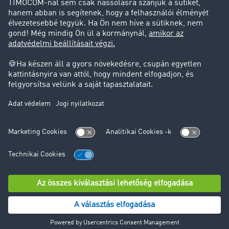
Jogi információk
Impresszum
ÁSZF
Adatvédelem
süti-beállítások
Támogatás
Támogatás
© TIMOCOM GmbH 2024. Minden jog fenntartva