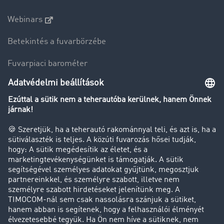
Webinars
Betekintés a fuvarbörzébe
Fuvarpiaci barométer
Transzportlexikon
Tehergépkocsi-forgalomkorlátozás
Cég
Sikertörténetek
Ügyfél hoz ügyfelet
Jogi információk