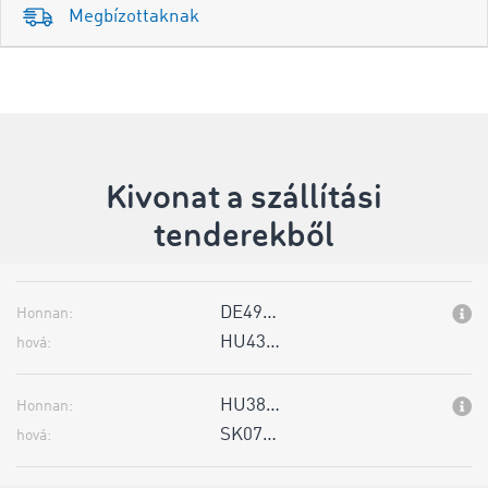
Megbízottaknak
Kivonat a szállítási
tenderekből
DE49…
Honnan:
HU43…
hová:
HU38…
Honnan:
SK07…
hová: