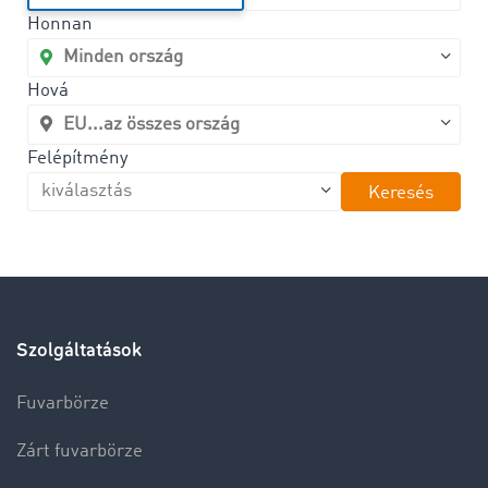
Honnan
Hová
Felépítmény
Keresés
Szolgáltatások
Fuvarbörze
Zárt fuvarbörze