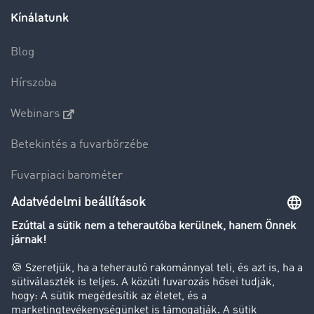
Kínálatunk
Blog
Hírszoba
Webinars
Betekintés a fuvarbörzébe
Fuvarpiaci barométer
Transzportlexikon
Tehergépkocsi-forgalomkorlátozás
Cég
Sikertörténetek