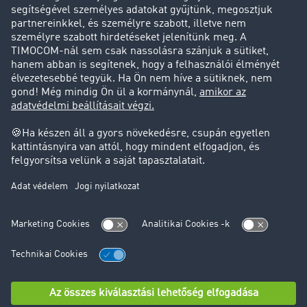
Ügyfél hoz ügyfelet
Jogi információk
Impresszum
ÁSZF
Adatvédelem
süti-beállítások
Támogatás
Támogatás