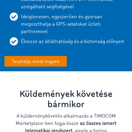
szolgáltató segítségével
Ideiglenesen, egyszerűen és gyorsan
megoszthatja a GPS-adatokat üzleti
partnereivel
Élvezze az átláthatóság és a biztonság előnyeit
Tesztelje most ingyen
Küldemények követése
bármikor
A küldeménykövetés alkalmazás a TIMOCOM
Marketplace-ben fogja össze
az összes ismert
telematikai rendszert,
amely a fontos