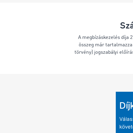
Szá
A megbízáskezelés díja 2
összeg már tartalmazza 
törvény) jogszabályi előír