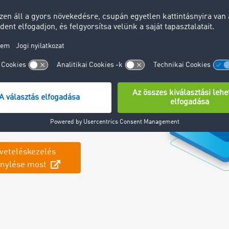
éges
ek tartalmazzák a
lítási bizonylatot, a
utolsó fizetési
veteléskezelés
génylése most