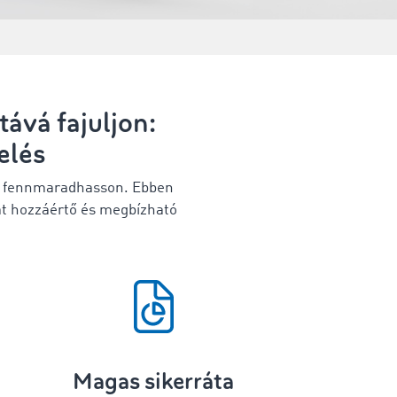
tává fajuljon:
elés
 is fennmaradhasson. Ebben
át hozzáértő és megbízható
Magas sikerráta