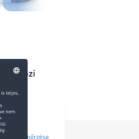
mzetközi
relem ellenőrzése