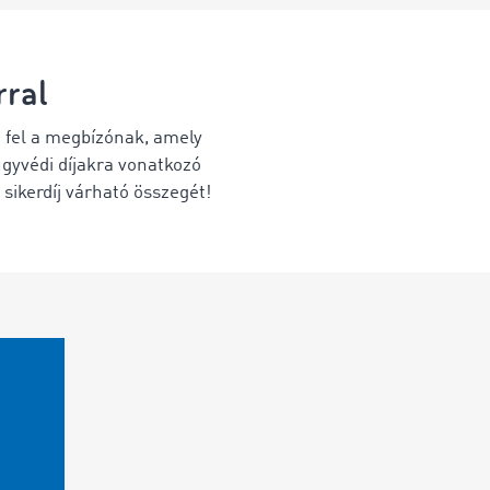
rral
t fel a megbízónak, amely
gyvédi díjakra vonatkozó
 sikerdíj várható összegét!