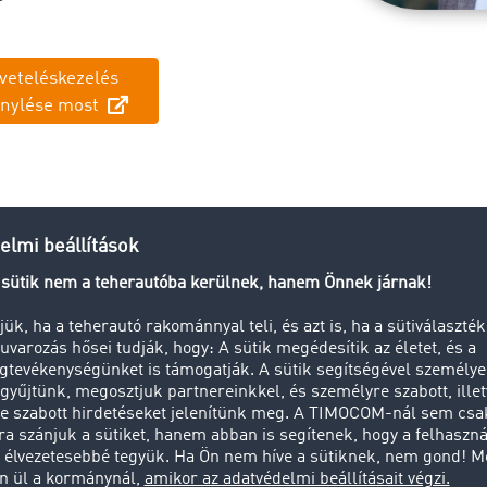
veteléskezelés
génylése most
y ez: Feldolgozás a TIMOCOM ne
követeléskezelés megbízással
Kérelem benyújtása
Ké
űjtése