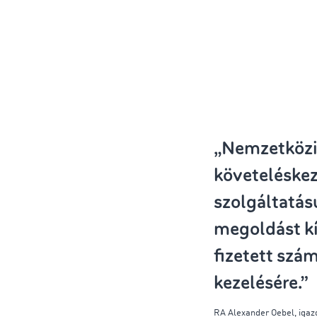
„Nemzetköz
követeléskez
szolgáltatás
megoldást kí
fizetett szá
kezelésére.”
RA Alexander
Oebel
,
igaz