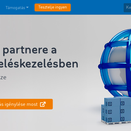
Tesztelje ingyen
Támogatás
partnere a
eléskezelésben
sze
ás igénylése most