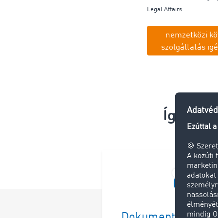
Legal Affairs
nemzetközi kö
szolgáltatás i
Így meg
Dokumentumok gy