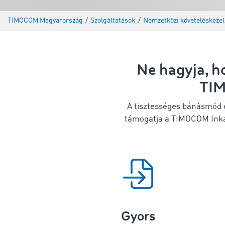
TIMOCOM Magyarország
/
Szolgáltatások
/
Nemzetközi követeléskezel
Ne hagyja, ho
TIM
A tisztességes bánásmód é
támogatja a TIMOCOM Inkas
Gyors