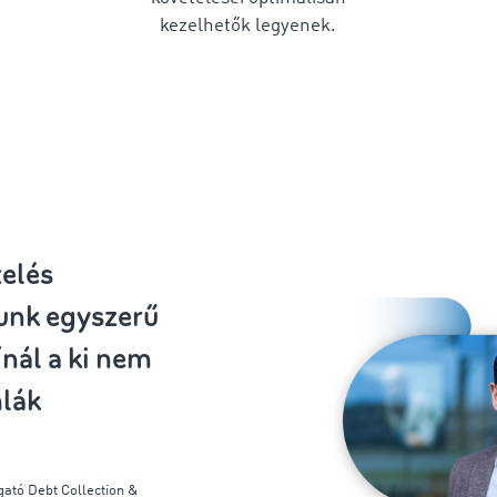
kezelhetők legyenek.
i
elés
unk egyszerű
nál a ki nem
mlák
gató
Debt
Collection &