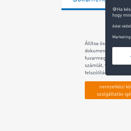
Állítsa össze a szüks
dokumentumokat! Ez
fuvarmegbízást, a szál
számlát, valamint az 
felszólítást.
nemzetközi kö
szolgáltatás i