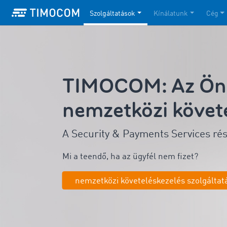
Szolgáltatások
Kínálatunk
Cég
TIMOCOM: Az Ön 
nemzetközi követ
A Security & Payments Services ré
Mi a teendő, ha az ügyfél nem fizet?
nemzetközi követeléskezelés szolgáltat