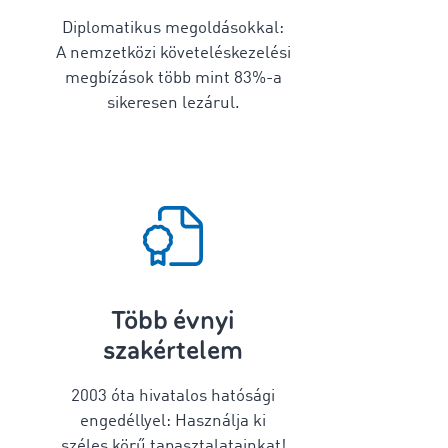
Diplomatikus megoldásokkal:
A nemzetközi követeléskezelési
megbízások több mint
83
%-a
sikeresen lezárul.
Több évnyi
szakértelem
2003 óta hivatalos hatósági
engedéllyel: Használja ki
széles körű tapasztalatainkat!