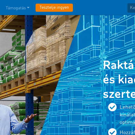
Tesztelje ingyen
Támogatás
Raktá
és ki
szert
Lehető
kínála
optimá
Hozzáf