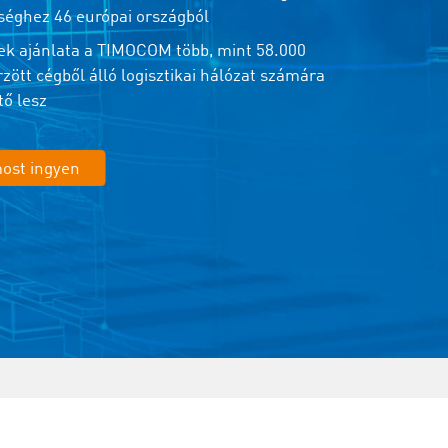
séghez 46 európai országból
k ajánlata a TIMOCOM több, mint 58.000
rzött cégből álló logisztikai hálózat számára
tő lesz
most ingyen