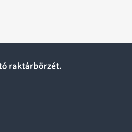
ó raktárbörzét.