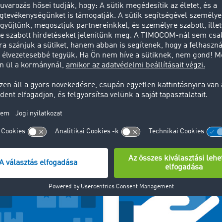
Így használja a raktár alkalmazás