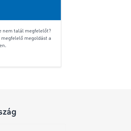
e nem talál megfelelőt?
k megfelelő megoldást a
en.
szág