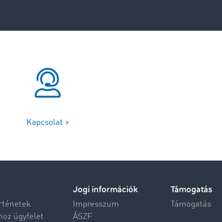
Kapcsolat >
Jogi információk
Támogatás
rténetek
Impresszum
Támogatás
hoz ügyfelet
ÁSZF