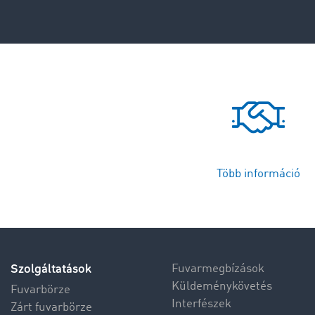
Több információ
Szolgáltatások
Fuvarmegbízások
Küldeménykövetés
Fuvarbörze
Interfészek
Zárt fuvarbörze