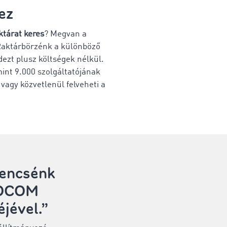
ez
ktárat keres
? Megvan a
Raktárbörzénk a különböző
dezt plusz költségek nélkül.
int 9.000 szolgáltatójának
 vagy közvetlenül felveheti a
rencsénk
MOCOM
éjével.”