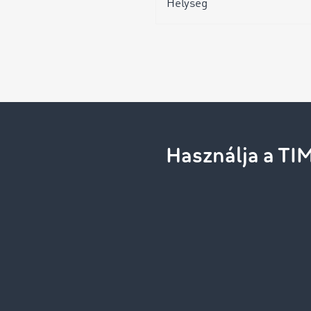
Helység
Használja a TI