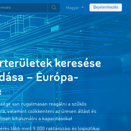
Bejelentkezés
Magyar
rterületek keresése
adása – Európa-
e
sége van rugalmasan reagálni a szűkös
tra, valamint csökkenteni az üresen állást és
lisan kihasználni a kapacitásokat
érés több mint 9.000 raktározási és logisztikai