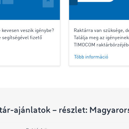
e kevesen veszik igénybe?
Raktárra van szüksége, d
segítségével fizető
Találja meg az igényeine
TIMOCOM raktárbörzéjéb
Több információ
tár-ajánlatok – részlet: Magyaror