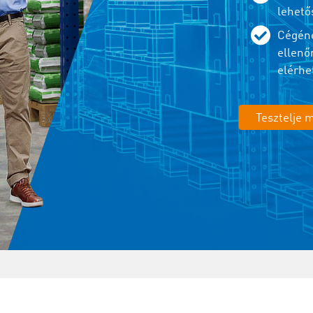
lehető
Cégéne
ellenő
elérhe
Tesztelje 