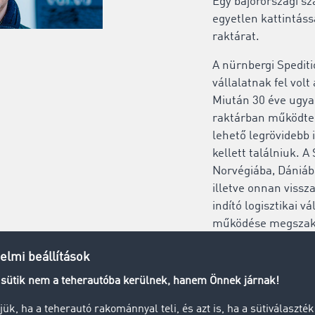
Egy bajorországi s
egyetlen kattintássa
raktárat.
A nürnbergi Spedit
vállalatnak fel volt
Miután 30 éve ugy
raktárban működte
lehető legrövidebb i
kellett találniuk. 
Norvégiába, Dániáb
illetve onnan vissz
indító logisztikai v
működése megszakí
alacsony ráfordítás
kellett új megoldás
Elolvasom a sike