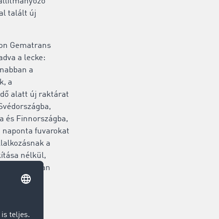
zállítmányozó
l talált új
ion Gematrans
 adva a lecke:
anabban a
k, a
dő alatt új raktárat
A Svédországba,
a és Finnországba,
a naponta fuvarokat
állalkozásnak a
tása nélkül,
sal és gyorsan
t találnia.
rsztorit