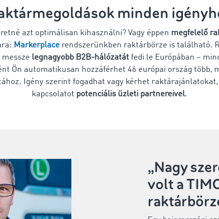
aktármegoldások minden igényh
eretné azt optimálisan kihasználni? Vagy éppen
megfelelő ra
ára:
Markerplace
rendszerünkben raktárbörze is található. 
ok messze
legnagyobb B2B-hálózatát
fedi le Európában – min
ént Ön automatikusan hozzáférhet 46 európai ország több, m
atához. Igény szerint fogadhat vagy kérhet raktárajánlatokat,
kapcsolatot
potenciális üzleti partnereivel
.
„Nagy sze
volt a TI
raktárbörz