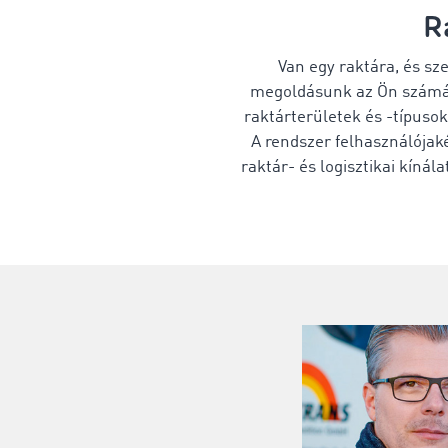
R
Van egy raktára, és sz
megoldásunk az Ön szám
raktárterületek és -típus
A rendszer felhasználójak
raktár- és logisztikai kínál