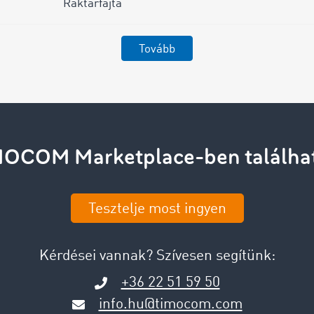
Raktárfajta
Tovább
MOCOM Marketplace-ben találhat
Tesztelje most ingyen
Kérdései vannak? Szívesen segítünk:
+36 22 51 59 50
info.hu@timocom.com