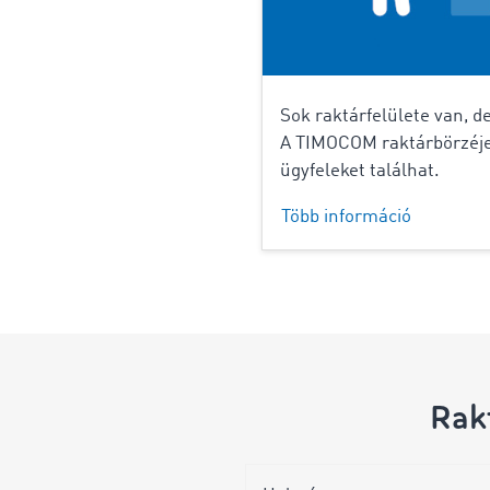
Sok raktárfelülete van, d
A TIMOCOM raktárbörzéje 
ügyfeleket találhat.
Több információ
Rak