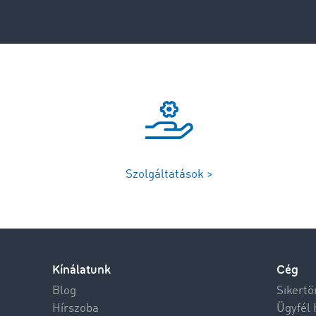
Szolgáltatások >
Kínálatunk
Cég
Blog
Sikertö
Hírszoba
Ügyfél 