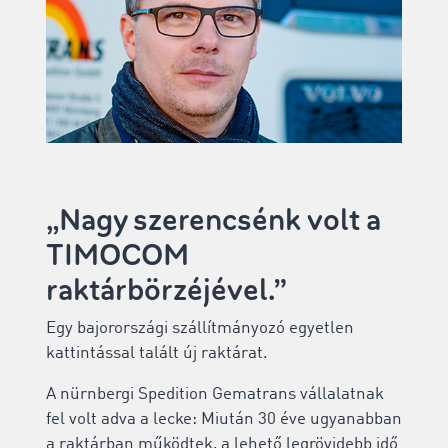
„Nagy szerencsénk volt a
TIMOCOM
raktárbörzéjével.”
Egy bajorországi szállítmányozó egyetlen
kattintással talált új raktárat.
A nürnbergi Spedition Gematrans vállalatnak
fel volt adva a lecke: Miután 30 éve ugyanabban
a raktárban működtek, a lehető legrövidebb idő