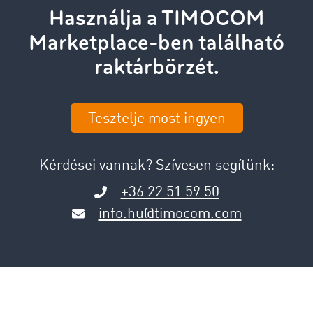
Használja a TIMOCOM
Marketplace-ben található
raktárbörzét.
Tesztelje most ingyen
Kérdései vannak? Szívesen segítünk:
+36 22 51 59 50
info.hu@timocom.com