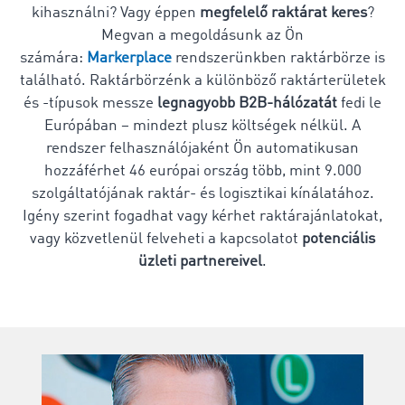
kihasználni? Vagy éppen
megfelelő raktárat keres
?
Megvan a megoldásunk az Ön
számára:
Markerplace
rendszerünkben raktárbörze is
található. Raktárbörzénk a különböző raktárterületek
és -típusok messze
legnagyobb B2B-hálózatát
fedi le
Európában – mindezt plusz költségek nélkül. A
rendszer felhasználójaként Ön automatikusan
hozzáférhet 46 európai ország több, mint 9.000
szolgáltatójának raktár- és logisztikai kínálatához.
Igény szerint fogadhat vagy kérhet raktárajánlatokat,
vagy közvetlenül felveheti a kapcsolatot
potenciális
üzleti partnereivel
.