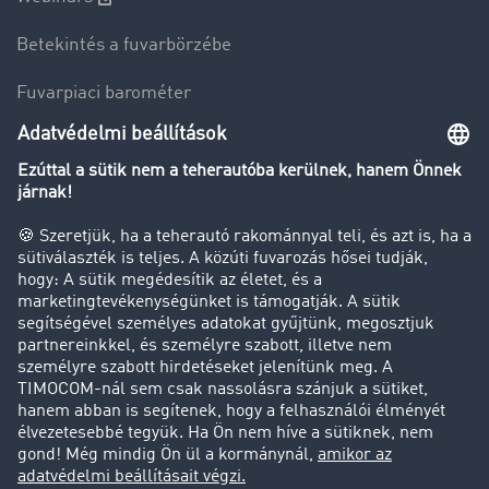
Betekintés a fuvarbörzébe
Fuvarpiaci barométer
Transzportlexikon
Tehergépkocsi-forgalomkorlátozás
Cég
Sikertörténetek
Ügyfél hoz ügyfelet
Jogi információk
Impresszum